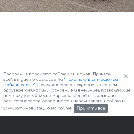
×
Продолжив просмотр сайта или нажав
"Принять
все"
, вы даёте согласие на
”Политику в отношении
файлов cookie”
и соглашаетесь сохранить в вашем
браузере куки-файлы (основные и внешние), позволяющие
нам получать больше маркетинговой информации,
регистрировать особенности использования сайта и
Авторские права © 2026 Авто-Аренда
Cookie Policy
Принять все
улучшать навигацию на сайте.
Политика конфиденциальности