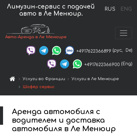
Лимузин-сервис с подачей
RUS
ENG
авто в Ле Менюир.
Авто-Аренда в Ле Менюире
(рус,
De)
+4917622366899
(Eng)
+4917622366900
Услуги во Франции
Услуги в Ле Менюире
Шофёр сервис
Аренда автомобиля с
водителем и доставка
автомобиля в Ле Менюир