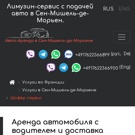
Лимузин-сервис с подачей
RUS
ENG
авто в Сен-Мишель-де-
Морьен.
Авто-Аренда в Сен-Мишель-де-Морьене
(рус,
De)
+4917622366899
(Eng)
+4917622366900
Услуги во Франции
Услуги в Сен-Мишель-де-Морьене
Шофёр сервис
Аренда автомобиля с
водителем и доставка