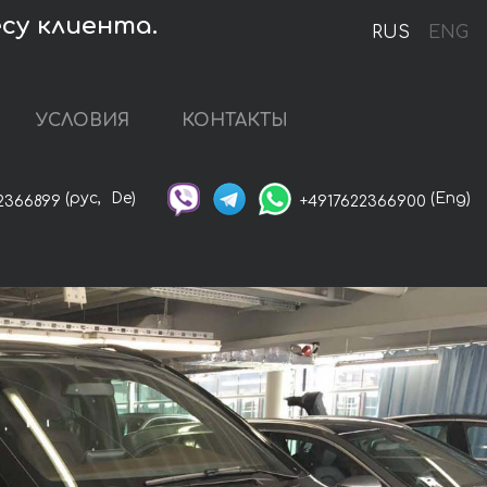
су клиента.
RUS
ENG
УСЛОВИЯ
КОНТАКТЫ
(рус,
De)
(Eng)
2366899
+4917622366900