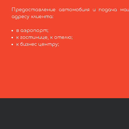
Предоставление автомобиля и подача ма
адресу клиента:
в аэропорт;
к гостинице, к отелю;
к бизнес центру;