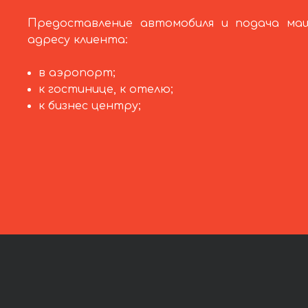
Предоставление автомобиля и подача ма
адресу клиента:
в аэропорт;
к гостинице, к отелю;
к бизнес центру;