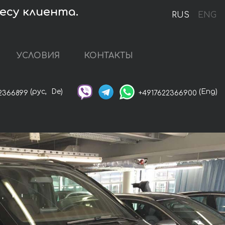
есу клиента.
RUS
ENG
УСЛОВИЯ
КОНТАКТЫ
(рус,
De)
(Eng)
2366899
+4917622366900