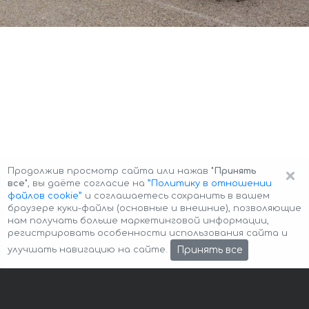
×
Продолжив просмотр сайта или нажав
"Принять
все"
, вы даёте согласие на
”Политику в отношении
файлов cookie”
и соглашаетесь сохранить в вашем
браузере куки-файлы (основные и внешние), позволяющие
нам получать больше маркетинговой информации,
регистрировать особенности использования сайта и
Авторские права © 2026 Авто-Аренда
Cookie Policy
Принять все
улучшать навигацию на сайте.
Политика конфиденциальности