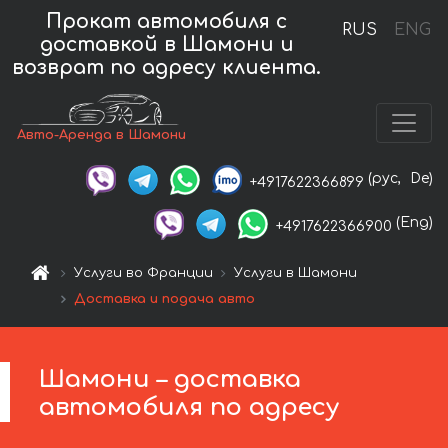
Прокат автомобиля с
RUS
ENG
доставкой в Шамони и
возврат по адресу клиента.
Авто-Аренда в Шамони
(рус,
De)
+4917622366899
(Eng)
+4917622366900
Услуги во Франции
Услуги в Шамони
Доставка и подача авто
Шамони – доставка
автомобиля по адресу