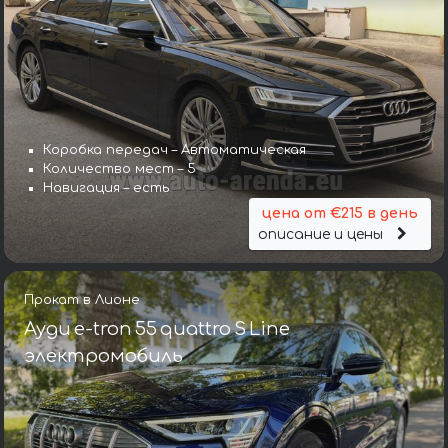
Коробка передач – Автоматическая
Количество мест – 5
Навигация – есть
цена от €215 в день
описание и цены
Прокат в Лионе
Ауди e-tron 55 quattro S Line
электромобиль