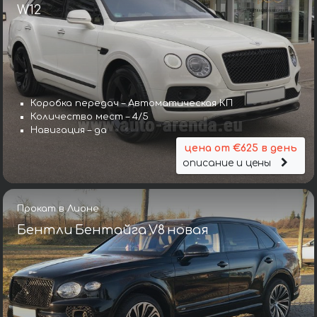
W12
Коробка передач – Автоматическая КП
Количество мест – 4/5
Навигация – да
цена от €625 в день
описание и цены
Прокат в Лионе
Бентли Бентайга V8 новая