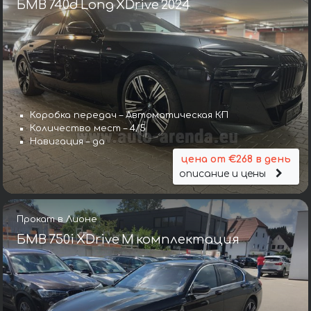
БМВ 740d Long XDrive 2024
Коробка передач – Автоматическая КП
Количество мест – 4/5
Навигация – да
цена от €268 в день
описание и цены
Прокат в Лионе
БМВ 750i XDrive M комплектация