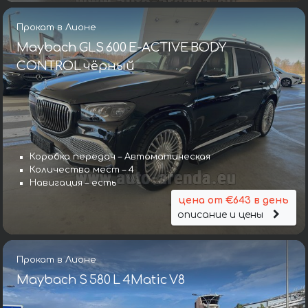
Прокат в Лионе
Maybach GLS 600 E-ACTIVE BODY
CONTROL чёрный
Коробка передач – Автоматическая
Количество мест – 4
Навигация – есть
цена от €643 в день
описание и цены
Прокат в Лионе
Maybach S 580 L 4Matic V8