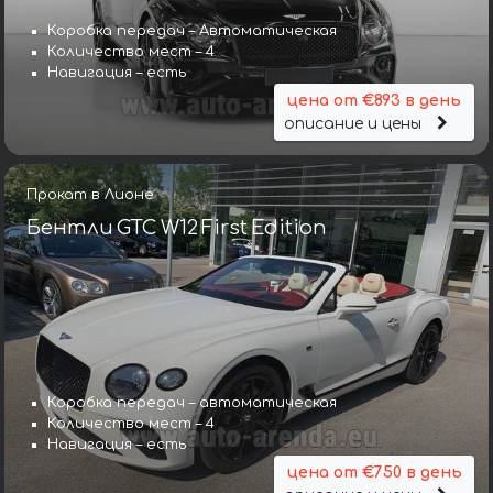
Коробка передач – Автоматическая
Количество мест – 4
Навигация – есть
цена от €893 в день
описание и цены
Прокат в Лионе
Бентли GTC W12 First Edition
Коробка передач – автоматическая
Количество мест – 4
Навигация – есть
цена от €750 в день