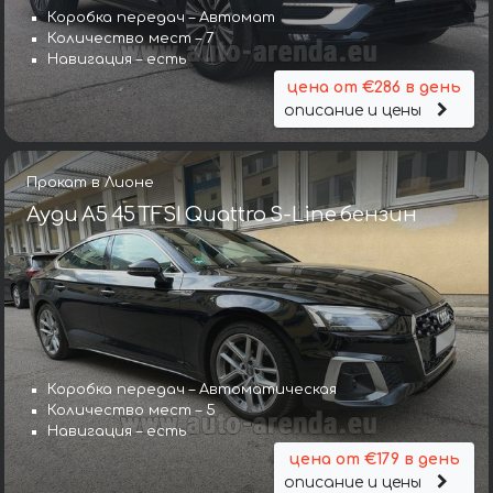
Коробка передач – Автомат
Количество мест – 7
Навигация – есть
цена от €286 в день
описание и цены
Прокат в Лионе
Ауди A5 45 TFSI Quattro S-Line бензин
Коробка передач – Автоматическая
Количество мест – 5
Навигация – есть
цена от €179 в день
описание и цены