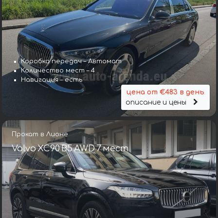
Коробка передач – Автомат
Количество мест – 4
Навигация – есть
цена от €483 в день
описание и цены
Прокат в Лионе
Volvo XC90 B5 AWD 7 мест