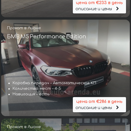
цена от €233 в день
описание и цены
Прокат в Лионе
БМВ M5 Performance Edition
Коробка передач – Автоматическая КП
Количество мест – 4-5
Навигация – есть
цена от €286 в день
описание и цены
Прокат в Лионе