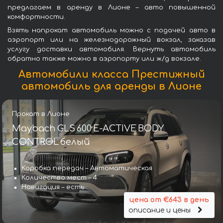
предлагаем в аренду в Лионе – авто повышенной
комфортности.
Взять напрокат автомобиль можно с подачей авто в
аэропорт или на железнодорожный вокзал, заказав
услугу доставки автомобиля. Вернуть автомобиль
обратно также можно в аэропорту или ж/д вокзале.
Автомобили класса Престижный
автомобиль для аренды в Лионе
Прокат в Лионе
Maybach GLS 600 E-ACTIVE BODY
CONTROL белый
Коробка передач – Автоматическая
Количество мест – 4
Навигация – есть
цена от €643 в день
описание и цены