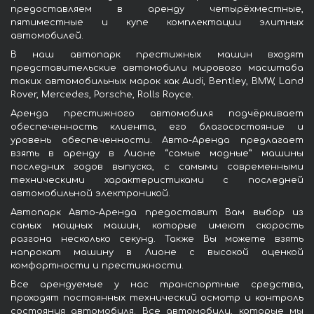
предоставляем в аренду четырёхместные,
пятиместные и купе комплектации элитных
автомобилей.
В наш автопарк престижных машин входят
представительские автомобили мирового масштаба
таких автомобильных марок как Audi, Bentley, BMW, Land
Rover, Mercedes, Porsche, Rolls Royce.
Аренда престижного автомобиля подчёркивает
обеспеченность клиента, его благосостояние и
уровень обеспеченности. Авто-Аренда предлагает
взять в аренду в Лионе “самые модные” машины
последних годов выпуска, с самыми современными
техническими характеристиками с последней
автомобильной электроникой.
Автопарк Авто-Аренда предоставит Вам выбор из
самых мощных машин, которые имеют скорость
разгона несколько секунд. Также Вы можете взять
напрокат машину в Лионе с высокой оценкой
комфортности и престижности.
Все арендуемые у нас транспортные средства,
проходят постоянных технический осмотр и контроль
состояния автомобиля. Все автомобили, которые мы