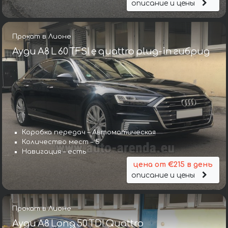
описание и цены
Прокат в Лионе
Ауди A8 L 60 TFSI e quattro plug-in гибрид
Коробка передач – Автоматическая
Количество мест – 5
Навигация – есть
цена от €215 в день
описание и цены
Прокат в Лионе
Ауди A8 Long 50 TDI Quattro