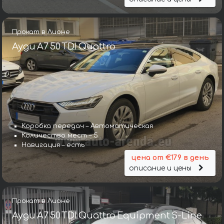
Прокат в Лионе
Ауди A7 50 TDI Quattro
Коробка передач – Автоматическая
Количество мест – 5
Навигация – есть
цена от €179 в день
описание и цены
Прокат в Лионе
Ауди A7 50 TDI Quattro Equipment S-Line