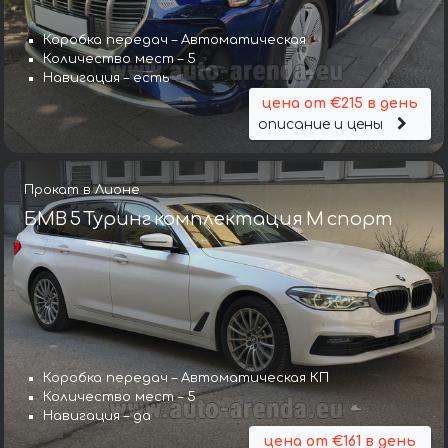
Коробка передач – Автоматическая
Количество мест – 5
Навигация – есть
цена от €215 в день
описание и цены
Прокат в Лионе
БМВ 5 Туринг комплектация М спорт
Коробка передач – Автоматическая КП
Количество мест – 5
Навигация – да
цена от €161 в день