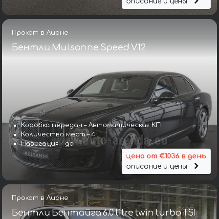
описание и цены
Прокат в Лионе
Бентли Mulsanne Speed V12
Коробка передач – Автоматическая КП
Количество мест – 4
Навигация – да
цена от €1036 в день
описание и цены
Прокат в Лионе
Бентли Бентайга 6.0 litre twin turbo TSI