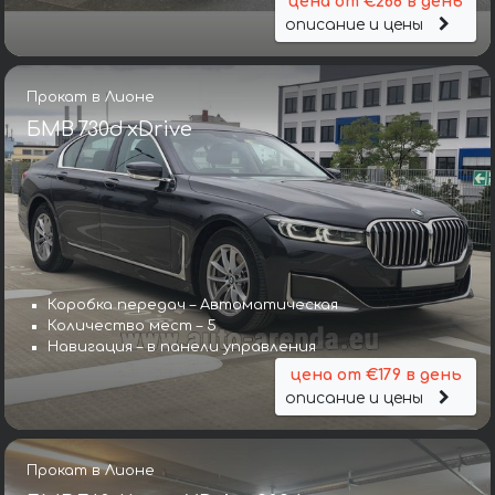
цена от €268 в день
описание и цены
Прокат в Лионе
БМВ 730d xDrive
Коробка передач – Автоматическая
Количество мест – 5
Навигация – в панели управления
цена от €179 в день
описание и цены
Прокат в Лионе