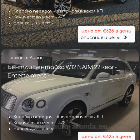
Коробка передач – Автоматическая КП
Количество мест – 4-5
Навигация – есть
цена от €625 в день
описание и цены
Прокат в Лионе
Бентли Бентайга W12 NAIM 22 Rear-
Enterteiment
Коробка передач – Автоматическая КП
Коробка передач – Автомат
Количество мест – 4/5
Количество мест – 5
Навигация – есть
Навигация – есть
цена от €625 в день
цена от €643 в день