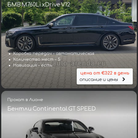
БМВ M760Li xDrive V12
Коробка передач – автоматическая
Количество мест – 5
Навигация – есть
цена от €322 в день
описание и цены
Прокат в Лионе
Бентли Continental GT SPEED