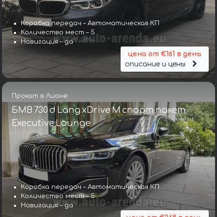
Коробка передач – Автоматическая КП
Количество мест – 5
Навигация – да
цена от €161 в день
описание и цены
Прокат в Лионе
БМВ 730 d Lang xDrive M спорт пакет
Executive Lounge
Коробка передач – Автоматическая КП
Количество мест – 5
Навигация – да