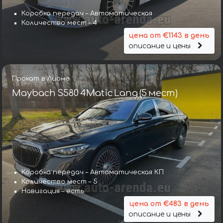
Коробка передач – Автоматическая
Количество мест – 4
цена от €1143 в день
описание и цены
Прокат в Лионе
Maybach S580 4Matic Lang (5 мест)
Коробка передач – Автоматическая КП
Количество мест – 5
Навигация – есть
цена от €483 в день
описание и цены