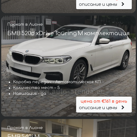
описание и цены
Прокат в Лионе
БМВ 520d xDrive Touring M комплектация
Коробка передач – Автоматическая КП
Количество мест – 5
Навигация – да
цена от €161 в день
описание и цены
Прокат в Лионе
БМВ 540i M