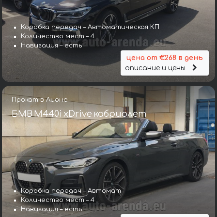
Коробка передач – Автоматическая КП
Количество мест – 4
Навигация – есть
цена от €268 в день
описание и цены
Прокат в Лионе
БМВ M440i xDrive кабриолет
Коробка передач – Автомат
Количество мест – 4
Навигация – есть