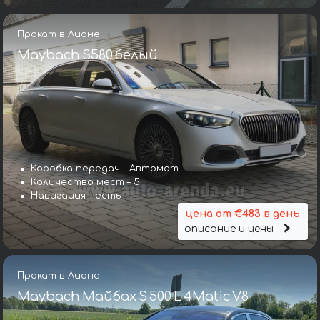
Прокат в Лионе
Maybach S580 белый
Коробка передач – Автомат
Количество мест – 5
Навигация – есть
цена от €483 в день
описание и цены
Прокат в Лионе
Maybach Майбах S 500 L 4Matic V8