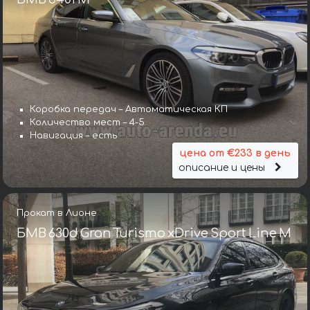
Коробка передач – Автоматическая КП
Количество мест – 4-5
Навигация – есть
цена от €233 в день
описание и цены
Прокат в Лионе
БМВ 630d Gran Turismo xDrive Sport Line М