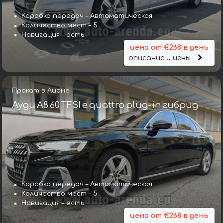
Коробка передач – Автоматическая
Количество мест – 5
Навигация – есть
цена от €268 в день
описание и цены
Прокат в Лионе
Ауди A8 60 TFSI e quattro plug-in гибрид
Коробка передач – Автоматическая
Количество мест – 5
Навигация – есть
цена от €268 в день