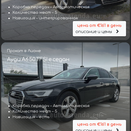
Коробка передач – Автоматическая
Количество мест – 5
Навигация – интегрированная
цена от €161 в день
описание и цены
Прокат в Лионе
Ауди A6 50 TFSI e седан
Коробка передач – Автоматическая
Количество мест – 5
Навигация – есть
цена от €161 в день
описание и цены