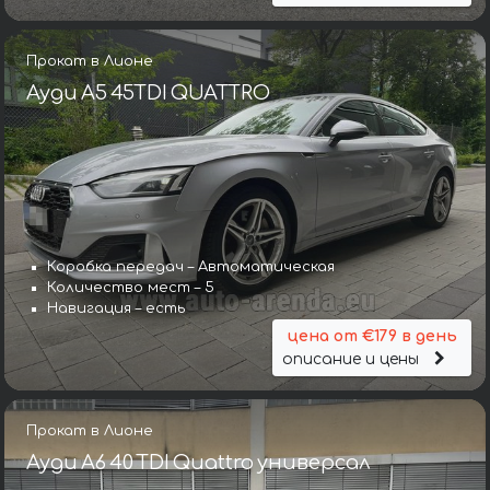
Прокат в Лионе
Ауди A5 45TDI QUATTRO
Коробка передач – Автоматическая
Количество мест – 5
Навигация – есть
цена от €179 в день
описание и цены
Прокат в Лионе
Ауди A6 40 TDI Quattro универсал