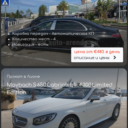
Коробка передач – Автоматическая КП
Количество мест – 4
Навигация – есть
цена от €483 в день
описание и цены
Прокат в Лионе
Maybach S 650 Cabriolet, 1 of 300 Limited
Edition