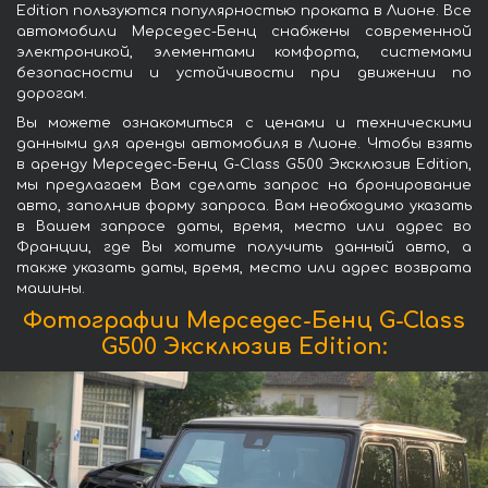
Edition пользуются популярностью проката в Лионе. Все
автомобили Мерседес-Бенц снабжены современной
электроникой, элементами комфорта, системами
безопасности и устойчивости при движении по
дорогам.
Вы можете ознакомиться с ценами и техническими
данными для аренды автомобиля в Лионе. Чтобы взять
в аренду Мерседес-Бенц G-Class G500 Эксклюзив Edition,
мы предлагаем Вам сделать запрос на бронирование
авто, заполнив форму запроса. Вам необходимо указать
в Вашем запросе даты, время, место или адрес во
Франции, где Вы хотите получить данный авто, а
также указать даты, время, место или адрес возврата
машины.
Фотографии Мерседес-Бенц G-Class
G500 Эксклюзив Edition: