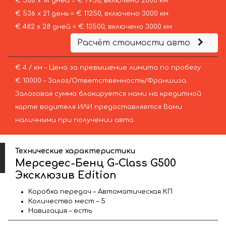
€ 568 х 14 дней = € 7950, включено 2000 км
€ 536 х 21 день = € 11250, включено 3000 км
€ 482 х 28 дней = € 13500, включено 3000 км
Расчёт стоимости авто
€ 4 / км – Цена за превышение лимита по пробегу
€ 10000 – Залог/Ответственность/Франшиза.
Залоговая сумма блокируется нами на кредитной
карте водителя ИЛИ предоставляется Вами
наличными при получении авто.
Технические характеристики
Мерседес-Бенц G-Class G500
Эксклюзив Edition
Коробка передач – Автоматическая КП
Количество мест – 5
Навигация – есть