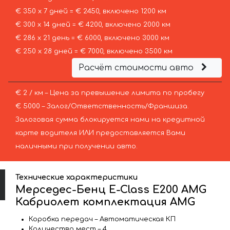
€ 350 х 7 дней = € 2450, включено 1200 км
€ 300 х 14 дней = € 4200, включено 2000 км
€ 286 х 21 день = € 6000, включено 3000 км
€ 250 х 28 дней = € 7000, включено 3500 км
Расчёт стоимости авто
€ 2 / км – Цена за превышение лимита по пробегу
€ 5000 – Залог/Ответственность/Франшиза.
Залоговая сумма блокируется нами на кредитной
карте водителя ИЛИ предоставляется Вами
наличными при получении авто.
Технические характеристики
Мерседес-Бенц E-Class E200 AMG
Кабриолет комплектация AMG
Коробка передач – Автоматическая КП
Количество мест – 4