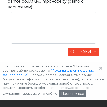
автомобиля или трансферу (авто с
водителем)
ОТПРАВИТЬ
×
Продолжив просмотр сайта или нажав
"Принять
все"
, вы даёте согласие на
”Политику в отношении
файлов cookie”
и соглашаетесь сохранить в вашем
браузере куки-файлы (основные и внешние), позволяющие
нам получать больше маркетинговой информации,
регистрировать особенности использования сайта и
Авторские права © 2026 Авто-Аренда
Cookie Policy
Принять все
улучшать навигацию на сайте.