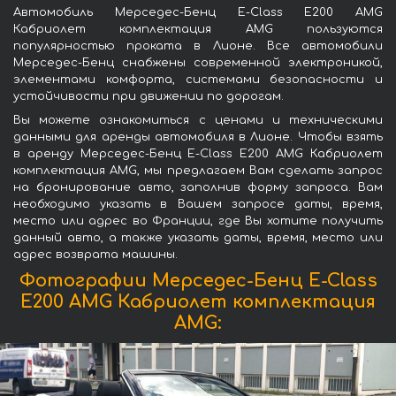
Автомобиль Мерседес-Бенц E-Class E200 AMG
Кабриолет комплектация AMG пользуются
популярностью проката в Лионе. Все автомобили
Мерседес-Бенц снабжены современной электроникой,
элементами комфорта, системами безопасности и
устойчивости при движении по дорогам.
Вы можете ознакомиться с ценами и техническими
данными для аренды автомобиля в Лионе. Чтобы взять
в аренду Мерседес-Бенц E-Class E200 AMG Кабриолет
комплектация AMG, мы предлагаем Вам сделать запрос
на бронирование авто, заполнив форму запроса. Вам
необходимо указать в Вашем запросе даты, время,
место или адрес во Франции, где Вы хотите получить
данный авто, а также указать даты, время, место или
адрес возврата машины.
Фотографии Мерседес-Бенц E-Class
E200 AMG Кабриолет комплектация
AMG: