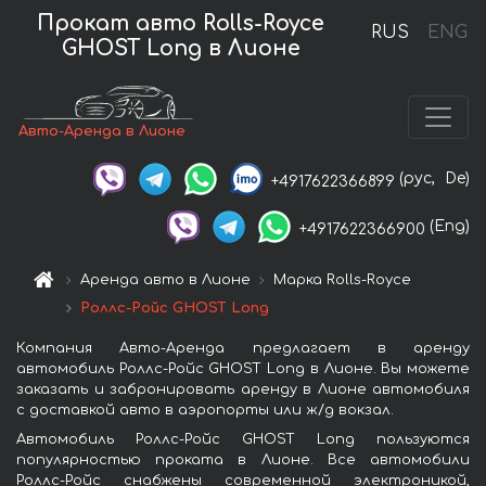
Прокат авто Rolls-Royce
RUS
ENG
GHOST Long в Лионе
Авто-Аренда в Лионе
(рус,
De)
+4917622366899
(Eng)
+4917622366900
Аренда авто в Лионе
Марка Rolls-Royce
Роллс-Ройс GHOST Long
Компания Авто-Аренда предлагает в аренду
автомобиль Роллс-Ройс GHOST Long в Лионе. Вы можете
заказать и забронировать аренду в Лионе автомобиля
с доставкой авто в аэропорты или ж/д вокзал.
Автомобиль Роллс-Ройс GHOST Long пользуются
популярностью проката в Лионе. Все автомобили
Роллс-Ройс снабжены современной электроникой,