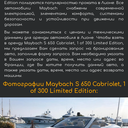
Edition пользуются популярностью проката в Лионе. Все
автомобили Maybach снабжены современной
электроникой, элементами комфорта, системами
безопасности и устойчивости при движении по
дорогам.
Вы можете ознакомиться с ценами и техническими
данными для аренды автомобиля в Лионе. Чтобы взять
в аренду Maybach S 650 Cabriolet, 1 of 300 Limited Edition,
мы предлагаем Вам сделать запрос на бронирование
авто, заполнив форму запроса. Вам необходимо указать
в Вашем запросе даты, время, место или адрес во
Франции, где Вы хотите получить данный авто, а
также указать даты, время, место или адрес возврата
машины.
Фотографии Maybach S 650 Cabriolet, 1
of 300 Limited Edition: