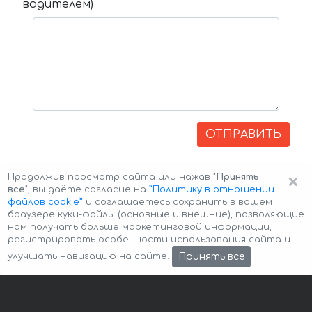
водителем)
ОТПРАВИТЬ
×
Продолжив просмотр сайта или нажав
"Принять
все"
, вы даёте согласие на
”Политику в отношении
файлов cookie”
и соглашаетесь сохранить в вашем
браузере куки-файлы (основные и внешние), позволяющие
нам получать больше маркетинговой информации,
регистрировать особенности использования сайта и
Авторские права © 2026 Авто-Аренда
Cookie Policy
Принять все
улучшать навигацию на сайте.
Политика конфиденциальности