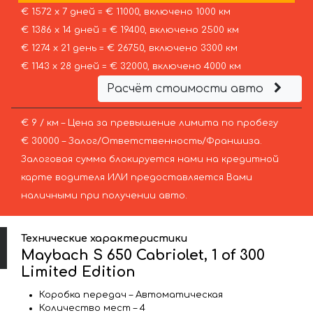
€ 1572 х 7 дней = € 11000, включено 1000 км
€ 1386 х 14 дней = € 19400, включено 2500 км
€ 1274 х 21 день = € 26750, включено 3300 км
€ 1143 х 28 дней = € 32000, включено 4000 км
Расчёт стоимости авто
€ 9 / км – Цена за превышение лимита по пробегу
€ 30000 – Залог/Ответственность/Франшиза.
Залоговая сумма блокируется нами на кредитной
карте водителя ИЛИ предоставляется Вами
наличными при получении авто.
Технические характеристики
Maybach S 650 Cabriolet, 1 of 300
Limited Edition
Коробка передач – Автоматическая
Количество мест – 4