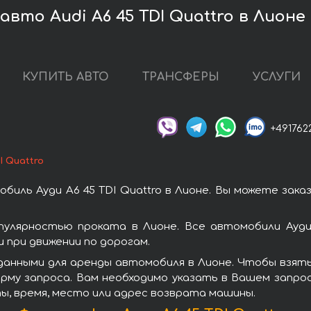
вто Audi A6 45 TDI Quattro в Лионе
КУПИТЬ АВТО
ТРАНСФЕРЫ
УСЛУГИ
+491762
I Quattro
иль Ауди A6 45 TDI Quattro в Лионе. Вы можете зак
опулярностью проката в Лионе. Все автомобили Ауд
при движении по дорогам.
анными для аренды автомобиля в Лионе. Чтобы взять в
рму запроса. Вам необходимо указать в Вашем запрос
ы, время, место или адрес возврата машины.