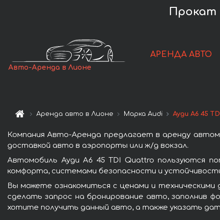
Прокат а
АРЕНДА АВТО
Авто-Аренда в Лионе
Аренда авто в Лионе
Марка Audi
Ауди A6 45 TD
Компания Авто-Аренда предлагает в аренду автомоб
доставкой авто в аэропорты или ж/д вокзал.
Автомобиль Ауди A6 45 TDI Quattro пользуются п
комфорта, системами безопасности и устойчивости 
Вы можете ознакомиться с ценами и техническими д
сделать запрос на бронирование авто, заполнив фо
хотите получить данный авто, а также указать дат