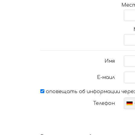
Мест
Имя
Е-маил
оповещать об информации через
Телефон