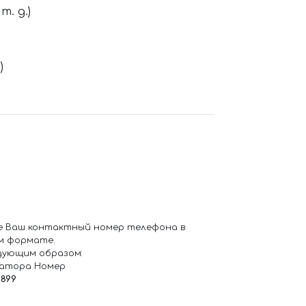
. д.)
)
е Ваш контактный номер телефона в
м формате.
дующим образом:
ратора Номер
6899