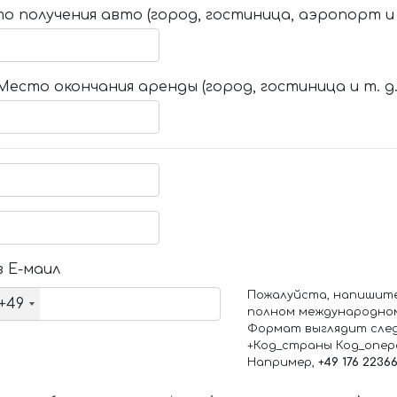
о получения авто (город, гостиница, аэропорт и т
Место окончания аренды (город, гостиница и т. д.
 Е-маил
Пожалуйста, напишит
+49
полном международно
Формат выглядит сле
+Код_страны Код_опе
Например,
+49 176 2236