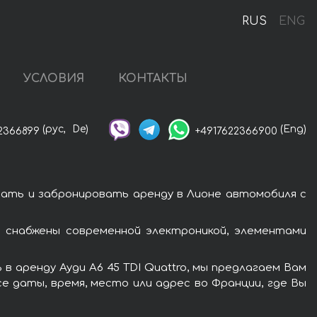
RUS
ENG
УСЛОВИЯ
КОНТАКТЫ
(рус,
De)
(Eng)
2366899
+4917622366900
азать и забронировать аренду в Лионе автомобиля с
и снабжены современной электроникой, элементами
 аренду Ауди A6 45 TDI Quattro, мы предлагаем Вам
е даты, время, место или адрес во Франции, где Вы