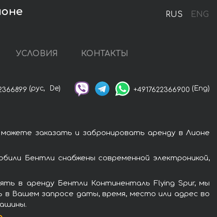
ионе
RUS
ENG
УСЛОВИЯ
КОНТАКТЫ
(рус,
De)
(Eng)
2366899
+4917622366900
 можете заказать и забронировать аренду в Лионе
обили Бентли снабжены современной электроникой,
ть в аренду Бентли Континенталь Flying Spur, мы
ь в Вашем запросе даты, время, место или адрес во
машины.