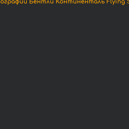
ографии Бентли Континенталь Flying S