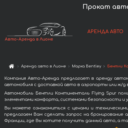
Прокат авто 
АРЕНДА АВТО
Авто-Аренда в Лионе
Аренда авто в Лионе
Марка Bentley
Бентли Ко
Компания Авто-Аренда предлагает в аренду автом
автомобиля с доставкой авто в аэропорты или ж/д в
Автомобиль Бентли Континенталь Flying Spur пол
элементами комфорта, системами безопасности и у
Вы можете ознакомиться с ценами и техническими
предлагаем Вам сделать запрос на бронирование ав
Франции, где Вы хотите получить данный авто, а та