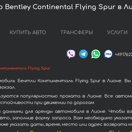
Bentley Continental Flying Spur в Л
КУПИТЬ АВТО
ТРАНСФЕРЫ
УСЛУГИ
+491762
нтиненталь Flying Spur
обиль Бентли Континенталь Flying Spur в Лионе. Вы
окзал.
ьзуются популярностью проката в Лионе. Все автом
стойчивости при движении по дорогам.
 данными для аренды автомобиля в Лионе. Чтобы взя
то, заполнив форму запроса. Вам необходимо указат
кже указать даты, время, место или адрес возврата 