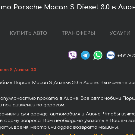
о Porsche Macan S Diesel 3.0 в Лио
КУПИТЬ АВТО
ТРАНСФЕРЫ
УСЛУГИ
+491762
can S Дизель 3.0
иль Порше Macan S Дизель 3.0 в Лионе. Вы можете з
популярностью проката в Лионе. Все автомобили Пор
при движении по дорогам.
анными для аренды автомобиля в Лионе. Чтобы взять
в форму запроса. Вам необходимо указать в Вашем зап
даты, время, место или адрес возврата машины.