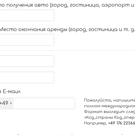
о получения авто (город, гостиница, аэропорт и т
Место окончания аренды (город, гостиница и т. д.
 Е-маил
Пожалуйста, напишит
+49
полном международно
Формат выглядит сле
+Код_страны Код_опе
Например,
+49 176 2236