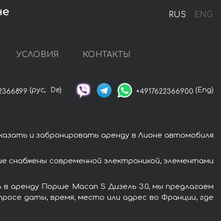
не
RUS
ENG
УСЛОВИЯ
КОНТАКТЫ
(рус,
De)
(Eng)
2366899
+4917622366900
аказать и забронировать аренду в Лионе автомобиля
ше снабжены современной электроникой, элементами
 в аренду Порше Macan S Дизель 3.0, мы предлагаем
росе даты, время, место или адрес во Франции, где