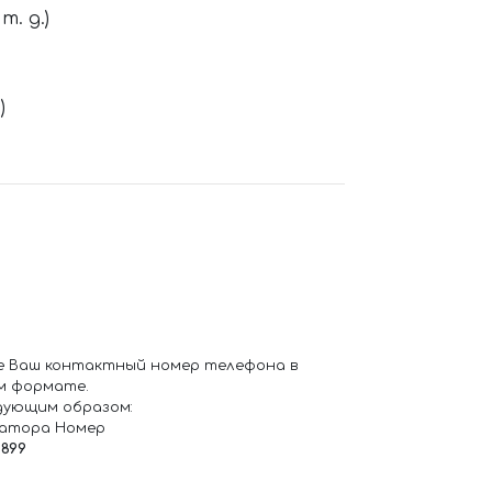
. д.)
)
е Ваш контактный номер телефона в
м формате.
дующим образом:
ратора Номер
6899