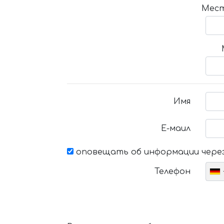
Мест
Имя
Е-маил
оповещать об информации через
Телефон