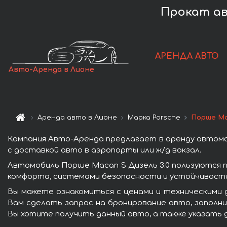
Прокат авт
АРЕНДА АВТО
Авто-Аренда в Лионе
Аренда авто в Лионе
Марка Porsche
Порше Ma
Компания Авто-Аренда предлагает в аренду автомоб
с доставкой авто в аэропорты или ж/д вокзал.
Автомобиль Порше Macan S Дизель 3.0 пользуются 
комфорта, системами безопасности и устойчивости 
Вы можете ознакомиться с ценами и техническими д
Вам сделать запрос на бронирование авто, заполни
Вы хотите получить данный авто, а также указать 