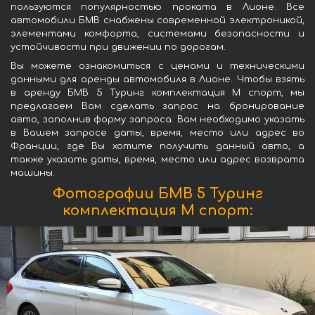
пользуются популярностью проката в Лионе. Все
автомобили БМВ снабжены современной электроникой,
элементами комфорта, системами безопасности и
устойчивости при движении по дорогам.
Вы можете ознакомиться с ценами и техническими
данными для аренды автомобиля в Лионе. Чтобы взять
в аренду БМВ 5 Туринг комплектация М спорт, мы
предлагаем Вам сделать запрос на бронирование
авто, заполнив форму запроса. Вам необходимо указать
в Вашем запросе даты, время, место или адрес во
Франции, где Вы хотите получить данный авто, а
также указать даты, время, место или адрес возврата
машины.
Фотографии БМВ 5 Туринг
комплектация М спорт: