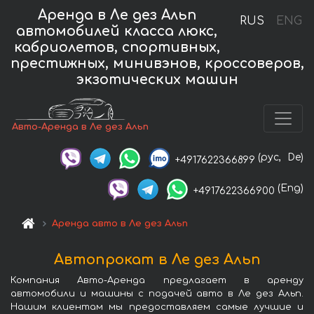
Аренда в Ле дез Альп
RUS
ENG
автомобилей класса люкс,
кабриолетов, спортивных,
престижных, минивэнов, кроссоверов,
экзотических машин
Авто-Аренда в Ле дез Альп
(рус,
De)
+4917622366899
(Eng)
+4917622366900
Аренда авто в Ле дез Альп
Автопрокат в Ле дез Альп
Компания Авто-Аренда предлагает в аренду
автомобили и машины с подачей авто в Ле дез Альп.
Нашим клиентам мы предоставляем самые лучшие и