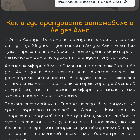
Эксклюзивные автомобили
Как и где арендовать автомобиль в
Ле дез Альп
В Авто-Аренда Вы можете арендовать машину сроком
от 1 дня до 28 дней с доставкой в Ле дез Альп. Если Вам
нужен прокат автомобиля на более длительный срок –
мы поможем Вам это сделать по отдельному запросу.
Аренда комфортабельной машины с доставкой её в Ле
дез Альп даст Вам возможность быстро посетить
достопримечательности. В округе есть множество
интересных мест, посетить которые гораздо быстрей
и удобней, взяв в прокат комфортную машину или
комфортабельный автомобиль.
Прокат автомобиля в Европе всегда был популярный
среди туристов и гостей во Франции. Взяв машину
напрокат с подачей её в Ле дез Альп, можно свободно
путешествовать между странами Евросоюза, та как
безвизовые границы открыты для обладателей евро-
паспорта, шенгенской визы или биометрического
паспорта.