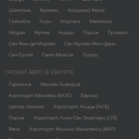
Шампань
Фрежюс
Лазурный берег
Гренобль
Лион
Марсель
Ментона
Модан
Мутье
Ницца
Париж
Прованс
Сен-Жан-де-Морьен
Сен-Жульен-Мон-Дени
Сен-Тропе
Сент-Максим
Тулуза
ПРОКАТ АВТО В ЕВРОПЕ
Германия
Мюнхен Бавария
Аэропорт Мюнхена (MUC)
Берлин
Центр Монако
Аэропорт Ниццы (NCE)
Париж
Аэропорт Лион-Сен Экзюпери (LYS)
Вена
Аэропорт Милана Мальпенса (MXP)