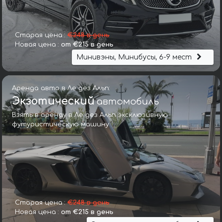
Старая цена :
€248 в день
Новая цена :
от €215 в день
Минивэны, Минибусы, 6-9 мест
Аренда авто в Ле дез Альп:
Экзотический
автомобиль
Взять в аренду в Ле дез Альп эксклюзивную
футуристическую машину
Старая цена :
€248 в день
Новая цена :
от €215 в день