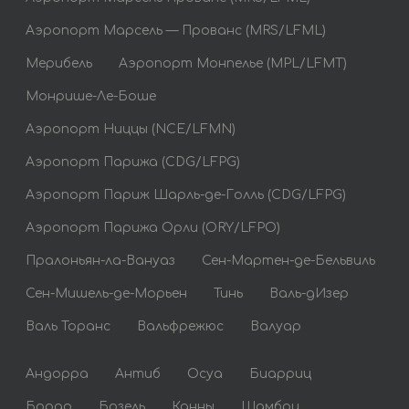
Аэропорт Марсель — Прованс (MRS/LFML)
Мерибель
Аэропорт Монпелье (MPL/LFMT)
Монрише-Ле-Боше
Аэропорт Ниццы (NCE/LFMN)
Аэропорт Парижа (CDG/LFPG)
Аэропорт Париж Шарль-де-Голль (CDG/LFPG)
Аэропорт Парижа Орли (ORY/LFPO)
Пралоньян-ла-Вануаз
Сен-Мартен-де-Бельвиль
Сен-Мишель-де-Морьен
Тинь
Валь-дИзер
Валь Торанс
Вальфрежюс
Валуар
Андорра
Антиб
Осуа
Биарриц
Бордо
Бозель
Канны
Шамбри