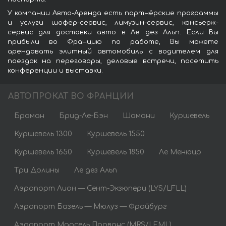
У компании Авто-Аренда есть партнёрские программы
и услуги шофёр-сервис, лимузин-сервис, консьерж-
сервис для доставки авто в Ле дез Альп. Если Вы
прибыли во Францию по работе, Вы можете
арендовать элитный автомобиль с водителем для
поездок на переговоры, деловые встречи, посетить
конференции и выставки.
АВТОПРОКАТ ВО ФРАНЦИИ
Браман
Брид-Ле-Бэн
Шамони
Куршевель
Куршевель 1300
Куршевель 1550
Куршевель 1650
Куршевель 1850
Ле Менюир
Три Долины
Ле дез Альп
Аэропорт Лион — Сент-Экзюпери (LYS/LFLL)
Аэропорт Базель — Мюлуз — Фрайбург
Аэропорт Марсель Прованс (MRS/LFML)