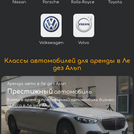
Nissan
Porsche
Rolls-Royce
Toyota
Volkswagen
Volvo
Классы автомобилей для аренды в Ле
дез Альп
Аренда авто в Ле дез Альп:
Престижный
автомобиль
Взять в аренду престижный автомобиль бизнес-
класса в Ле дез Альп