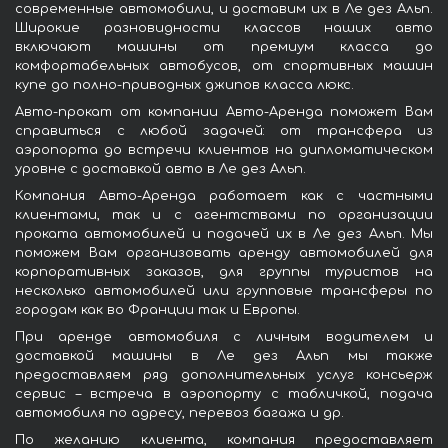
современные автомобили, и доставим их в Ле дез Альп.
Широкие разновидности классов наших авто
включают машины от премиум класса до
комфортабельных автобусов, от спортивных машин
купе до полно-приводных джипов класса люкс.
Авто-прокат от компании Авто-Аренда поможет Вам
справиться с любой задачей: от трансфера из
аэропорта до встречи клиентов на дипломатическом
уровне с доставкой авто в Ле дез Альп.
Компания Авто-Аренда работает как с частными
клиентами, так и с агентствами по организации
проката автомобилей и подачей их в Ле дез Альп. Мы
поможем Вам организовать аренду автомобилей для
корпоративных заказов, для группы туристов на
несколько автомобилей или групповые трансферы по
городам как во Франции так и Европы.
При аренде автомобиля с личным водителем и
доставкой машины в Ле дез Альп мы также
предоставляем ряд дополнительных услуг консьерж
сервис – встреча в аэропорту с табличкой, подача
автомобиля по адресу, перевоз багажа и др.
По желанию клиента, компания предоставляет