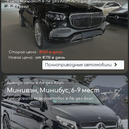
Взять напрокат в Ле дез Альп AWD джип или
кроссовер
Старая цена :
€127 в день
Новая цена :
от €110 в день
Полноприводные автомобили
Аренда авто в Ле дез Альп:
Минивэн, Минибус, 6-9 мест
Арендовать микроавтобус в Ле дез Альп