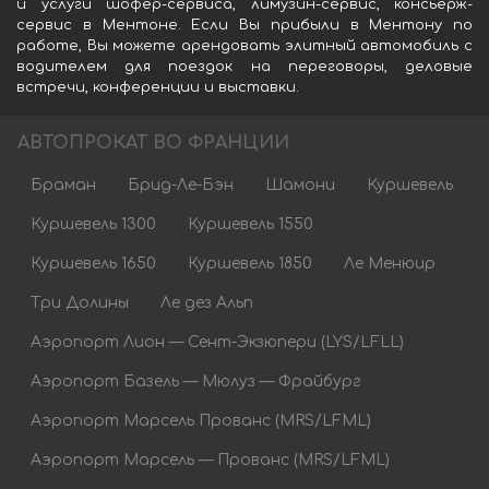
и услуги шофёр-сервиса, лимузин-сервис, консьерж-
сервис в Ментоне. Если Вы прибыли в Ментону по
работе, Вы можете арендовать элитный автомобиль с
водителем для поездок на переговоры, деловые
встречи, конференции и выставки.
АВТОПРОКАТ ВО ФРАНЦИИ
Браман
Брид-Ле-Бэн
Шамони
Куршевель
Куршевель 1300
Куршевель 1550
Куршевель 1650
Куршевель 1850
Ле Менюир
Три Долины
Ле дез Альп
Аэропорт Лион — Сент-Экзюпери (LYS/LFLL)
Аэропорт Базель — Мюлуз — Фрайбург
Аэропорт Марсель Прованс (MRS/LFML)
Аэропорт Марсель — Прованс (MRS/LFML)