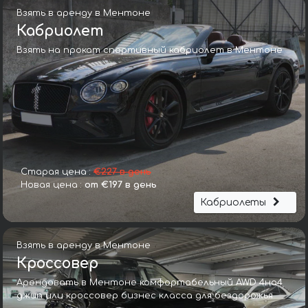
Взять в аренду в Ментоне
Кабриолет
Взять на прокат спортивный кабриолет в Ментоне
Старая цена :
€227 в день
Новая цена :
от €197 в день
Кабриолеты
Взять в аренду в Ментоне
Кроссовер
Арендовать в Ментоне комфортабельный AWD 4на4
джип или кроссовер бизнес класса для бездорожья