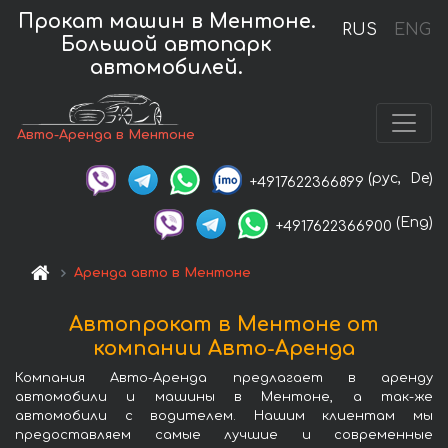
Прокат машин в Ментоне.
RUS
ENG
Большой автопарк
автомобилей.
Авто-Аренда в Ментоне
(рус,
De)
+4917622366899
(Eng)
+4917622366900
Аренда авто в Ментоне
Автопрокат в Ментоне от
компании Авто-Аренда
Компания Авто-Аренда предлагает в аренду
автомобили и машины в Ментоне, а так-же
автомобили с водителем. Нашим клиентам мы
предоставляем самые лучшие и современные