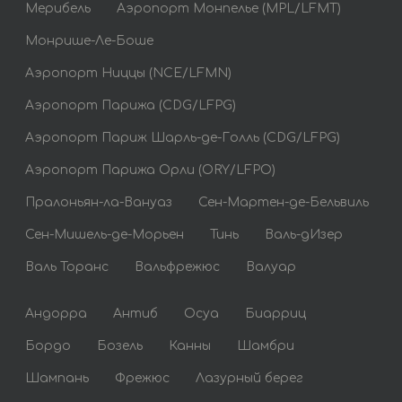
Мерибель
Аэропорт Монпелье (MPL/LFMT)
Монрише-Ле-Боше
Аэропорт Ниццы (NCE/LFMN)
Аэропорт Парижа (CDG/LFPG)
Аэропорт Париж Шарль-де-Голль (CDG/LFPG)
Аэропорт Парижа Орли (ORY/LFPO)
Пралоньян-ла-Вануаз
Сен-Мартен-де-Бельвиль
Сен-Мишель-де-Морьен
Тинь
Валь-дИзер
Валь Торанс
Вальфрежюс
Валуар
Андорра
Антиб
Осуа
Биарриц
Бордо
Бозель
Канны
Шамбри
Шампань
Фрежюс
Лазурный берег