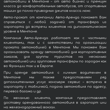
автомобили в Ментоне – от авто бизнес и премиум
класса до комфортабельных автобусов, от спортивных
машин до полно-приводных джипов класса люкс.
Авто-прокат от компании Авто-Аренда поможет Вам
справиться с любой задачей: от трансфера из
аэропорта до встречи клиентов на дипломатическом
уровне в Ментоне.
Компания Авто-Аренда работает как с частными
клиентами, так и с агентствами по организации
проката автомобилей в Ментоне. Мы поможем Вам
организовать аренду автомобилей для корпоративных
заказов, для группы туристов на несколько
автомобилей или групповые трансферы по городам как
во Франции так и в Европе.
При аренде автомобиля с личным водителем в
Ментоне мы также предоставляем ряд
дополнительных услуг: консьерж сервис – встреча в
аэропорту с табличкой, подача автомобиля по адресу,
перевоз багажа и др.
По желанию клиента, компания предоставляет
доставку арендованного автомобиля в аэропорт или
на железнодорожный вокзал.