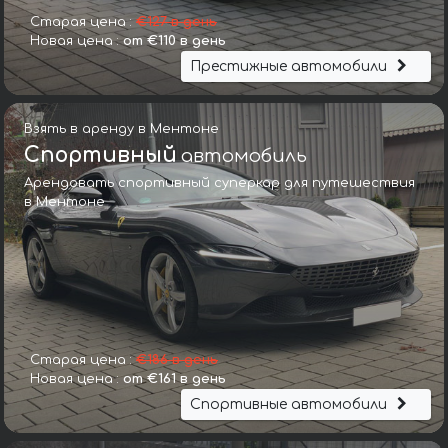
Старая цена :
€127 в день
Новая цена :
от €110 в день
Престижные автомобили
Взять в аренду в Ментоне
Спортивный
автомобиль
Арендовать спортивный суперкар для путешествия
в Ментоне
Старая цена :
€186 в день
Новая цена :
от €161 в день
Спортивные автомобили