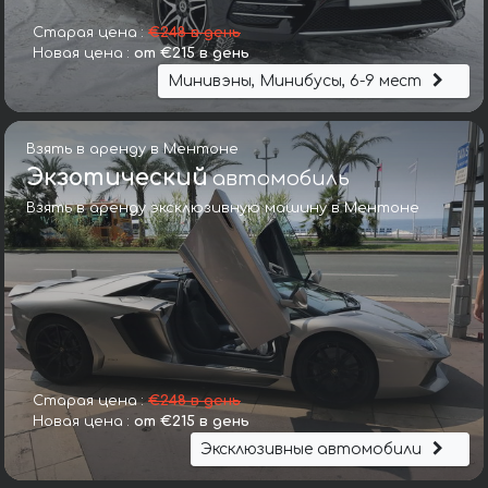
Старая цена :
€248 в день
Новая цена :
от €215 в день
Минивэны, Минибусы, 6-9 мест
Взять в аренду в Ментоне
Экзотический
автомобиль
Взять в аренду эксклюзивную машину в Ментоне
Старая цена :
€248 в день
Новая цена :
от €215 в день
Эксклюзивные автомобили