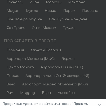
Гренобль
Лион
Марсель
Ментона
Модан
Мутье
Ницца
Париж
Прованс
Сен-Жан-де-Морьен
Сен-Жульен-Мон-Дени
Сен-Тропе
Сент-Максим
Тулуза
ПРОКАТ АВТО В ЕВРОПЕ
Германия
Мюнхен Бавария
Аэропорт Мюнхена (MUC)
Берлин
Центр Монако
Аэропорт Ниццы (NCE)
Париж
Аэропорт Лион-Сен Экзюпери (LYS)
Вена
Аэропорт Милана Мальпенса (MXP)
Рим
Мадрид
Берн
Лиссабон
Аренда авто недорого
×
Продолжив просмотр сайта или нажав
"Принять