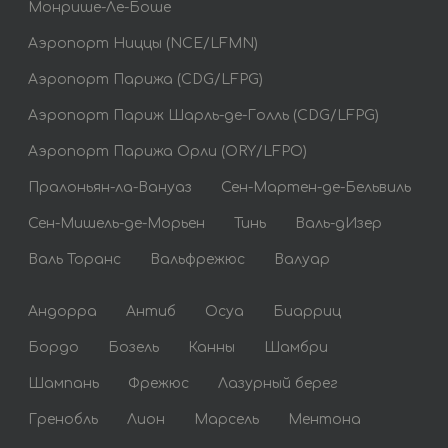
Монрише-Ле-Боше
Аэропорт Ниццы (NCE/LFMN)
Аэропорт Парижа (CDG/LFPG)
Аэропорт Париж Шарль-де-Голль (CDG/LFPG)
Аэропорт Парижа Орли (ORY/LFPO)
Пралоньян-ла-Вануаз
Сен-Мартен-де-Бельвиль
Сен-Мишель-де-Морьен
Тинь
Валь-дИзер
Валь Торанс
Вальфрежюс
Валуар
Андорра
Антиб
Осуа
Биарриц
Бордо
Бозель
Канны
Шамбри
Шампань
Фрежюс
Лазурный берег
Гренобль
Лион
Марсель
Ментона