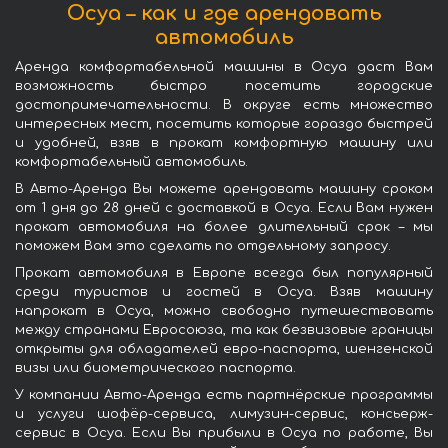
Осуа – как и где арендовать
автомобиль
Аренда комфортабельной машины в Осуа даст Вам
возможность быстро посетить городские
достопримечательности. В округе есть множество
интересных мест, посетить которые гораздо быстрей
и удобней, взяв в прокат комфортную машину или
комфортабельный автомобиль.
В Авто-Аренда Вы можете арендовать машину сроком
от 1 дня до 28 дней с доставкой в Осуа. Если Вам нужен
прокат автомобиля на более длительный срок – мы
поможем Вам это сделать по отдельному запросу.
Прокат автомобиля в Европе всегда был популярный
среди туристов и гостей в Осуа. Взяв машину
напрокат в Осуа, можно свободно путешествовать
между странами Евросоюза, та как безвизовые границы
открыты для обладателей евро-паспорта, шенгенской
визы или биометрического паспорта.
У компании Авто-Аренда есть партнёрские программы
и услуги шофёр-сервиса, лимузин-сервис, консьерж-
сервис в Осуа. Если Вы прибыли в Осуа по работе, Вы