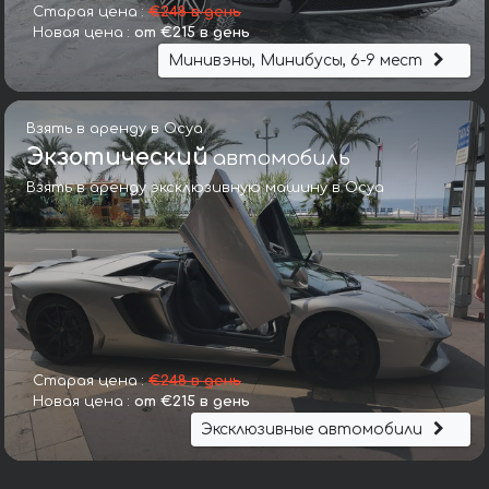
Старая цена :
€248 в день
Новая цена :
от €215 в день
Минивэны, Минибусы, 6-9 мест
Взять в аренду в Осуа
Экзотический
автомобиль
Взять в аренду эксклюзивную машину в Осуа
Старая цена :
€248 в день
Новая цена :
от €215 в день
Эксклюзивные автомобили