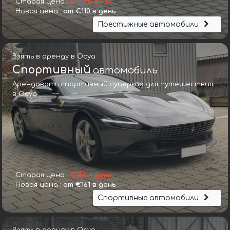
Старая цена :
€127 в день
Новая цена :
от €110 в день
Престижные автомобили
Взять в аренду в Осуа
Спортивный
автомобиль
Арендовать спортивный суперкар для путешествия
в Осуа
Старая цена :
€186 в день
Новая цена :
от €161 в день
Спортивные автомобили