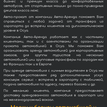
бизнес и премиум класса до комфортабельных
автобусов, от спортивных машин до полно-приводных
джипов класса люкс.
Авто-прокат от компании Авто-Аренда поможет Вам
справиться с любой задачей: от трансфера из
аэропорта до встречи клиентов на дипломатическом
уровне в Осуа.
Компания Авто-Аренда работает как с частными
клиентами, так и с агентствами по организации
проката автомобилей в Осуа. Мы поможем Вам
организовать аренду автомобилей для корпоративных
заказов, для группы туристов на несколько
автомобилей или групповые трансферы по городам как
во Франции так и в Европе.
При аренде автомобиля с личным водителем в Осуа мы
также предоставляем ряд дополнительных услуг:
консьерж сервис – встреча в аэропорту с табличкой,
подача автомобиля по адресу, перевоз багажа и др.
По желанию клиента, компания предоставляет
доставку арендованного автомобиля в аэропорт или
на железнодорожный вокзал.