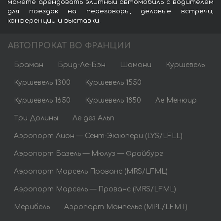
можете арендовать элитный автомобиль с водителем
для поездок на переговоры, деловые встречи,
конференции и выставки.
АВТОПРОКАТ ВО ФРАНЦИИ
Браман
Брид-Ле-Бэн
Шамони
Куршевель
Куршевель 1300
Куршевель 1550
Куршевель 1650
Куршевель 1850
Ле Менюир
Три Долины
Ле дез Альп
Аэропорт Лион — Сент-Экзюпери (LYS/LFLL)
Аэропорт Базель — Мюлуз — Фрайбург
Аэропорт Марсель Прованс (MRS/LFML)
Аэропорт Марсель — Прованс (MRS/LFML)
Мерибель
Аэропорт Монпелье (MPL/LFMT)