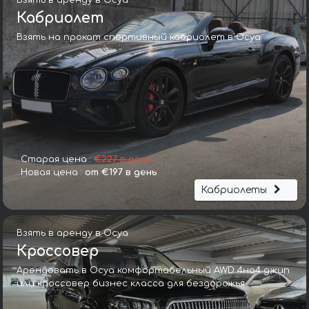
Взять в аренду в Осуа
Кабриолет
Взять на прокат спортивный кабриолет в Осуа
Старая цена :
€227 в день
Новая цена :
от €197 в день
Кабриолеты
Взять в аренду в Осуа
Кроссовер
Арендовать в Осуа комфортабельный AWD 4на4 джип
или кроссовер бизнес класса для бездорожья