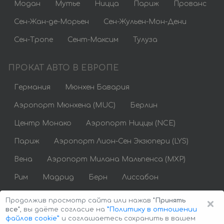
Модан
Мутье
Ницца
Париж
Прованс
Сен-Жан-де-Морьен
Сен-Жульен-Мон-Дени
Сен-Тропе
Сент-Максим
Тулуза
ПРОКАТ АВТО В ЕВРОПЕ
Германия
Мюнхен Бавария
Аэропорт Мюнхена (MUC)
Берлин
Центр Монако
Аэропорт Ниццы (NCE)
Париж
Аэропорт Лион-Сен Экзюпери (LYS)
Вена
Аэропорт Милана Мальпенса (MXP)
Рим
Мадрид
Берн
Лиссабон
Аренда авто недорого
×
Продолжив просмотр сайта или нажав
"Принять
все"
, вы даёте согласие на
”Политику в отношении
файлов cookie”
и соглашаетесь сохранить в вашем