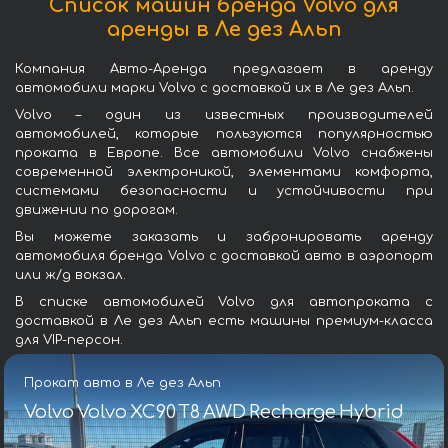
Список машин бренда Volvo для
аренды в Ле дез Альп
Компания Авто-Аренда предлагает в аренду
автомобили марки Volvo с доставкой их в Ле дез Альп.
Volvo – один из известных производителей
автомобилей, которые пользуются популярностью
проката в Европе. Все автомобили Volvo снабжены
современной электроникой, элементами комфорта,
системами безопасности и устойчивости при
движении по дорогам.
Вы можете заказать и забронировать аренду
автомобиля бренда Volvo с доставкой авто в аэропорт
или ж/д вокзал.
В списке автомобилей Volvo для автопроката с
доставкой в Ле дез Альп есть машины премиум-класса
для VIP-персон.
Прокат авто в Ле дез Альп
Volvo Volvo XC90 T8 AWD Recharge Hybrid