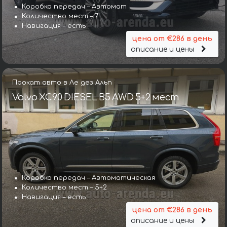
Коробка передач – Автомат
Количество мест – 7
Навигация – есть
цена от €286 в день
описание и цены
Прокат авто в Ле дез Альп
Volvo XC90 DIESEL B5 AWD 5+2 мест
Коробка передач – Автоматическая
Количество мест – 5+2
Навигация – есть
цена от €286 в день
описание и цены