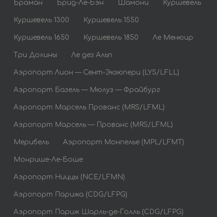
Браман
Брид-Ле-Бэн
Шамони
Куршевель
Куршевель 1300
Куршевель 1550
Куршевель 1650
Куршевель 1850
Ле Менюир
Три Долины
Ле дез Альп
Аэропорт Лион — Сент-Экзюпери (LYS/LFLL)
Аэропорт Базель — Мюлуз — Фрайбург
Аэропорт Марсель Прованс (MRS/LFML)
Аэропорт Марсель — Прованс (MRS/LFML)
Мерибель
Аэропорт Монпелье (MPL/LFMT)
Монрише-Ле-Боше
Аэропорт Ниццы (NCE/LFMN)
Аэропорт Парижа (CDG/LFPG)
Аэропорт Париж Шарль-де-Голль (CDG/LFPG)