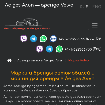
Ле дез Альп — аренда Volvo
RUS
ENG
Авто-Аренда в Ле дез Альп
(рус,
De)
+4917622366899
(Eng)
+4917622366900
Аренда авто в Ле дез Альп
Марка Volvo
Марки и бренды автомобилей и
машин для аренды в Ле дез Альп
Авто-Аренда предоставит Вам элитные автомобили
напрокат в Ле дез Альп любого из брендов.
Автопарк компании Авто-Аренда в Ле дез Альп состоит
из лучших марок престижных и элитных авто разных