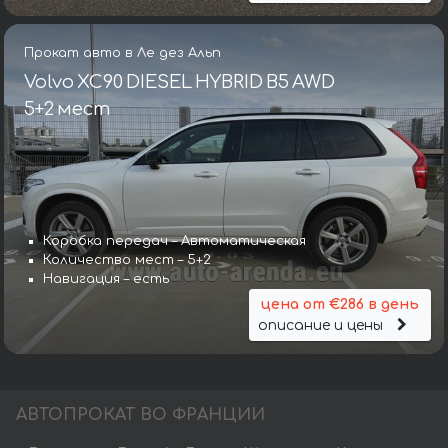
Прокат авто в Ле дез Альп
Volvo XC90 DIESEL HYBRID B5 AWD
5+2 мест
Коробка передач – Автоматическая
Количество мест – 5+2
Навигация – есть
цена от €286 в день
описание и цены
АВТОПРОКАТ ВО ФРАНЦИИ