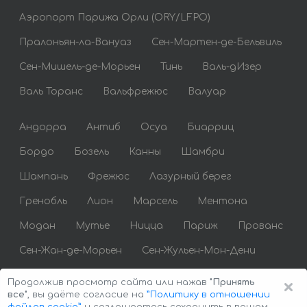
Аэропорт Парижа Орли (ORY/LFPO)
Пралоньян-ла-Вануаз
Сен-Мартен-де-Бельвиль
Сен-Мишель-де-Морьен
Тинь
Валь-дИзер
Валь Торанс
Вальфрежюс
Валуар
Андорра
Антиб
Осуа
Биарриц
Бордо
Бозель
Канны
Шамбри
Шампань
Фрежюс
Лазурный берег
Гренобль
Лион
Марсель
Ментона
Модан
Мутье
Ницца
Париж
Прованс
Сен-Жан-де-Морьен
Сен-Жульен-Мон-Дени
Сен-Тропе
Сент-Максим
Тулуза
×
Продолжив просмотр сайта или нажав
"Принять
все"
, вы даёте согласие на
”Политику в отношении