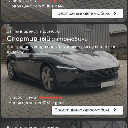
Старая цена :
€127 в день
Новая цена :
от €110 в день
Престижные автомобили
Взять в аренду в Шамбри
Спортивный
автомобиль
Арендовать спортивный суперкар для путешествия
в Шамбри
Старая цена :
€186 в день
Новая цена :
от €161 в день
Спортивные автомобили