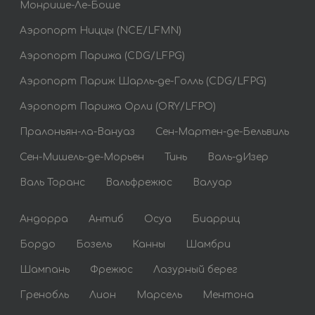
Монрише-Ле-Боше
Аэропорт Ниццы (NCE/LFMN)
Аэропорт Парижа (CDG/LFPG)
Аэропорт Париж Шарль-де-Голль (CDG/LFPG)
Аэропорт Парижа Орли (ORY/LFPO)
Пралоньян-ла-Вануаз
Сен-Мартен-де-Бельвиль
Сен-Мишель-де-Морьен
Тинь
Валь-дИзер
Валь Торанс
Вальфрежюс
Валуар
Андорра
Антиб
Осуа
Биарриц
Бордо
Бозель
Канны
Шамбри
Шампань
Фрежюс
Лазурный берег
Гренобль
Лион
Марсель
Ментона