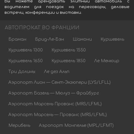
Вы можете арендовать элитный автомобиль с
водителем для поездок на переговоры, деловые
встречи, конференции и выставки.
АВТОПРОКАТ ВО ФРАНЦИИ
Браман
Брид-Ле-Бэн
Шамони
Куршевель
Куршевель 1300
Куршевель 1550
Куршевель 1650
Куршевель 1850
Ле Менюир
Три Долины
Ле дез Альп
Аэропорт Лион — Сент-Экзюпери (LYS/LFLL)
Аэропорт Базель — Мюлуз — Фрайбург
Аэропорт Марсель Прованс (MRS/LFML)
Аэропорт Марсель — Прованс (MRS/LFML)
Мерибель
Аэропорт Монпелье (MPL/LFMT)