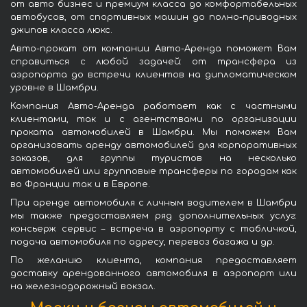
от авто бизнес и премиум класса до комфортабельных
автобусов, от спортивных машин до полно-приводных
джипов класса люкс.
Авто-прокат от компании Авто-Аренда поможет Вам
справиться с любой задачей: от трансфера из
аэропорта до встречи клиентов на дипломатическом
уровне в Шамбри.
Компания Авто-Аренда работает как с частными
клиентами, так и с агентствами по организации
проката автомобилей в Шамбри. Мы поможем Вам
организовать аренду автомобилей для корпоративных
заказов, для группы туристов на несколько
автомобилей или групповые трансферы по городам как
во Франции так и в Европе.
При аренде автомобиля с личным водителем в Шамбри
мы также предоставляем ряд дополнительных услуг:
консьерж сервис – встреча в аэропорту с табличкой,
подача автомобиля по адресу, перевоз багажа и др.
По желанию клиента, компания предоставляет
доставку арендованного автомобиля в аэропорт или
на железнодорожный вокзал.