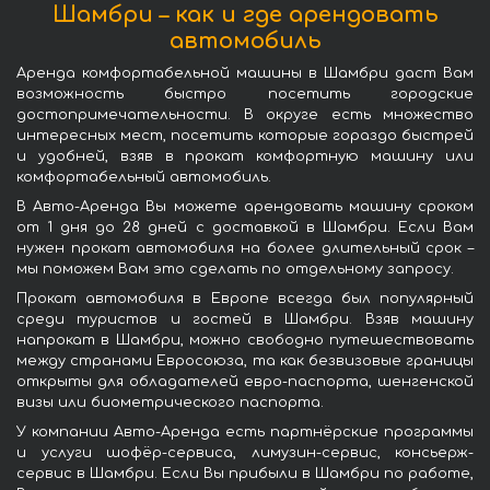
Шамбри – как и где арендовать
автомобиль
Аренда комфортабельной машины в Шамбри даст Вам
возможность быстро посетить городские
достопримечательности. В округе есть множество
интересных мест, посетить которые гораздо быстрей
и удобней, взяв в прокат комфортную машину или
комфортабельный автомобиль.
В Авто-Аренда Вы можете арендовать машину сроком
от 1 дня до 28 дней с доставкой в Шамбри. Если Вам
нужен прокат автомобиля на более длительный срок –
мы поможем Вам это сделать по отдельному запросу.
Прокат автомобиля в Европе всегда был популярный
среди туристов и гостей в Шамбри. Взяв машину
напрокат в Шамбри, можно свободно путешествовать
между странами Евросоюза, та как безвизовые границы
открыты для обладателей евро-паспорта, шенгенской
визы или биометрического паспорта.
У компании Авто-Аренда есть партнёрские программы
и услуги шофёр-сервиса, лимузин-сервис, консьерж-
сервис в Шамбри. Если Вы прибыли в Шамбри по работе,