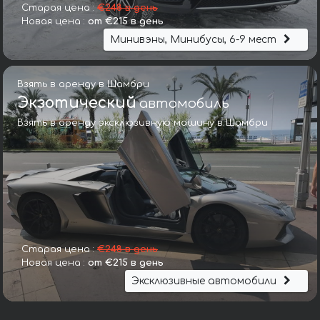
Старая цена :
€248 в день
Новая цена :
от €215 в день
Минивэны, Минибусы, 6-9 мест
Взять в аренду в Шамбри
Экзотический
автомобиль
Взять в аренду эксклюзивную машину в Шамбри
Старая цена :
€248 в день
Новая цена :
от €215 в день
Эксклюзивные автомобили