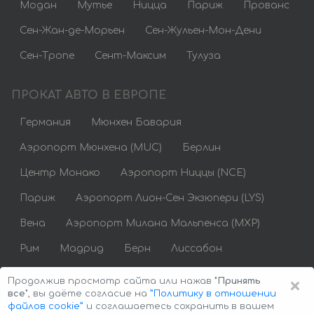
Модан
Мутье
Ницца
Париж
Прованс
Сен-Жан-де-Морьен
Сен-Жульен-Мон-Дени
Сен-Тропе
Сент-Максим
Тулуза
ПРОКАТ АВТО В ЕВРОПЕ
Германия
Мюнхен Бавария
Аэропорт Мюнхена (MUC)
Берлин
Центр Монако
Аэропорт Ниццы (NCE)
Париж
Аэропорт Лион-Сен Экзюпери (LYS)
Вена
Аэропорт Милана Мальпенса (MXP)
Рим
Мадрид
Берн
Лиссабон
Аренда авто недорого
×
Продолжив просмотр сайта или нажав
"Принять
все"
, вы даёте согласие на
”Политику в отношении
файлов cookie”
и соглашаетесь сохранить в вашем