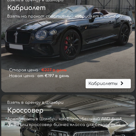
Взять в аренду в Шамбри
Кабриолет
Взять на прокат спортивный кабриолет в Шамбри
Старая цена :
€227 в день
Новая цена :
от €197 в день
Кабриолеты
Взять в аренду в Шамбри
Кроссовер
Арендовать в Шамбри комфортабельный AWD 4на4
джип или кроссовер бизнес класса для бездорожья