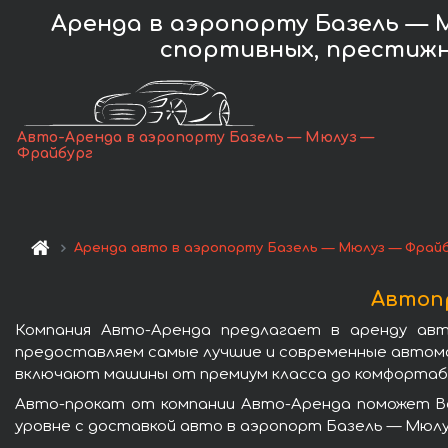
Аренда в аэропорту Базель — 
спортивных, престижн
Авто-Аренда в аэропорту Базель — Мюлуз —
Фрайбург
Аренда авто в аэропорту Базель — Мюлуз — Фрай
Автопр
Компания Авто-Аренда предлагает в аренду ав
предоставляем самые лучшие и современные автомо
включают машины от премиум класса до комфортабел
Авто-прокат от компании Авто-Аренда поможет Ва
уровне с доставкой авто в аэропорт Базель — Мюлу