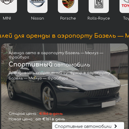
MINI
Nissan
Porsche
Rolls-Royce
To
лей для аренды в аэропорту Базель — 
Аренда авто в аэропорту Базель — Мюлуз —
Фрайбург:
Спортивный
автомобиль
Арендовать спортивный суперкар в аэропорту
Базель — Мюлуз — Фрайбург
Роллс-Ройс Dawn (чёрный)
Старая цена :
€186 в день
Новая цена :
от €161 в день
Спортивные автомобили