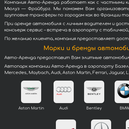
Компания Авто-Аренда работает как с частными кл
Мюлуз — Фрайбург. Мы поможем Вам организовать 
групповые трансферы по городам как во Франции так
При аренде автомобиля с личным водителем и дост
консьерж сервис – встреча в аэропорту с табличкой,
По желанию клиента, компания предоставляет доста
Марки и бренды автомоби
Авто-Аренда предоставит Вам элитные автомобили 
Автопарк компании Авто-Аренда в аэропорту Базель
Mercedes, Maybach, Audi, Aston Martin, Ferrari, Jaguar, 
Aston Martin
Audi
Bentley
BM