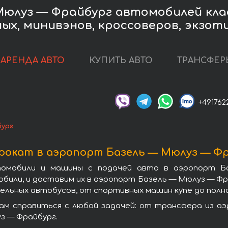
Мюлуз — Фрайбург автомобилей клас
ых, минивэнов, кроссоверов, экзот
АРЕНДА АВТО
КУПИТЬ АВТО
ТРАНСФЕР
+491762
бург
окат в аэропорт Базель — Мюлуз — Ф
томобили и машины с подачей авто в аэропорт 
били, и доставим их в аэропорт Базель — Мюлуз — Фр
ьных автобусов, от спортивных машин купе до полно
м справиться с любой задачей: от трансфера из а
з — Фрайбург.