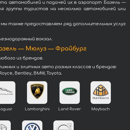
ата автомобилей и подачей их в аэропорт Базель —
ля группы туристов на несколько автомобилей или
 мы также предоставляем ряд дополнительных услуг
лезнодорожный вокзал.
азель — Мюлуз — Фрайбург
юбого из брендов.
жных и элитных авто разных классов и брендов:
-Royce, Bentley, BMW, Toyota.
Jaguar
Lamborghini
Land Rover
Maybach