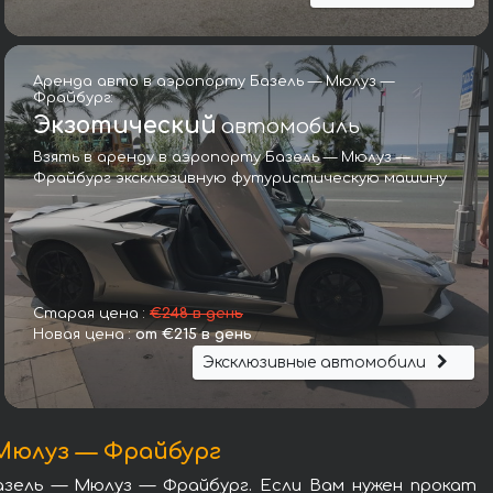
Аренда авто в аэропорту Базель — Мюлуз —
Фрайбург:
Экзотический
автомобиль
Взять в аренду в аэропорту Базель — Мюлуз —
Фрайбург эксклюзивную футуристическую машину
Мерседес-Бенц V-Class (Viano) V300d Long AMG комплек
Старая цена :
€248 в день
Новая цена :
от €215 в день
Эксклюзивные автомобили
 Мюлуз — Фрайбург
азель — Мюлуз — Фрайбург. Если Вам нужен прокат