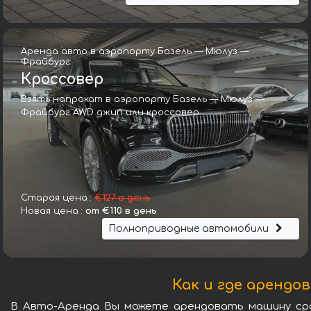
Аренда авто в аэропорту Базель — Мюлуз —
Фрайбург:
Кроссовер
Взять напрокат в аэропорту Базель — Мюлуз —
Фрайбург AWD джип или кроссовер
Старая цена :
€127 в день
Новая цена :
от €110 в день
Полноприводные автомобили
Как и где арендо
В Авто-Аренда Вы можете арендовать машину срок