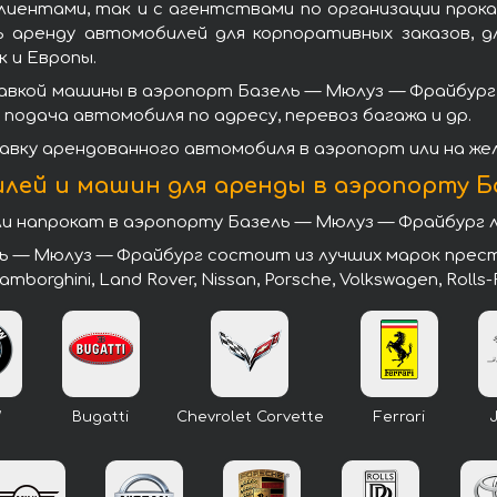
иентами, так и с агентствами по организации прок
аренду автомобилей для корпоративных заказов, д
 и Европы.
авкой машины в аэропорт Базель — Мюлуз — Фрайбург
 подача автомобиля по адресу, перевоз багажа и др.
вку арендованного автомобиля в аэропорт или на же
лей и машин для аренды в аэропорту Б
напрокат в аэропорту Базель — Мюлуз — Фрайбург л
 — Мюлуз — Фрайбург состоит из лучших марок прести
Lamborghini, Land Rover, Nissan, Porsche, Volkswagen, Rolls
W
Bugatti
Chevrolet Corvette
Ferrari