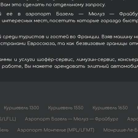
 Вам это сделать по отдельному запросу.
кой её в аэропорт Базель — Мюлуз — Фрайбу
интересных мест, посетить которые гораздо быстре
 среди туристов и гостей во Франции. Взяв машину 
странами Евросоюза, та как безвизовые границы от
ммы и услуги шофёр-сервис, лимузин-сервис, консье
о работе, Вы можете арендовать элитный автомобиль
Куршевель 1300
Куршевель 1550
Куршевель 1650
S/LFLL)
Аэропорт Базель — Мюлуз — Фрайбург
Аэр
ель
Аэропорт Монпелье (MPL/LFMT)
Монрише-Ле-