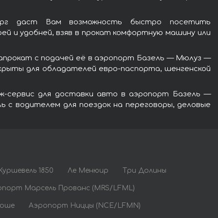
рг даст Вам возможность быстро посетить
й и удобней, взяв в прокат комфортную машину или
напрокат с подачей её в аэропорт Базель — Мюлуз —
крыты для обладателей евро-паспорта, шенгенской
рж-сервис для доставки авто в аэропорт Базель —
 с водителем для поездок на переговоры, деловые
Куршевель 1850
Ле Менюир
Три Долины
опорт Марсель Прованс (MRS/LFML)
Боше
Аэропорт Ниццы (NCE/LFMN)