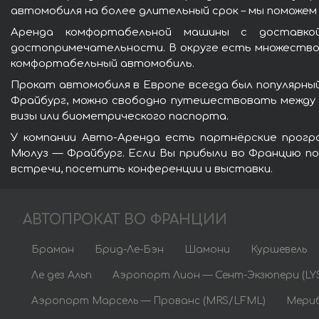
автомобиля на более длительный срок – мы поможем
Аренда комфортабельной машины с достав
достопримечательности. В округе есть множество 
комфортабельный автомобиль.
Прокат автомобиля в Европе всегда был популярный
Фрайбург, можно свободно путешествовать между 
визы или биометрического паспорта.
У компании Авто-Аренда есть партнёрские програ
Мюлуз — Фрайбург. Если Вы прибыли во Францию п
встречи, посетить конференции и выставки.
АВТОПРОКАТ ВО ФРАНЦИИ
Браман
Брид-Ле-Бэн
Шамони
Куршевель
Ле дез Альп
Аэропорт Лион — Сент-Экзюпери (LY
Аэропорт Марсель — Прованс (MRS/LFML)
Мериб