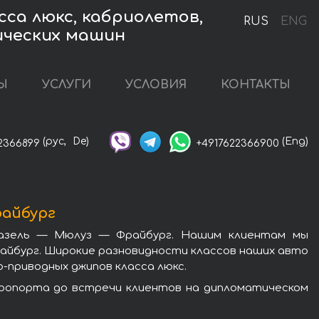
са люкс, кабриолетов,
RUS
ENG
ических машин
Ы
УСЛУГИ
УСЛОВИЯ
КОНТАКТЫ
(рус,
De)
(Eng)
2366899
+4917622366900
райбург
Базель — Мюлуз — Фрайбург. Нашим клиентам мы
айбург. Широкие разновидности классов наших авто
-приводных джипов класса люкс.
эропорта до встречи клиентов на дипломатическом