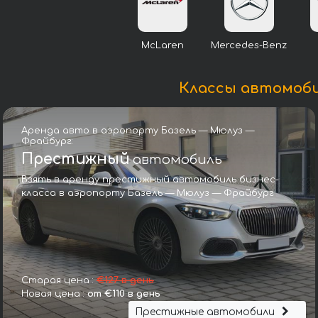
McLaren
Mercedes-Benz
Классы автомоби
Аренда авто в аэропорту Базель — Мюлуз —
Фрайбург:
Престижный
автомобиль
Взять в аренду престижный автомобиль бизнес-
класса в аэропорту Базель — Мюлуз — Фрайбург
Старая цена :
€127 в день
Новая цена :
от €110 в день
Престижные автомобили