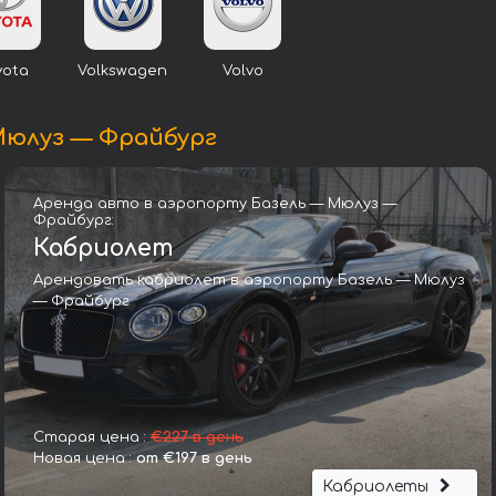
yota
Volkswagen
Volvo
Мюлуз — Фрайбург
Аренда авто в аэропорту Базель — Мюлуз —
Фрайбург:
Кабриолет
Арендовать кабриолет в аэропорту Базель — Мюлуз
— Фрайбург
Бентли GTC W12 First Edition
Старая цена :
€227 в день
Новая цена :
от €197 в день
Кабриолеты