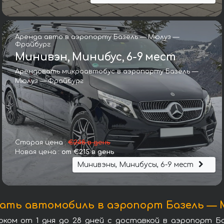
Аренда авто в аэропорту Базель — Мюлуз —
Фрайбург:
Минивэн, Минибус, 6-9 мест
Арендовать микроавтобус в аэропорту Базель —
Мюлуз — Фрайбург
Ламборгини Urus 4.0 V8 605 PS
Старая цена :
€248 в день
Новая цена :
от €215 в день
Минивэны, Минибусы, 6-9 мест
вать автомобиль в аэропорт Базель —
ом от 1 дня до 28 дней с доставкой в аэропорт Б