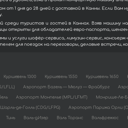
от 1 дня до 28 дней с доставкой в Канны. Если Вам 
.
й среди туристов и гостей в Каннах. Взяв машину 
ницы открыты для обладателей евро-паспорта, шенген
 и услуги шофёр-сервиса, лимузин-сервис, консьерж-с
лем для поездок на переговоры, деловые встречи, ко
Куршевель 1300
Куршевель 1550
Куршевель 1650
S/LFLL)
Аэропорт Базель — Мюлуз — Фрайбург
Аэр
ель
Аэропорт Монпелье (MPL/LFMT)
Монрише-Ле-
Шарль-де-Голль (CDG/LFPG)
Аэропорт Парижа Орли (O
Тинь
Валь-дИзер
Валь Торанс
Вальфрежюс