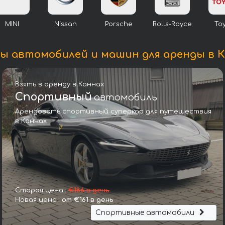
MINI
Nissan
Porsche
Rolls-Royce
To
ы автомобилей и машин для аренды в 
Взять в аренду в Каннах
Спортивный
автомобиль
Арендовать спортивный суперкар для путешествия
в Каннах
Ягуар F-Pace
Старая цена :
€186 в день
Новая цена :
от €161 в день
Спортивные автомобили