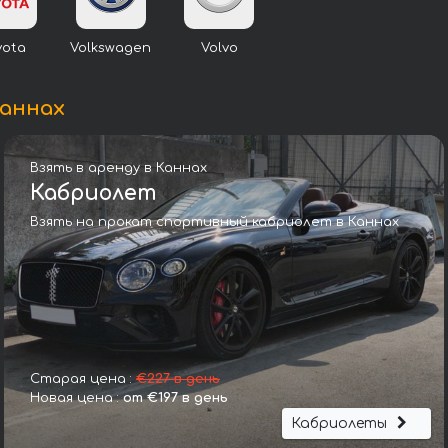
yota
Volkswagen
Volvo
Каннах
Взять в аренду в Каннах
Кабриолет
Взять на прокат спортивный кабриолет в Каннах
Роллс-Ройс Давн
Старая цена :
€227 в день
Новая цена :
от €197 в день
Кабриолеты