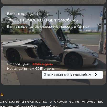
Взять в аренду в Каннах
Экзотический
автомобиль
Взять в аренду эксклюзивную машину в Каннах
Фольксваген Транспортёр T6 (9 мест)
Старая цена :
€248 в день
Новая цена :
от €215 в день
Эксклюзивные автомобили
ль
стопримечательности. В округе есть множество
 комфортабельный автомобиль.