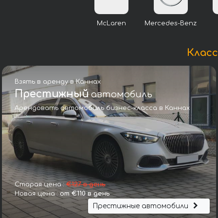
McLaren
Mercedes-Benz
Класс
Взять в аренду в Каннах
Престижный
автомобиль
Арендовать автомобиль бизнес-класса в Каннах
Старая цена :
€127 в день
Новая цена :
от €110 в день
Престижные автомобили