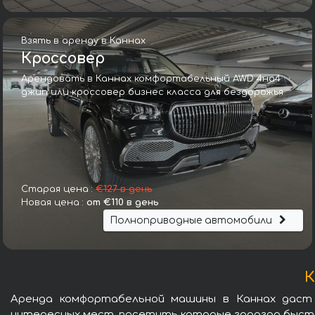
Взять в аренду в Каннах
Кроссовер
Арендовать в Каннах комфортабельный AWD 4на4
джип или кроссовер бизнес класса для бездорожья
Старая цена :
€127 в день
Новая цена :
от €110 в день
Полноприводные автомобили
К
Аренда комфортабельной машины в Каннах даст
интересных мест, посетить которые гораздо быстр