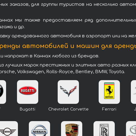
ых заказов, для группы туристов на несколько автом
ннах мы также предоставляем ряд дополнительных 
гажа и др.
вку арендованного автомобиля в аэропорт или на же
ренды автомобилей и машин для аренд
напрокат в Каннах любого из брендов.
 лучших марок престижных и элитных авто разных класс
 Porsche, Volkswagen, Rolls-Royce, Bentley, BMW, Toyota.
W
Bugatti
Chevrolet Corvette
Ferrari