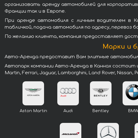
организовать аренду автомобилей для корпоративн
Франции так и в Европе.
При аренде автомобиля с личным водителем в Ка
табличкой, подача автомобиля по адресу, перевоз ба
По желанию клиента, компания предоставляет доста
Марки и б
Авто-Аренда предоставит Вам элитные автомобили 
Автопарк компании Авто-Аренда в Каннах состоит из
Martin, Ferrari, Jaguar, Lamborghini, Land Rover, Nissan,
Aston Martin
Audi
Bentley
BM