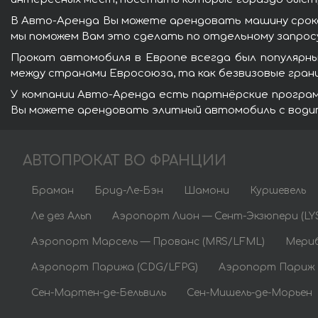
В Авто-Аренда Вы можете арендовать машину сроком 
мы поможем Вам это сделать по отдельному запросу
Прокат автомобиля в Европе всегда был популярны
между странами Евросоюза, та как безвизовые гра
У компании Авто-Аренда есть партнёрские программы
Вы можете арендовать элитный автомобиль с водите
АВТОПРОКАТ ВО ФРАНЦИИ
Браман
Брид-Ле-Бэн
Шамони
Куршевель
Ле дез Альп
Аэропорт Лион — Сент-Экзюпери (LY
Аэропорт Марсель — Прованс (MRS/LFML)
Мериб
Аэропорт Парижа (CDG/LFPG)
Аэропорт Париж 
Сен-Мартен-де-Бельвиль
Сен-Мишель-де-Морьен