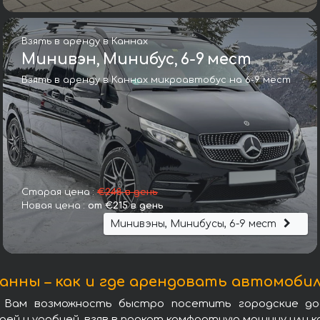
Взять в аренду в Каннах
Минивэн, Минибус, 6-9 мест
Взять в аренду в Каннах микроавтобус на 6-9 мест
Ауди Q8 50 TDI Quattro
Старая цена :
€248 в день
Новая цена :
от €215 в день
Минивэны, Минибусы, 6-9 мест
анны – как и где арендовать автомоби
 Вам возможность быстро посетить городские до
ей и удобней, взяв в прокат комфортную машину или