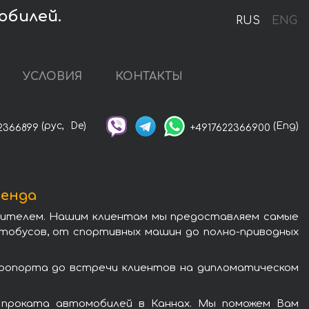
обилей.
RUS
ENG
УСЛОВИЯ
КОНТАКТЫ
(рус,
De)
(Eng)
2366899
+4917622366900
ренда
одителем. Нашим клиентам мы предоставляем самые
втобусов, от спортивных машин до полно-приводных
эропорта до встречи клиентов на дипломатическом
 проката автомобилей в Каннах. Мы поможем Вам