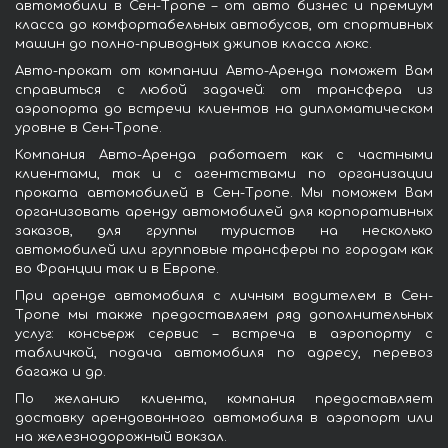
автомобили в Сен-Тропе – от авто бизнес и премиум
класса до комфортабельных автобусов, от спортивных
машин до полно-приводных джипов класса люкс.
Авто-прокат от компании Авто-Аренда поможет Вам
справиться с любой задачей: от трансфера из
аэропорта до встречи клиентов на дипломатическом
уровне в Сен-Тропе.
Компания Авто-Аренда работает как с частными
клиентами, так и с агентствами по организации
проката автомобилей в Сен-Тропе. Мы поможем Вам
организовать аренду автомобилей для корпоративных
заказов, для группы туристов на несколько
автомобилей или групповые трансферы по городам как
во Франции так и в Европе.
При аренде автомобиля с личным водителем в Сен-
Тропе мы также предоставляем ряд дополнительных
услуг: консьерж сервис – встреча в аэропорту с
табличкой, подача автомобиля по адресу, перевоз
багажа и др.
По желанию клиента, компания предоставляет
доставку арендованного автомобиля в аэропорт или
на железнодорожный вокзал.