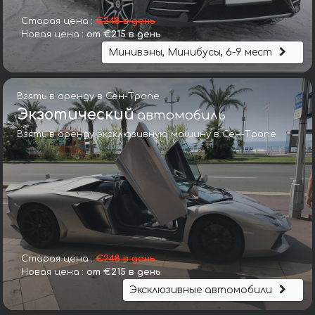
Старая цена :
€248 в день
Новая цена :
от €215 в день
Минивэны, Минибусы, 6-9 мест
Взять в аренду в Сен-Тропе
Экзотический
автомобиль
Взять в аренду эксклюзивную машину в Сен-Тропе
Старая цена :
€248 в день
Новая цена :
от €215 в день
Эксклюзивные автомобили