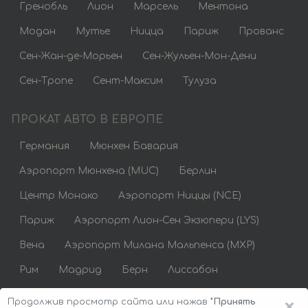
Гренобль
Лион
Марсель
Ментона
Модан
Мутье
Ницца
Париж
Прованс
Сен-Жан-де-Морьен
Сен-Жульен-Мон-Дени
Сен-Тропе
Сент-Максим
Тулуза
ПРОКАТ АВТО В ЕВРОПЕ
Германия
Мюнхен Бавария
Аэропорт Мюнхена (MUC)
Берлин
Центр Монако
Аэропорт Ниццы (NCE)
Париж
Аэропорт Лион-Сен Экзюпери (LYS)
Вена
Аэропорт Милана Мальпенса (MXP)
Рим
Мадрид
Берн
Лиссабон
Аренда авто недорого
×
Продолжив просмотр сайта или нажав
"Принять