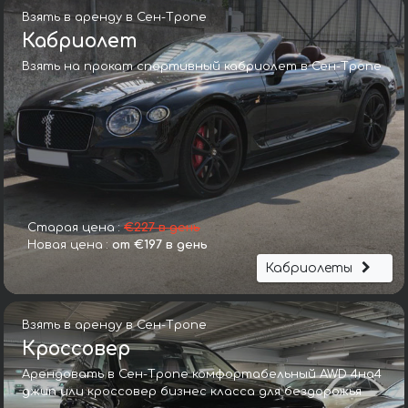
Взять в аренду в Сен-Тропе
Кабриолет
Взять на прокат спортивный кабриолет в Сен-Тропе
Старая цена :
€227 в день
Новая цена :
от €197 в день
Кабриолеты
Взять в аренду в Сен-Тропе
Кроссовер
Арендовать в Сен-Тропе комфортабельный AWD 4на4
джип или кроссовер бизнес класса для бездорожья