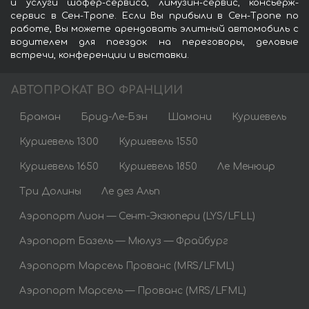
и услуги шофёр-сервиса, лимузин-сервис, консьерж-
сервис в Сен-Тропе. Если Вы прибыли в Сен-Тропе по
работе, Вы можете арендовать элитный автомобиль с
водителем для поездок на переговоры, деловые
встречи, конференции и выставки.
АВТОПРОКАТ ВО ФРАНЦИИ
Браман
Брид-Ле-Бэн
Шамони
Куршевель
Куршевель 1300
Куршевель 1550
Куршевель 1650
Куршевель 1850
Ле Менюир
Три Долины
Ле дез Альп
Аэропорт Лион — Сент-Экзюпери (LYS/LFLL)
Аэропорт Базель — Мюлуз — Фрайбург
Аэропорт Марсель Прованс (MRS/LFML)
Аэропорт Марсель — Прованс (MRS/LFML)