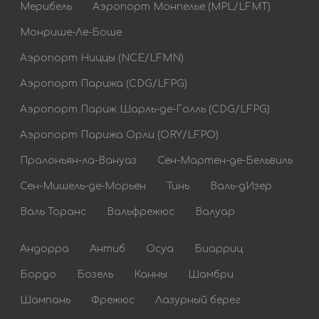
Мерибель
Аэропорт Монпелье (MPL/LFMT)
Монрише-Ле-Боше
Аэропорт Ниццы (NCE/LFMN)
Аэропорт Парижа (CDG/LFPG)
Аэропорт Париж Шарль-де-Голль (CDG/LFPG)
Аэропорт Парижа Орли (ORY/LFPO)
Пралоньян-ла-Вануаз
Сен-Мартен-де-Бельвиль
Сен-Мишель-де-Морьен
Тинь
Валь-дИзер
Валь Торанс
Вальфрежюс
Валуар
Андорра
Антиб
Осуа
Биарриц
Бордо
Бозель
Канны
Шамбри
Шампань
Фрежюс
Лазурный берег