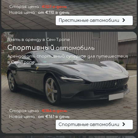
Старая цена :
€127 в день
Новая цена :
от €110 в день
Престижные автомобили
Взять в аренду в Сен-Тропе
Спортивный
автомобиль
Арендовать спортивный суперкар для путешествия
в Сен-Тропе
Старая цена :
€186 в день
Новая цена :
от €161 в день
Спортивные автомобили