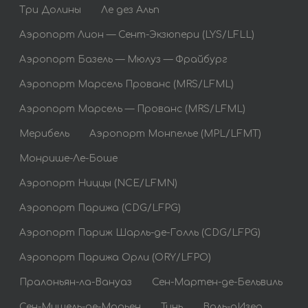
Три Долины
Ле дез Альп
Аэропорт Лион — Сент-Экзюпери (LYS/LFLL)
Аэропорт Базель — Мюлуз — Фрайбург
Аэропорт Марсель Прованс (MRS/LFML)
Аэропорт Марсель — Прованс (MRS/LFML)
Мерибель
Аэропорт Монпелье (MPL/LFMT)
Монрише-Ле-Боше
Аэропорт Ниццы (NCE/LFMN)
Аэропорт Парижа (CDG/LFPG)
Аэропорт Париж Шарль-де-Голль (CDG/LFPG)
Аэропорт Парижа Орли (ORY/LFPO)
Пралоньян-ла-Вануаз
Сен-Мартен-де-Бельвиль
Сен-Мишель-де-Морьен
Тинь
Валь-дИзер