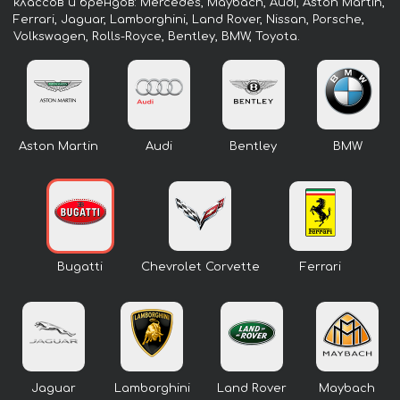
классов и брендов: Mercedes, Maybach, Audi, Aston Martin,
Ferrari, Jaguar, Lamborghini, Land Rover, Nissan, Porsche,
Volkswagen, Rolls-Royce, Bentley, BMW, Toyota.
Aston Martin
Audi
Bentley
BMW
Bugatti
Chevrolet Corvette
Ferrari
Jaguar
Lamborghini
Land Rover
Maybach