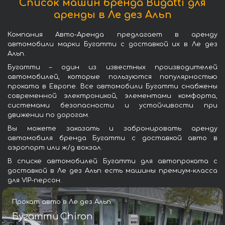
Список машин бренда Bugatti для
аренды в Ле дез Альп
Компания Авто-Аренда предлагает в аренду
автомобили марки Бугатти с доставкой их в Ле дез
Альп.
Бугатти – один из известных производителей
автомобилей, которые пользуются популярностью
проката в Европе. Все автомобили Бугатти снабжены
современной электроникой, элементами комфорта,
системами безопасности и устойчивости при
движении по дорогам.
Вы можете заказать и забронировать аренду
автомобиля бренда Бугатти с доставкой авто в
аэропорт или ж/д вокзал.
В списке автомобилей Бугатти для автопроката с
доставкой в Ле дез Альп есть машины премиум-класса
для VIP-персон.
Прокат авто в Ле дез Альп
Бугатти Chiron