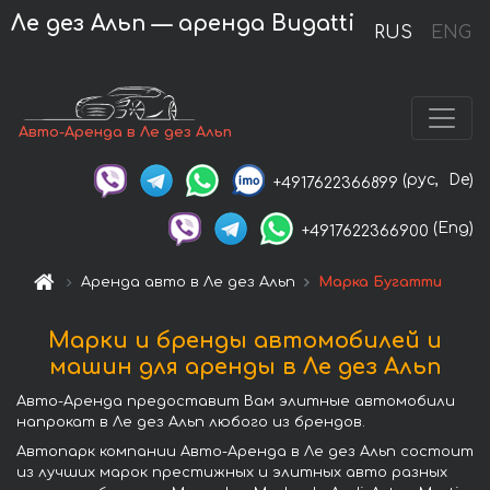
Ле дез Альп — аренда Bugatti
RUS
ENG
Авто-Аренда в Ле дез Альп
(рус,
De)
+4917622366899
(Eng)
+4917622366900
Аренда авто в Ле дез Альп
Марка Бугатти
Марки и бренды автомобилей и
машин для аренды в Ле дез Альп
Авто-Аренда предоставит Вам элитные автомобили
напрокат в Ле дез Альп любого из брендов.
Автопарк компании Авто-Аренда в Ле дез Альп состоит
из лучших марок престижных и элитных авто разных