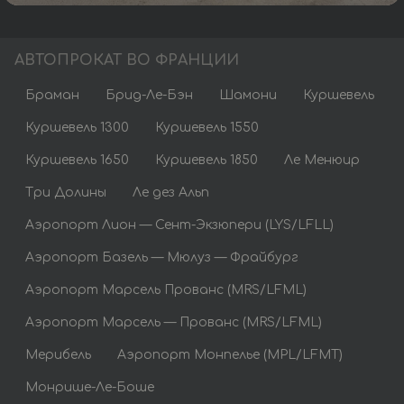
АВТОПРОКАТ ВО ФРАНЦИИ
Браман
Брид-Ле-Бэн
Шамони
Куршевель
Куршевель 1300
Куршевель 1550
Куршевель 1650
Куршевель 1850
Ле Менюир
Три Долины
Ле дез Альп
Аэропорт Лион — Сент-Экзюпери (LYS/LFLL)
Аэропорт Базель — Мюлуз — Фрайбург
Аэропорт Марсель Прованс (MRS/LFML)
Аэропорт Марсель — Прованс (MRS/LFML)
Мерибель
Аэропорт Монпелье (MPL/LFMT)
Монрише-Ле-Боше