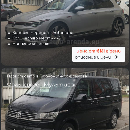
Коробка передач – Automatic
Количество мест – 4-5
Навигация – есть
цена от €161 в день
описание и цены
Прокат авто в Пралоньян-ла-Вануазе
Фольксваген Мультиван