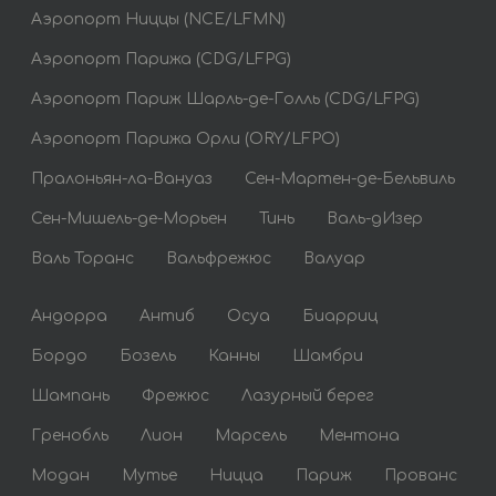
Аэропорт Ниццы (NCE/LFMN)
Аэропорт Парижа (CDG/LFPG)
Аэропорт Париж Шарль-де-Голль (CDG/LFPG)
Аэропорт Парижа Орли (ORY/LFPO)
Пралоньян-ла-Вануаз
Сен-Мартен-де-Бельвиль
Сен-Мишель-де-Морьен
Тинь
Валь-дИзер
Валь Торанс
Вальфрежюс
Валуар
Андорра
Антиб
Осуа
Биарриц
Бордо
Бозель
Канны
Шамбри
Шампань
Фрежюс
Лазурный берег
Гренобль
Лион
Марсель
Ментона
Модан
Мутье
Ницца
Париж
Прованс