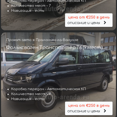
Коробка передач – Автоматическая КП
Количество мест – 7
Навигация – есть
цена от €250 в день
описание и цены
Прокат авто в Пралоньян-ла-Вануазе
Фольксваген Транспортёр T6 (9 мест)
Коробка передач – Автоматическая КП
Количество мест – 9
Навигация – есть
цена от €250 в день
описание и цены