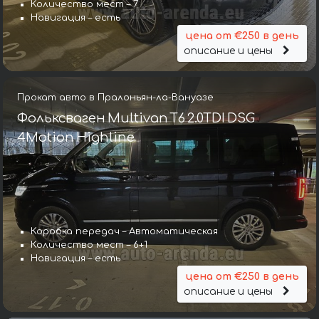
Количество мест – 7
Навигация – есть
цена от €250 в день
описание и цены
Прокат авто в Пралоньян-ла-Вануазе
Фольксваген Multivan T6 2.0TDI DSG
4Motion Highline
Коробка передач – Автоматическая
Количество мест – 6+1
Навигация – есть
цена от €250 в день
описание и цены