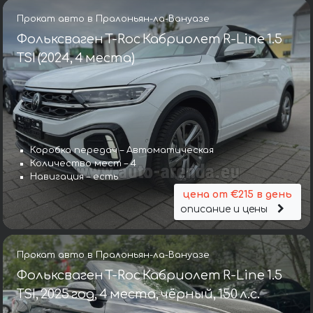
Прокат авто в Пралоньян-ла-Вануазе
Фольксваген T-Roc Кабриолет R-Line 1.5
TSI (2024, 4 места)
Коробка передач – Автоматическая
Количество мест – 4
Навигация – есть
цена от €215 в день
описание и цены
Прокат авто в Пралоньян-ла-Вануазе
Фольксваген T-Roc Кабриолет R-Line 1.5
TSI, 2025 год, 4 места, чёрный, 150 л.с.