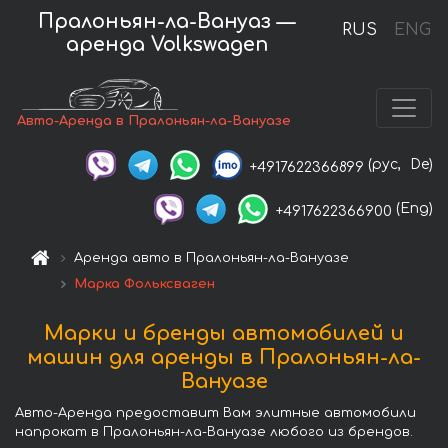
Пралоньян-ла-Вануаз —
RUS
ENG
аренда Volkswagen
Авто-Аренда в Пралоньян-ла-Вануазе
(рус,
De)
+4917622366899
(Eng)
+4917622366900
Аренда авто в Пралоньян-ла-Вануазе
Марка Фольксваген
Марки и бренды автомобилей и
машин для аренды в Пралоньян-ла-
Вануазе
Авто-Аренда предоставит Вам элитные автомобили
напрокат в Пралоньян-ла-Вануазе любого из брендов.