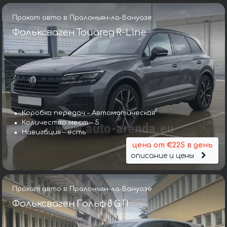
Прокат авто в Пралоньян-ла-Вануазе
Фольксваген Touareg R-Line
Коробка передач – Автоматическая
Количество мест – 5
Навигация – есть
цена от €225 в день
описание и цены
Прокат авто в Пралоньян-ла-Вануазе
Фольксваген Гольф 8 GTI