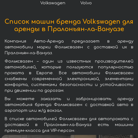
Volkswagen
Volvo
Список машин бренда Volkswagen для
аренды в Пралоньян-ла-Вануазе
Компания Авто-Аренда предлагает в аренду
автомобили марки Фольксваген с доставкой их в
Пралоньян-ла-Вануаз.
Фольксваген – один из известных производителей
автомобилей, которые пользуются популярностью
проката в Европе. Все автомобили Фольксваген
снабжены современной электроникой, элементами
комфорта, системами безопасности и устойчивости
при движении по дорогам.
Вы можете заказать и забронировать аренду
автомобиля бренда Фольксваген с доставкой авто в
аэропорт или ж/д вокзал.
В списке автомобилей Фольксваген для автопроката с
доставкой в Пралоньян-ла-Вануаз есть машины
премиум-класса для VIP-персон.