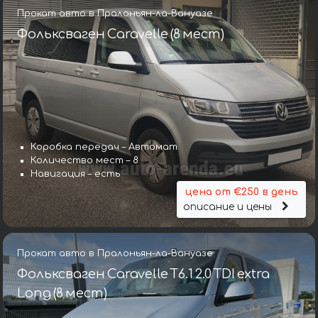
Прокат авто в Пралоньян-ла-Вануазе
Фольксваген Caravelle (8 мест)
Коробка передач – Автомат
Количество мест – 8
Навигация – есть
цена от €250 в день
описание и цены
Прокат авто в Пралоньян-ла-Вануазе
Фольксваген Caravelle T6.1 2.0 TDI extra
Long (8 мест)