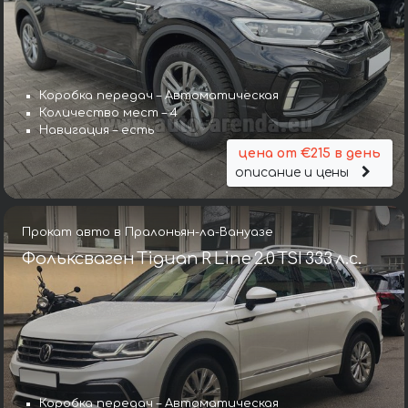
Коробка передач – Автоматическая
Количество мест – 4
Навигация – есть
цена от €215 в день
описание и цены
Прокат авто в Пралоньян-ла-Вануазе
Фольксваген Tiguan R Line 2.0 TSI 333 л.с.
Коробка передач – Автоматическая