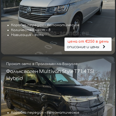
Коробка передач – Автоматическая
Количество мест – 8
Навигация – есть
цена от €250 в день
описание и цены
Прокат авто в Пралоньян-ла-Вануазе
Фольксваген Multivan Style T7 1.4 TSI
Hybrid
Коробка передач – Автоматическая