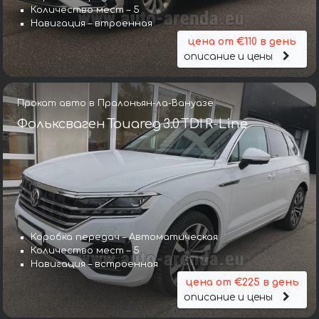
Количество мест – 5
Навигация – втроенная
цена от €110 в день
описание и цены
Прокат авто в Пралоньян-ла-Вануазе
Фольксваген Touareg 3.0 TDI R-Line
Коробка передач – Автоматическая
Количество мест – 5
Навигация – встроенная
цена от €225 в день
описание и цены