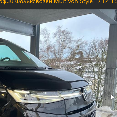
ии Фольксваген Multivan Style T7 1.4 TS