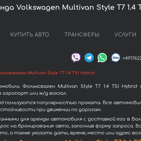
а Volkswagen Multivan Style T7 1.4 T
КУПИТЬ АВТО
ТРАНСФЕРЫ
УСЛУГИ
+491762
ольксваген Multivan Style T7 1.4 TSI Hybrid
биль Фольксваген Multivan Style T7 1.4 TSI Hybri
 аэропорт или ж/д вокзал.
Hybrid пользуются популярностью проката. Все автомоб
стойчивости при движении по дорогам.
анными для аренды автомобиля с доставкой его в Валь
запрос на бронирование авто, заполнив форму запроса.
то, а также указать даты, время, место или адрес во