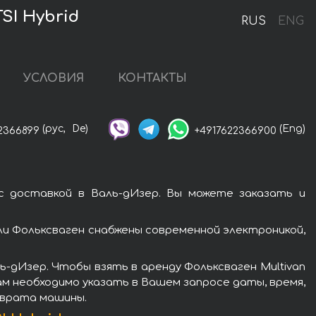
SI Hybrid
RUS
ENG
УСЛОВИЯ
КОНТАКТЫ
(рус,
De)
(Eng)
2366899
+4917622366900
d с доставкой в Валь-дИзер. Вы можете заказать и
или Фольксваген снабжены современной электроникой,
-дИзер. Чтобы взять в аренду Фольксваген Multivan
 Вам необходимо указать в Вашем запросе даты, время,
зврата машины.