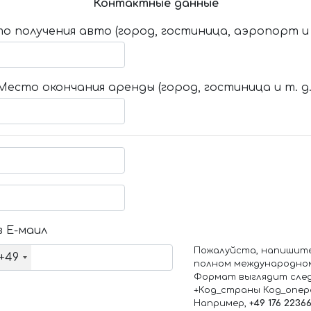
Контактные данные
о получения авто (город, гостиница, аэропорт и т
Место окончания аренды (город, гостиница и т. д.
 Е-маил
Пожалуйста, напишит
+49
полном международно
Формат выглядит сле
+Код_страны Код_опе
Например,
+49 176 2236