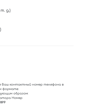
. д.)
)
е Ваш контактный номер телефона в
м формате.
дующим образом:
ратора Номер
6899