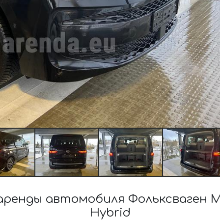
енды автомобиля Фольксваген Multi
Hybrid