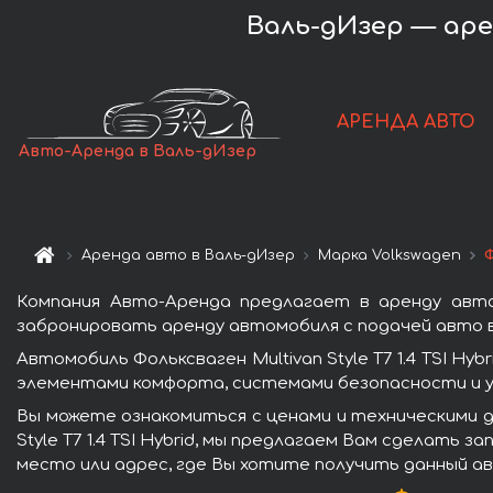
Валь-дИзер — аренд
АРЕНДА АВТО
Авто-Аренда в Валь-дИзер
Аренда авто в Валь-дИзер
Марка Volkswagen
Ф
Компания Авто-Аренда предлагает в аренду автомо
забронировать аренду автомобиля с подачей авто в
Автомобиль Фольксваген Multivan Style T7 1.4 TSI 
элементами комфорта, системами безопасности и у
Вы можете ознакомиться с ценами и техническими д
Style T7 1.4 TSI Hybrid, мы предлагаем Вам сделать 
место или адрес, где Вы хотите получить данный ав