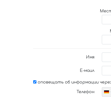
Мест
Имя
Е-маил
оповещать об информации через
Телефон