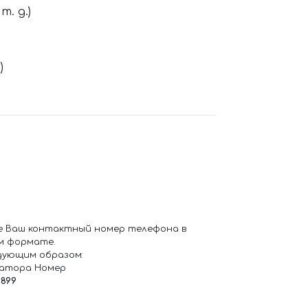
. д.)
)
е Ваш контактный номер телефона в
м формате.
дующим образом:
ратора Номер
6899