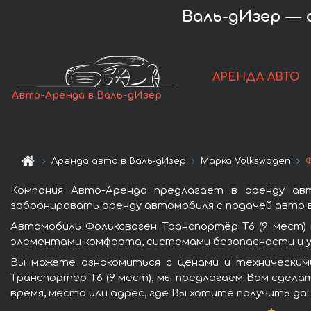
Валь-дИзер — а
АРЕНДА АВТО
Авто-Аренда в Валь-дИзер
Аренда авто в Валь-дИзер
Марка Volkswagen
Ф
Компания Авто-Аренда предлагает в аренду авт
забронировать аренду автомобиля с подачей авто в
Автомобиль Фольксваген Транспортёр T6 (9 мест)
элементами комфорта, системами безопасности и у
Вы можете ознакомиться с ценами и техническим
Транспортёр T6 (9 мест), мы предлагаем Вам сдела
время, место или адрес, где Вы хотите получить да