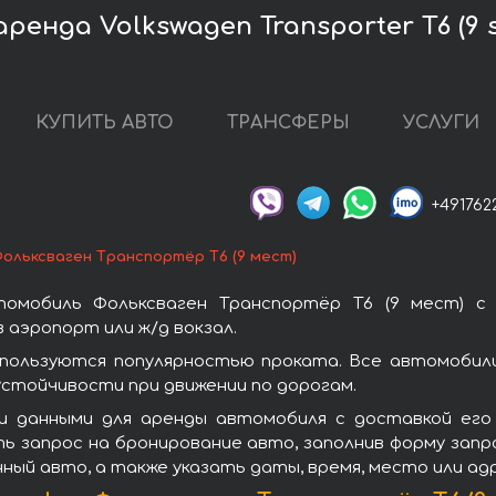
ренда Volkswagen Transporter T6 (9 s
КУПИТЬ АВТО
ТРАНСФЕРЫ
УСЛУГИ
+491762
ольксваген Транспортёр T6 (9 мест)
омобиль Фольксваген Транспортёр T6 (9 мест) с
 аэропорт или ж/д вокзал.
 пользуются популярностью проката. Все автомобили
стойчивости при движении по дорогам.
и данными для аренды автомобиля с доставкой его 
ть запрос на бронирование авто, заполнив форму запр
нный авто, а также указать даты, время, место или а