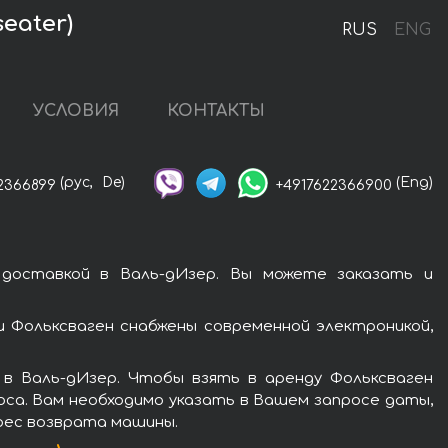
eater)
RUS
ENG
УСЛОВИЯ
КОНТАКТЫ
(рус,
De)
(Eng)
2366899
+4917622366900
 доставкой в Валь-дИзер. Вы можете заказать и
 Фольксваген снабжены современной электроникой,
в Валь-дИзер. Чтобы взять в аренду Фольксваген
оса. Вам необходимо указать в Вашем запросе даты,
дрес возврата машины.