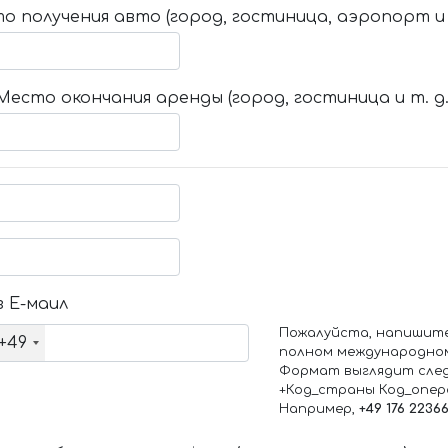
о получения авто (город, гостиница, аэропорт и т
Место окончания аренды (город, гостиница и т. д.
 Е-маил
Пожалуйста, напишит
+49
полном международно
Формат выглядит сле
+Код_страны Код_опе
Например,
+49 176 2236