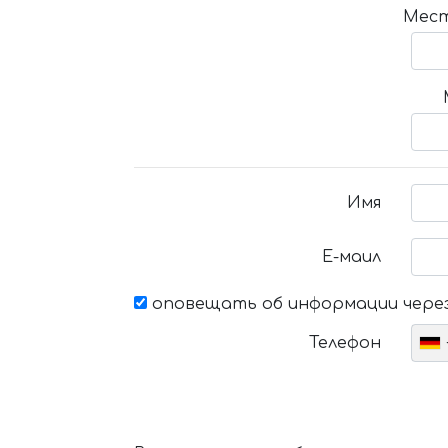
Мест
Имя
Е-маил
оповещать об информации через
Телефон