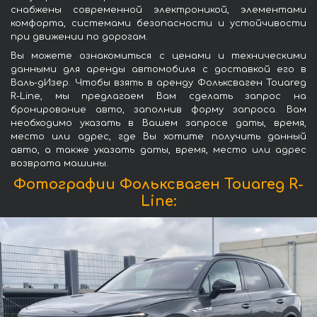
снабжены современной электроникой, элементами
комфорта, системами безопасности и устойчивости
при движении по дорогам.
Вы можете ознакомиться с ценами и техническими
данными для аренды автомобиля с доставкой его в
Валь-дИзер. Чтобы взять в аренду Фольксваген Touareg
R-Line, мы предлагаем Вам сделать запрос на
бронирование авто, заполнив форму запроса. Вам
необходимо указать в Вашем запросе даты, время,
место или адрес, где Вы хотите получить данный
авто, а также указать даты, время, место или адрес
возврата машины.
Фотографии Фольксваген Touareg R-
Line: