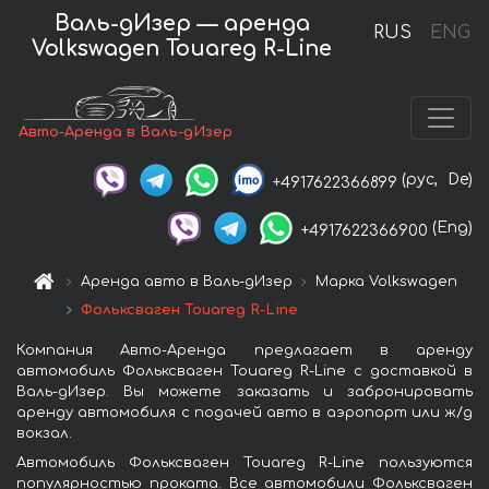
Валь-дИзер — аренда
RUS
ENG
Volkswagen Touareg R-Line
Авто-Аренда в Валь-дИзер
(рус,
De)
+4917622366899
(Eng)
+4917622366900
Аренда авто в Валь-дИзер
Марка Volkswagen
Фольксваген Touareg R-Line
Компания Авто-Аренда предлагает в аренду
автомобиль Фольксваген Touareg R-Line с доставкой в
Валь-дИзер. Вы можете заказать и забронировать
аренду автомобиля с подачей авто в аэропорт или ж/д
вокзал.
Автомобиль Фольксваген Touareg R-Line пользуются
популярностью проката. Все автомобили Фольксваген