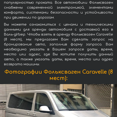
популярностью проката. Все автомобили Фольксваген
снабжены современной электроникой, элементами
комфорта, системами безопасности и устойчивости
при движении по дорогам.
Вы можете ознакомиться с ценами и техническими
данными для аренды автомобиля с доставкой его в
Валь-дИзер. Чтобы взять в аренду Фольксваген Caravelle
(8 мест), мы предлагаем Вам сделать запрос на
бронирование авто, заполнив форму запроса. Вам
необходимо указать в Вашем запросе даты, время,
место или адрес, где Вы хотите получить данный
авто, а также указать даты, время, место или адрес
возврата машины.
Фотографии Фольксваген Caravelle (8
мест):