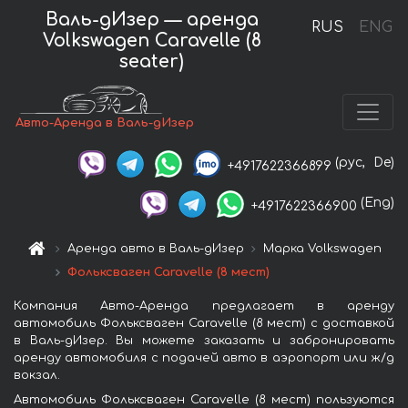
Валь-дИзер — аренда
RUS
ENG
Volkswagen Caravelle (8
seater)
Авто-Аренда в Валь-дИзер
(рус,
De)
+4917622366899
(Eng)
+4917622366900
Аренда авто в Валь-дИзер
Марка Volkswagen
Фольксваген Caravelle (8 мест)
Компания Авто-Аренда предлагает в аренду
автомобиль Фольксваген Caravelle (8 мест) с доставкой
в Валь-дИзер. Вы можете заказать и забронировать
аренду автомобиля с подачей авто в аэропорт или ж/д
вокзал.
Автомобиль Фольксваген Caravelle (8 мест) пользуются