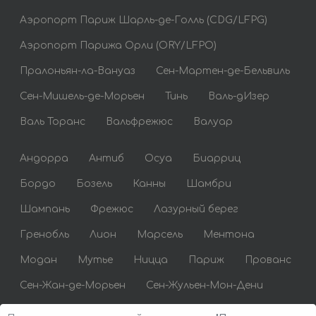
Аэропорт Париж Шарль-де-Голль (CDG/LFPG)
Аэропорт Парижа Орли (ORY/LFPO)
Пралоньян-ла-Вануаз
Сен-Мартен-де-Бельвиль
Сен-Мишель-де-Морьен
Тинь
Валь-дИзер
Валь Торанс
Вальфрежюс
Валуар
Андорра
Антиб
Осуа
Биарриц
Бордо
Бозель
Канны
Шамбри
Шампань
Фрежюс
Лазурный берег
Гренобль
Лион
Марсель
Ментона
Модан
Мутье
Ницца
Париж
Прованс
Сен-Жан-де-Морьен
Сен-Жульен-Мон-Дени
Сен-Тропе
Сент-Максим
Тулуза