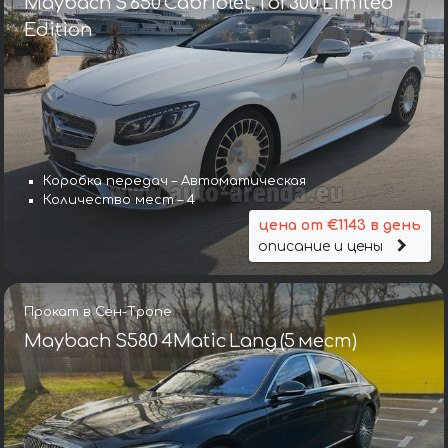
Maybach S 650 Cabriolet, 1 of 300 Limited
Edition
Коробка передач – Автоматическая
Количество мест – 4
цена от €1143 в день
описание и цены
Прокат в Сен-Тропе
Maybach S580 4Matic Lang (5 мест)