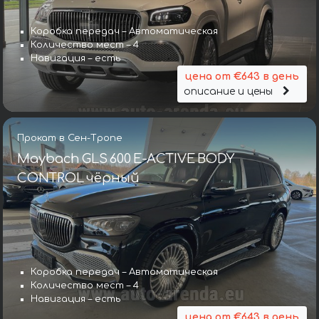
Коробка передач – Автоматическая
Количество мест – 4
Навигация – есть
цена от €643 в день
описание и цены
Прокат в Сен-Тропе
Maybach GLS 600 E-ACTIVE BODY
CONTROL чёрный
Коробка передач – Автоматическая
Количество мест – 4
Навигация – есть
цена от €643 в день