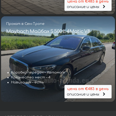
цена от €483 в день
описание и цены
Прокат в Сен-Тропе
Maybach Майбах S 500 L 4Matic V8
Коробка передач – Автомат
Количество мест – 4
Навигация – есть
цена от €483 в день
описание и цены