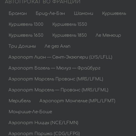
АВТОПРОКАТ ВО ФРАНЦИИ
Браман
Брид-Ле-Бэн
Шамони
Куршевель
Куршевель 1300
Куршевель 1550
Куршевель 1650
Куршевель 1850
Ле Менюир
Три Долины
Ле дез Альп
Аэропорт Лион — Сент-Экзюпери (LYS/LFLL)
Аэропорт Базель — Мюлуз — Фрайбург
Аэропорт Марсель Прованс (MRS/LFML)
Аэропорт Марсель — Прованс (MRS/LFML)
Мерибель
Аэропорт Монпелье (MPL/LFMT)
Монрише-Ле-Боше
Аэропорт Ниццы (NCE/LFMN)
Аэропорт Парижа (CDG/LFPG)