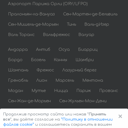
Аэропорт Парижа Орли (ORY/LFPO)
Пралоньян-ла-Вануаз
Сен-Мартен-де-Бельвиль
Сен-Мишель-де-Морьен
Тинь
Валь-дИзер
Валь Торанс
Вальфрежюс
Валуар
Андорра
Антиб
Осуа
Биарриц
Бордо
Бозель
Канны
Шамбри
Шампань
Фрежюс
Лазурный берег
Гренобль
Лион
Марсель
Ментона
Модан
Мутье
Ницца
Париж
Прованс
Сен-Жан-де-Морьен
Сен-Жульен-Мон-Дени
Сен-Тропе
Сент-Максим
Тулуза
×
Продолжив просмотр сайта или нажав
"Принять
все"
, вы даёте согласие на
”Политику в отношении
файлов cookie”
и соглашаетесь сохранить в вашем