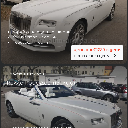
Коробка передач – Автомат
Количество мест – 4
Навигация – есть
цена от €1250 в день
описание и цены
Прокат в Шамбри
Роллс-Ройс Давн (белый)