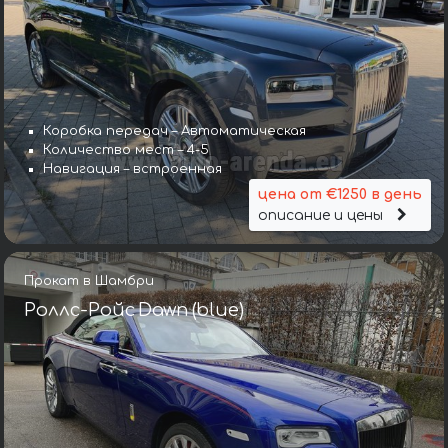
Коробка передач – Автоматическая
Количество мест – 4-5
Навигация – встроенная
цена от €1250 в день
описание и цены
Прокат в Шамбри
Роллс-Ройс Dawn (blue)