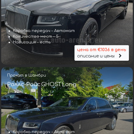
Коробка передач – Автомат
Количество мест – 5
Навигация – есть
цена от €1036 в день
описание и цены
Прокат в Шамбри
Роллс-Ройс GHOST Long
Коробка передач – Автомат