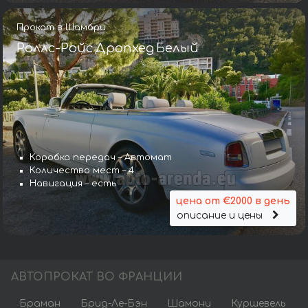
Прокат в Шамбри
Роллс-Ройс Дропхед Белый
Коробка передач – Автомат
Количество мест – 4
Навигация – есть
цена от €2000 в день
описание и цены
АВТОПРОКАТ ВО ФРАНЦИИ
Браман
Брид-Ле-Бэн
Шамони
Куршевель