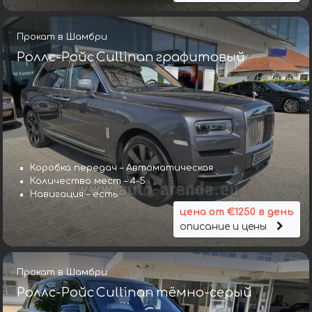
Прокат в Шамбри
Роллс-Ройс Cullinan графитовый
Коробка передач – Автоматическая
Количество мест – 4-5
Навигация – есть
цена от €1250 в день
описание и цены
Прокат в Шамбри
Роллс-Ройс Cullinan тёмно-серый