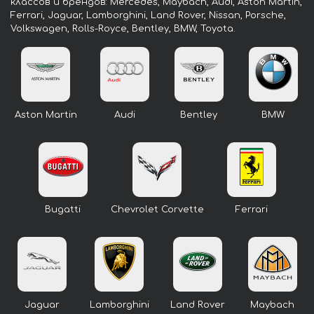
классов и брендов: Mercedes, Maybach, Audi, Aston Martin,
Ferrari, Jaguar, Lamborghini, Land Rover, Nissan, Porsche,
Volkswagen, Rolls-Royce, Bentley, BMW, Toyota.
Aston Martin
Audi
Bentley
BMW
Bugatti
Chevrolet Corvette
Ferrari
Jaguar
Lamborghini
Land Rover
Maybach