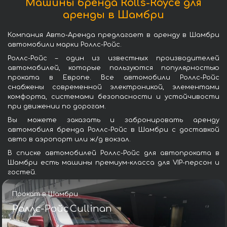
Машины бренда Rolls-Royce для
аренды в Шамбри
Компания Авто-Аренда предлагает в аренду в Шамбри
автомобили марки Роллс-Ройс.
Роллс-Ройс – один из известных производителей
автомобилей, которые пользуются популярностью
проката в Европе. Все автомобили Роллс-Ройс
снабжены современной электроникой, элементами
комфорта, системами безопасности и устойчивости
при движении по дорогам.
Вы можете заказать и забронировать аренду
автомобиля бренда Роллс-Ройс в Шамбри с доставкой
авто в аэропорт или ж/д вокзал.
В списке автомобилей Роллс-Ройс для автопроката в
Шамбри есть машины премиум-класса для VIP-персон и
гостей.
Прокат в Шамбри
Роллс-Ройс Cullinan