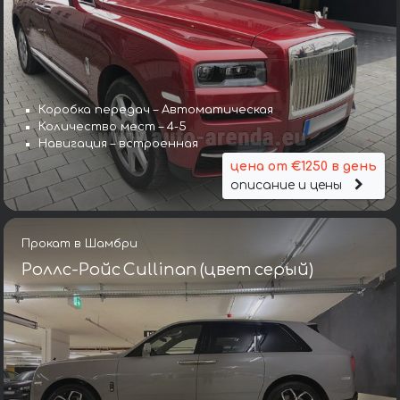
Коробка передач – Автоматическая
Количество мест – 4-5
Навигация – встроенная
цена от €1250 в день
описание и цены
Прокат в Шамбри
Роллс-Ройс Cullinan (цвет серый)