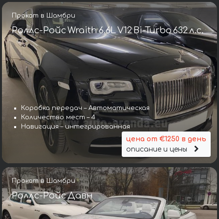
Прокат в Шамбри
Роллс-Ройс Wraith 6.6L V12 Bi-Turbo 632 л.с.
Коробка передач – Автоматическая
Количество мест – 4
Навигация – интегрированная
цена от €1250 в день
описание и цены
Прокат в Шамбри
Роллс-Ройс Давн