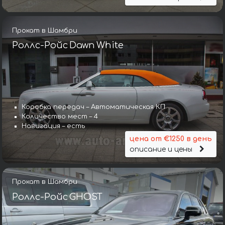
Прокат в Шамбри
Роллс-Ройс Dawn White
Коробка передач – Автоматическая КП
Количество мест – 4
Навигация – есть
цена от €1250 в день
описание и цены
Прокат в Шамбри
Роллс-Ройс GHOST