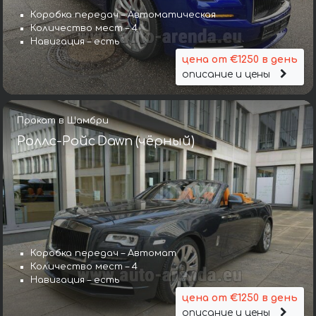
Коробка передач – Автоматическая
Количество мест – 4
Навигация – есть
цена от €1250 в день
описание и цены
Прокат в Шамбри
Роллс-Ройс Dawn (чёрный)
Коробка передач – Автомат
Количество мест – 4
Навигация – есть
цена от €1250 в день
описание и цены