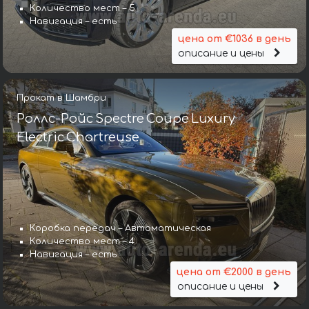
Количество мест – 5
Навигация – есть
цена от €1036 в день
описание и цены
Прокат в Шамбри
Роллс-Ройс Spectre Coupe Luxury
Electric Chartreuse
Коробка передач – Автоматическая
Количество мест – 4
Навигация – есть
цена от €2000 в день
описание и цены