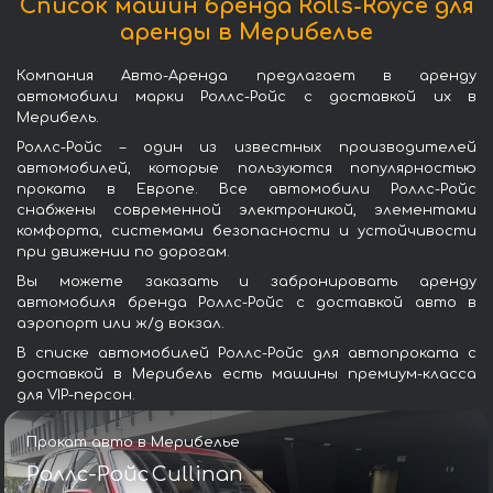
Список машин бренда Rolls-Royce для
аренды в Мерибелье
Компания Авто-Аренда предлагает в аренду
автомобили марки Роллс-Ройс с доставкой их в
Мерибель.
Роллс-Ройс – один из известных производителей
автомобилей, которые пользуются популярностью
проката в Европе. Все автомобили Роллс-Ройс
снабжены современной электроникой, элементами
комфорта, системами безопасности и устойчивости
при движении по дорогам.
Вы можете заказать и забронировать аренду
автомобиля бренда Роллс-Ройс с доставкой авто в
аэропорт или ж/д вокзал.
В списке автомобилей Роллс-Ройс для автопроката с
доставкой в Мерибель есть машины премиум-класса
для VIP-персон.
Прокат авто в Мерибелье
Роллс-Ройс Cullinan