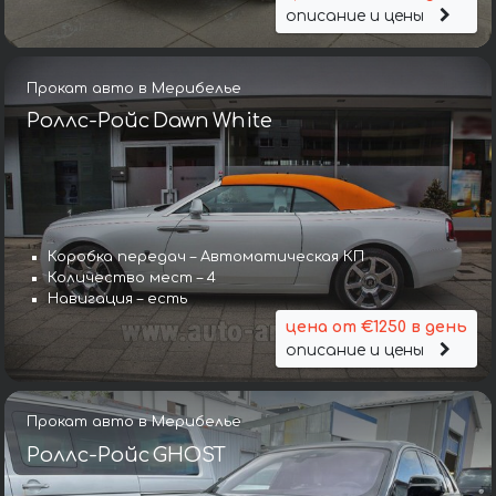
описание и цены
Прокат авто в Мерибелье
Роллс-Ройс Dawn White
Коробка передач – Автоматическая КП
Количество мест – 4
Навигация – есть
цена от €1250 в день
описание и цены
Прокат авто в Мерибелье
Роллс-Ройс GHOST