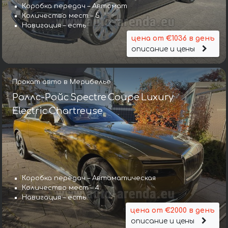
Коробка передач – Автомат
Количество мест – 5
Навигация – есть
цена от €1036 в день
описание и цены
Прокат авто в Мерибелье
Роллс-Ройс Spectre Coupe Luxury
Electric Chartreuse
Коробка передач – Автоматическая
Количество мест – 4
Навигация – есть
цена от €2000 в день
описание и цены