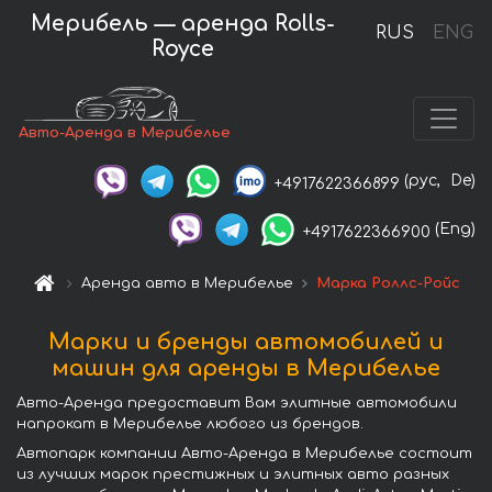
Мерибель — аренда Rolls-
RUS
ENG
Royce
Авто-Аренда в Мерибелье
(рус,
De)
+4917622366899
(Eng)
+4917622366900
Аренда авто в Мерибелье
Марка Роллс-Ройс
Марки и бренды автомобилей и
машин для аренды в Мерибелье
Авто-Аренда предоставит Вам элитные автомобили
напрокат в Мерибелье любого из брендов.
Автопарк компании Авто-Аренда в Мерибелье состоит
из лучших марок престижных и элитных авто разных