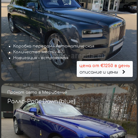
Коробка передач – Автоматическая
Количество мест – 4-5
Навигация – встроенная
цена от €1250 в день
описание и цены
Прокат авто в Мерибелье
Роллс-Ройс Dawn (blue)