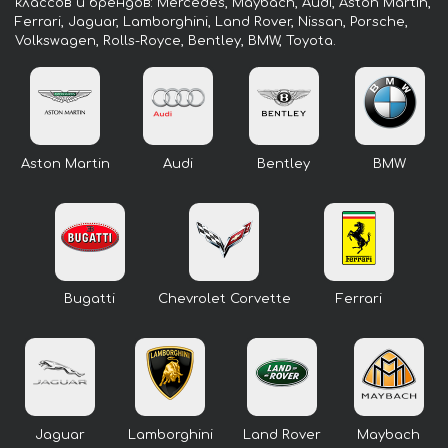
классов и брендов: Mercedes, Maybach, Audi, Aston Martin,
Ferrari, Jaguar, Lamborghini, Land Rover, Nissan, Porsche,
Volkswagen, Rolls-Royce, Bentley, BMW, Toyota.
Aston Martin
Audi
Bentley
BMW
Bugatti
Chevrolet Corvette
Ferrari
Jaguar
Lamborghini
Land Rover
Maybach