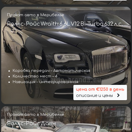
Прокат авто в Мерибелье
Роллс-Ройс Wraith 6.6L V12 Bi-Turbo 632 л.с.
Коробка передач – Автоматическая
Количество мест – 4
Навигация – интегрированная
цена от €1250 в день
описание и цены
Прокат авто в Мерибелье
Роллс-Ройс Давн