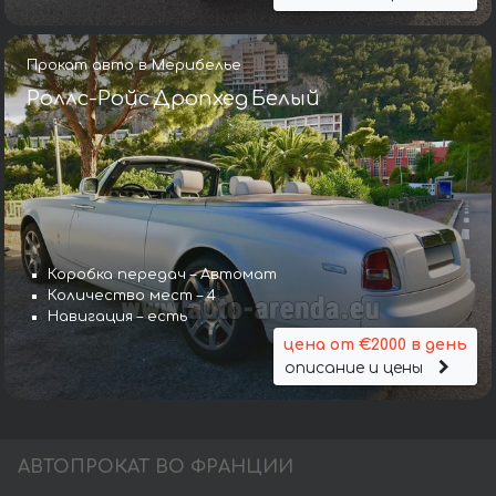
Прокат авто в Мерибелье
Роллс-Ройс Дропхед Белый
Коробка передач – Автомат
Количество мест – 4
Навигация – есть
цена от €2000 в день
описание и цены
АВТОПРОКАТ ВО ФРАНЦИИ