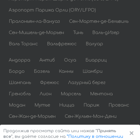
Аэропорт Парижа Орли (ORY/LFPO)
Пралоньян-ла-Вануаз
Сен-Мартен-де-Бельвиль
Сен-Мишель-де-Морьен
Тинь
Валь-дИзер
Валь Торанс
Вальфрежюс
Валуар
Андорра
Антиб
Осуа
Биарриц
Бордо
Бозель
Канны
Шамбри
Шампань
Фрежюс
Лазурный берег
Гренобль
Лион
Марсель
Ментона
Модан
Мутье
Ницца
Париж
Прованс
Сен-Жан-де-Морьен
Сен-Жульен-Мон-Дени
Сен-Тропе
Сент-Максим
Тулуза
×
Продолжив просмотр сайта или нажав
"Принять
все"
, вы даёте согласие на
”Политику в отношении