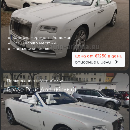
Коробка передач – Автомат
Количество мест – 4
Навигация – есть
цена от €1250 в день
описание и цены
Прокат авто в Мерибелье
Роллс-Ройс Давн (белый)