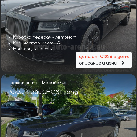
Коробка передач – Автомат
Количество мест – 5
Навигация – есть
цена от €1036 в день
описание и цены
Прокат авто в Мерибелье
Роллс-Ройс GHOST Long