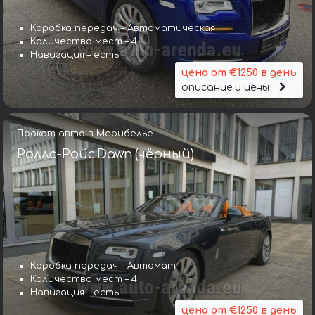
Коробка передач – Автоматическая
Количество мест – 4
Навигация – есть
цена от €1250 в день
описание и цены
Прокат авто в Мерибелье
Роллс-Ройс Dawn (чёрный)
Коробка передач – Автомат
Количество мест – 4
Навигация – есть
цена от €1250 в день