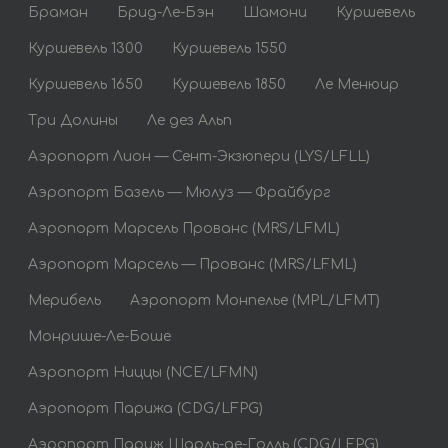
Браман
Брид-Ле-Бэн
Шамони
Куршевель
Куршевель 1300
Куршевель 1550
Куршевель 1650
Куршевель 1850
Ле Менюир
Три Долины
Ле дез Альп
Аэропорт Лион — Сент-Экзюпери (LYS/LFLL)
Аэропорт Базель — Мюлуз — Фрайбург
Аэропорт Марсель Прованс (MRS/LFML)
Аэропорт Марсель — Прованс (MRS/LFML)
Мерибель
Аэропорт Монпелье (MPL/LFMT)
Монрише-Ле-Боше
Аэропорт Ниццы (NCE/LFMN)
Аэропорт Парижа (CDG/LFPG)
Аэропорт Париж Шарль-де-Голль (CDG/LFPG)