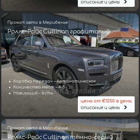
описание и цены
Прокат авто в Мерибелье
Роллс-Ройс Cullinan графитовый
Коробка передач – Автоматическая
Количество мест – 4-5
Навигация – есть
цена от €1250 в день
описание и цены
Прокат авто в Мерибелье
Роллс-Ройс Cullinan тёмно-серый