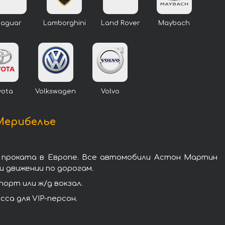
Jaguar
Lamborghini
Land Rover
Maybach
yota
Volkswagen
Volvo
 Мерибелье
 проката в Европе. Все автомобили Астон Мартин
 движении по дорогам.
орт или ж/д вокзал.
са для VIP-персон.