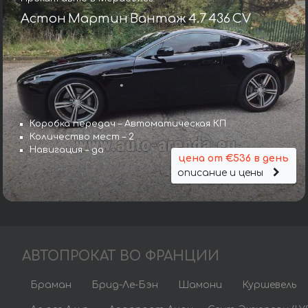
Астон Мартин Вантаж 4.7 436 CV
Коробка передач – Автоматическая КП
Количество мест – 2
Навигация – да
цена от €536 в день
описание и цены
АВТОПРОКАТ ВО ФРАНЦИИ
Браман
Брид-Ле-Бэн
Шамони
Куршевель