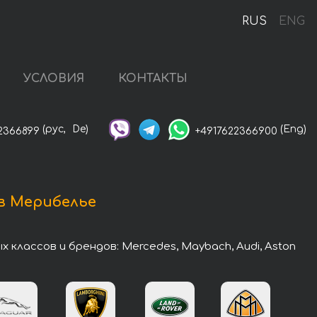
RUS
ENG
УСЛОВИЯ
КОНТАКТЫ
(рус,
De)
(Eng)
2366899
+4917622366900
в Мерибелье
лассов и брендов: Mercedes, Maybach, Audi, Aston