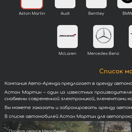
Aston Martin
Audi
Bentley
BM
McLaren
Mercedes-Benz
Список ма
Компания Авто-Аренда предлагает в аренду автомо
Астон Мартин – один из известных производител
снабжены современной электроникой, элементами к
Вы можете заказать и забронировать аренду автомо
В списке автомобилей Астон Мартин для автопрокат
Прокат авто в Мерибелье