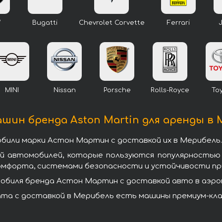
W
Bugatti
Chevrolet Corvette
Ferrari
MINI
Nissan
Porsche
Rolls-Royce
To
шин бренда Aston Martin для аренды в
били марки Астон Мартин с доставкой их в Мерибель.
ей автомобилей, которые пользуются популярностью
омфорта, системами безопасности и устойчивости при
биля бренда Астон Мартин с доставкой авто в аэроп
а с доставкой в Мерибель есть машины премиум-клас