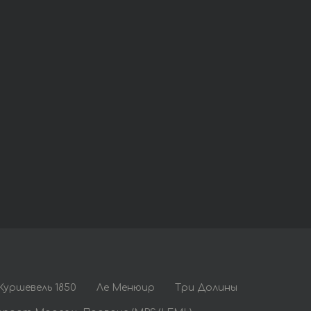
Куршевель 1850
Ле Менюир
Три Долины