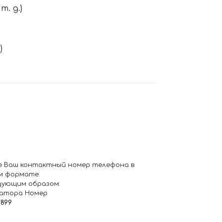
. д.)
)
е Ваш контактный номер телефона в
м формате.
дующим образом:
ратора Номер
6899