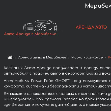
Мерибел
АРЕНДА АВТО
Авто-Аренда в Мерибелье
Аренда авто в Мерибелье
Марка Rolls-Royce
Р
Компания Авто-Аренда предлагает в аренду авто
автомобиля с подачей авто в аэропорт или ж/д вокз
Автомобиль Роллс-Ройс GHOST Long пользуются п
комфорта, системами безопасности и устойчивости 
Вы можете ознакомиться с ценами и техническими д
мы предлагаем Вам сделать запрос на бронирование
где Вы хотите получить данный авто, а также указ