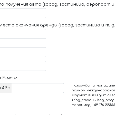
о получения авто (город, гостиница, аэропорт и т
Место окончания аренды (город, гостиница и т. д.
 Е-маил
Пожалуйста, напишит
+49
полном международно
Формат выглядит сле
+Код_страны Код_опе
Например,
+49 176 2236