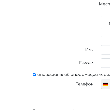
Мест
Имя
Е-маил
оповещать об информации через
Телефон