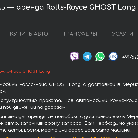
ь — аренда Rolls-Royce GHOST Long
КУПИТЬ АВТО
ТРАНСФЕРЫ
УСЛУГИ
+491762
оллс-Ройс GHOST Long
мобиль Роллс-Ройс GHOST Long с доставкой в Мериб
ал.
опулярностью проката. Все автомобили Роллс-Ройс
при движении по дорогам.
анными для аренды автомобиля с доставкой его в Мери
 авто, заполнив форму запроса. Вам необходимо указ
ать даты, время, место или адрес возврата машины.