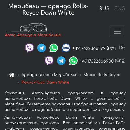
Мерибель — аренда Rolls-
RUS
ENG
Royce Dawn White
Авто-Аренда в Мерибелье
(рус,
De)
+4917622366899
(Eng)
+4917622366900
Аренда авто в Мерибелье
Марка Rolls-Royce
Роллс-Ройс Dawn White
Компания Авто-Аренда предлагает в аренду
автомобиль Роллс-Ройс Dawn White с доставкой в
Мерибель. Вы можете заказать и забронировать аренду
автомобиля с подачей авто в аэропорт или ж/д вокзал.
Автомобиль Роллс-Ройс Dawn White пользуются
популярностью проката. Все автомобили Роллс-Ройс
снабжены современной электроникой, элементами