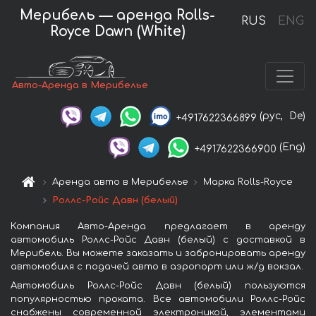
Мерибель — аренда Rolls-
RUS
ENG
Royce Dawn (White)
Авто-Аренда в Мерибелье
(рус,
De)
+4917622366899
(Eng)
+4917622366900
Аренда авто в Мерибелье
Марка Rolls-Royce
Роллс-Ройс Давн (белый)
Компания Авто-Аренда предлагает в аренду
автомобиль Роллс-Ройс Давн (белый) с доставкой в
Мерибель. Вы можете заказать и забронировать аренду
автомобиля с подачей авто в аэропорт или ж/д вокзал.
Автомобиль Роллс-Ройс Давн (белый) пользуются
популярностью проката. Все автомобили Роллс-Ройс
снабжены современной электроникой, элементами