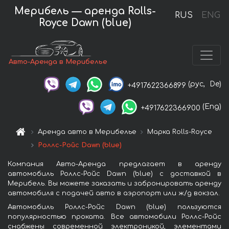
Мерибель — аренда Rolls-
RUS
ENG
Royce Dawn (blue)
Авто-Аренда в Мерибелье
(рус,
De)
+4917622366899
(Eng)
+4917622366900
Аренда авто в Мерибелье
Марка Rolls-Royce
Роллс-Ройс Dawn (blue)
Компания Авто-Аренда предлагает в аренду
автомобиль Роллс-Ройс Dawn (blue) с доставкой в
Мерибель. Вы можете заказать и забронировать аренду
автомобиля с подачей авто в аэропорт или ж/д вокзал.
Автомобиль Роллс-Ройс Dawn (blue) пользуются
популярностью проката. Все автомобили Роллс-Ройс
снабжены современной электроникой, элементами