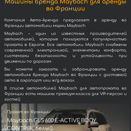
Машины бренда Maybach для аренды
во Франции
Компания Авто-Аренда предлагает в аренду во
Франции автомобили марки Maybach.
Maybach – один из известных производителей
автомобилей, которые пользуются популярностью
проката в Европе. Все автомобили Maybach снабжены
современной электроникой, элементами комфорта,
системами безопасности и устойчивости при
движении по дорогам.
Вы можете заказать и забронировать аренду
автомобиля бренда Maybach во Франции с доставкой
авто в аэропорт или ж/д вокзал.
В списке автомобилей Maybach для автопроката во
Франции есть машины премиум-класса для VIP-персон и
гостей.
Прокат во Франции
Maybach GLS 600 E-ACTIVE BODY
CONTROL белый