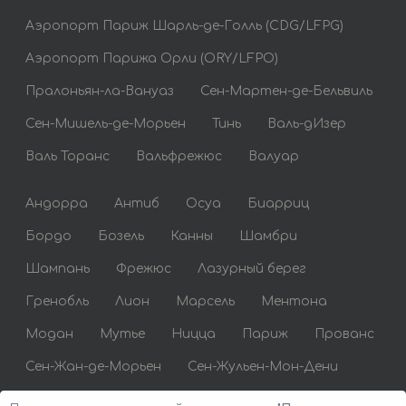
Аэропорт Париж Шарль-де-Голль (CDG/LFPG)
Аэропорт Парижа Орли (ORY/LFPO)
Пралоньян-ла-Вануаз
Сен-Мартен-де-Бельвиль
Сен-Мишель-де-Морьен
Тинь
Валь-дИзер
Валь Торанс
Вальфрежюс
Валуар
Андорра
Антиб
Осуа
Биарриц
Бордо
Бозель
Канны
Шамбри
Шампань
Фрежюс
Лазурный берег
Гренобль
Лион
Марсель
Ментона
Модан
Мутье
Ницца
Париж
Прованс
Сен-Жан-де-Морьен
Сен-Жульен-Мон-Дени
Сен-Тропе
Сент-Максим
Тулуза