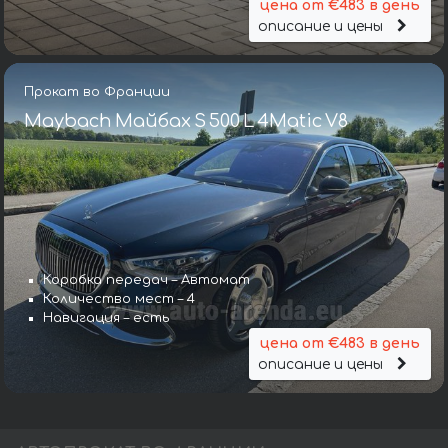
цена от €483 в день
описание и цены
Прокат во Франции
Maybach Майбах S 500 L 4Matic V8
Коробка передач – Автомат
Количество мест – 4
Навигация – есть
цена от €483 в день
описание и цены