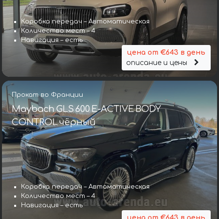
Коробка передач – Автоматическая
Количество мест – 4
Навигация – есть
цена от €643 в день
описание и цены
Прокат во Франции
Maybach GLS 600 E-ACTIVE BODY
CONTROL чёрный
Коробка передач – Автоматическая
Количество мест – 4
Навигация – есть
цена от €643 в день