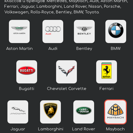
классов и брендов: Mercedes, Maybach, Audi, Aston Martin,
Ferrari, Jaguar, Lamborghini, Land Rover, Nissan, Porsche,
Volkswagen, Rolls-Royce, Bentley, BMW, Toyota.
Aston Martin
Audi
Bentley
BMW
Bugatti
Chevrolet Corvette
Ferrari
Jaguar
Lamborghini
Land Rover
Maybach