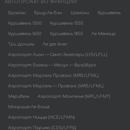
АВТОПРОКАТ ВО ФРАНЦИИ
Браман
Брид-Ле-Бэн
Шамони
Куршевель
Куршевель 1300
Куршевель 1550
Куршевель 1650
Куршевель 1850
Ле Менюир
Три Долины
Ле дез Альп
Аэропорт Лион — Сент-Экзюпери (LYS/LFLL)
Аэропорт Базель — Мюлуз — Фрайбург
Аэропорт Марсель Прованс (MRS/LFML)
Аэропорт Марсель — Прованс (MRS/LFML)
Мерибель
Аэропорт Монпелье (MPL/LFMT)
Монрише-Ле-Боше
Аэропорт Ниццы (NCE/LFMN)
Аэропорт Парижа (CDG/LFPG)