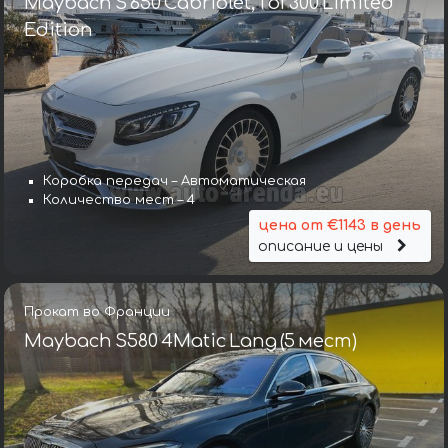
Maybach S 650 Cabriolet, 1 of 300 Limited
Edition
Коробка передач – Автоматическая
Количество мест – 4
цена от €1143 в день
описание и цены
Прокат во Франции
Maybach S580 4Matic Lang (5 мест)