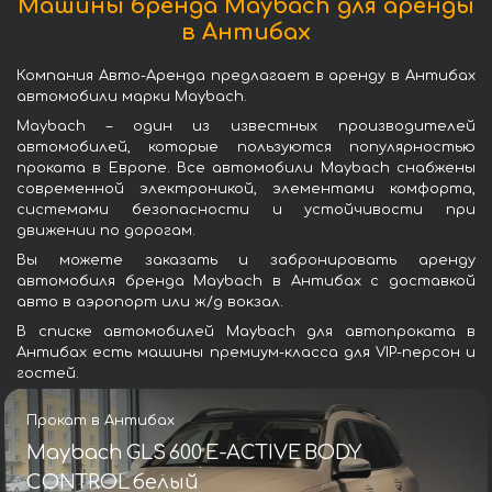
Машины бренда Maybach для аренды
в Антибах
Компания Авто-Аренда предлагает в аренду в Антибах
автомобили марки Maybach.
Maybach – один из известных производителей
автомобилей, которые пользуются популярностью
проката в Европе. Все автомобили Maybach снабжены
современной электроникой, элементами комфорта,
системами безопасности и устойчивости при
движении по дорогам.
Вы можете заказать и забронировать аренду
автомобиля бренда Maybach в Антибах с доставкой
авто в аэропорт или ж/д вокзал.
В списке автомобилей Maybach для автопроката в
Антибах есть машины премиум-класса для VIP-персон и
гостей.
Прокат в Антибах
Maybach GLS 600 E-ACTIVE BODY
CONTROL белый