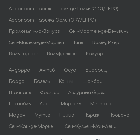
Аэропорт Париж Шарль-де-Голль (CDG/LFPG)
Аэропорт Парижа Орли (ORY/LFPO)
Пралоньян-ла-Вануаз
Сен-Мартен-де-Бельвиль
Сен-Мишель-де-Морьен
Тинь
Валь-дИзер
Валь Торанс
Вальфрежюс
Валуар
Андорра
Антиб
Осуа
Биарриц
Бордо
Бозель
Канны
Шамбри
Шампань
Фрежюс
Лазурный берег
Гренобль
Лион
Марсель
Ментона
Модан
Мутье
Ницца
Париж
Прованс
Сен-Жан-де-Морьен
Сен-Жульен-Мон-Дени
Сен-Тропе
Сент-Максим
Тулуза