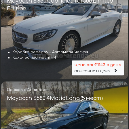
Maybach S 650 Cabriolet, 1 of 300 Limited
Edition
Коробка передач – Автоматическая
Количество мест – 4
цена от €1143 в день
описание и цены
Прокат в Антибах
Maybach S580 4Matic Lang (5 мест)