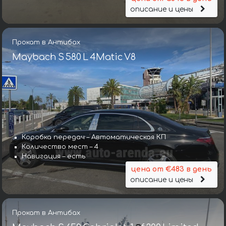
описание и цены
Прокат в Антибах
Maybach S 580 L 4Matic V8
Коробка передач – Автоматическая КП
Количество мест – 4
Навигация – есть
цена от €483 в день
описание и цены
Прокат в Антибах