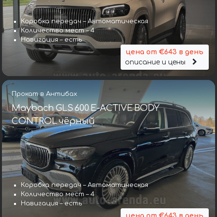
Коробка передач – Автоматическая
Количество мест – 4
Навигация – есть
цена от €643 в день
описание и цены
Прокат в Антибах
Maybach GLS 600 E-ACTIVE BODY
CONTROL чёрный
Коробка передач – Автоматическая
Количество мест – 4
Навигация – есть
цена от €643 в день