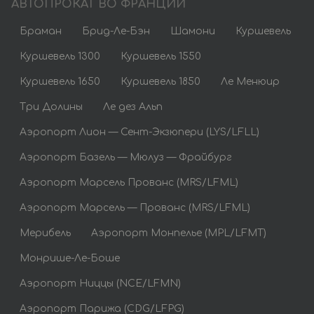
АВТОПРОКАТ ВО ФРАНЦИИ
Браман
Брид-Ле-Бэн
Шамони
Куршевель
Куршевель 1300
Куршевель 1550
Куршевель 1650
Куршевель 1850
Ле Менюир
Три Долины
Ле дез Альп
Аэропорт Лион — Сент-Экзюпери (LYS/LFLL)
Аэропорт Базель — Мюлуз — Фрайбург
Аэропорт Марсель Прованс (MRS/LFML)
Аэропорт Марсель — Прованс (MRS/LFML)
Мерибель
Аэропорт Монпелье (MPL/LFMT)
Монрише-Ле-Боше
Аэропорт Ниццы (NCE/LFMN)
Аэропорт Парижа (CDG/LFPG)