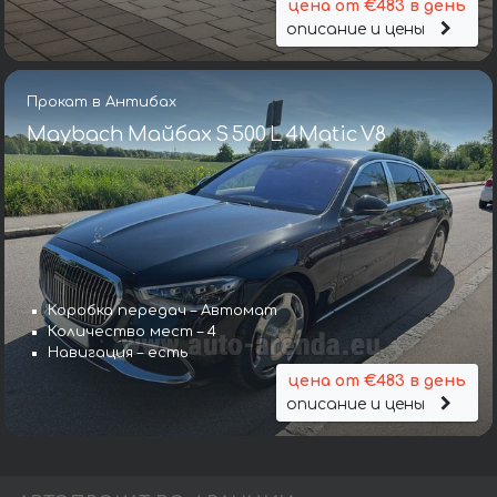
цена от €483 в день
описание и цены
Прокат в Антибах
Maybach Майбах S 500 L 4Matic V8
Коробка передач – Автомат
Количество мест – 4
Навигация – есть
цена от €483 в день
описание и цены