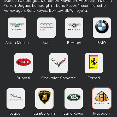
классов и брендов: Mercedes, Maybach, Audi, Aston Martin,
Ferrari, Jaguar, Lamborghini, Land Rover, Nissan, Porsche,
Volkswagen, Rolls-Royce, Bentley, BMW, Toyota.
Aston Martin
Audi
Bentley
BMW
Bugatti
Chevrolet Corvette
Ferrari
Jaguar
Lamborghini
Land Rover
Maybach