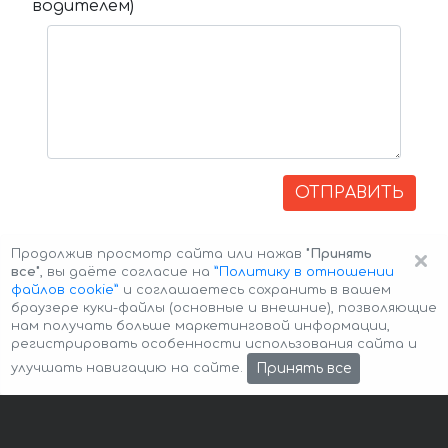
водителем)
ОТПРАВИТЬ
×
Продолжив просмотр сайта или нажав
"Принять
все"
, вы даёте согласие на
”Политику в отношении
файлов cookie”
и соглашаетесь сохранить в вашем
браузере куки-файлы (основные и внешние), позволяющие
нам получать больше маркетинговой информации,
регистрировать особенности использования сайта и
Авторские права © 2026 Авто-Аренда
Cookie Policy
Принять все
улучшать навигацию на сайте.
Политика конфиденциальности