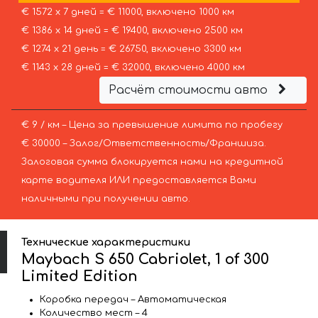
€ 1572 х 7 дней = € 11000, включено 1000 км
€ 1386 х 14 дней = € 19400, включено 2500 км
€ 1274 х 21 день = € 26750, включено 3300 км
€ 1143 х 28 дней = € 32000, включено 4000 км
Расчёт стоимости авто
€ 9 / км – Цена за превышение лимита по пробегу
€ 30000 – Залог/Ответственность/Франшиза.
Залоговая сумма блокируется нами на кредитной
карте водителя ИЛИ предоставляется Вами
наличными при получении авто.
Технические характеристики
Maybach S 650 Cabriolet, 1 of 300
Limited Edition
Коробка передач – Автоматическая
Количество мест – 4