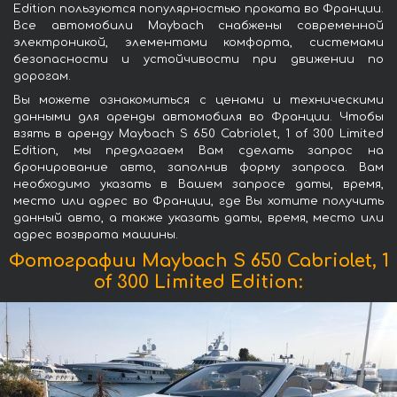
Edition пользуются популярностью проката во Франции.
Все автомобили Maybach снабжены современной
электроникой, элементами комфорта, системами
безопасности и устойчивости при движении по
дорогам.
Вы можете ознакомиться с ценами и техническими
данными для аренды автомобиля во Франции. Чтобы
взять в аренду Maybach S 650 Cabriolet, 1 of 300 Limited
Edition, мы предлагаем Вам сделать запрос на
бронирование авто, заполнив форму запроса. Вам
необходимо указать в Вашем запросе даты, время,
место или адрес во Франции, где Вы хотите получить
данный авто, а также указать даты, время, место или
адрес возврата машины.
Фотографии Maybach S 650 Cabriolet, 1
of 300 Limited Edition: