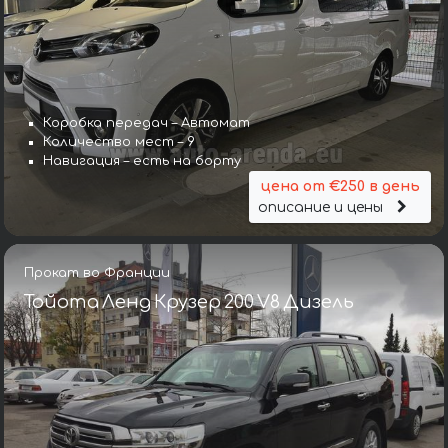
Коробка передач – Автомат
Количество мест – 9
Навигация – есть на борту
цена от €250 в день
описание и цены
Прокат во Франции
Тойота Ленд Крузер 200 V8 Дизель