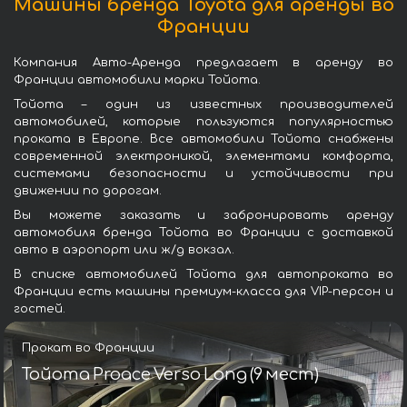
Машины бренда Toyota для аренды во
Франции
Компания Авто-Аренда предлагает в аренду во
Франции автомобили марки Тойота.
Тойота – один из известных производителей
автомобилей, которые пользуются популярностью
проката в Европе. Все автомобили Тойота снабжены
современной электроникой, элементами комфорта,
системами безопасности и устойчивости при
движении по дорогам.
Вы можете заказать и забронировать аренду
автомобиля бренда Тойота во Франции с доставкой
авто в аэропорт или ж/д вокзал.
В списке автомобилей Тойота для автопроката во
Франции есть машины премиум-класса для VIP-персон и
гостей.
Прокат во Франции
Тойота Proace Verso Long (9 мест)