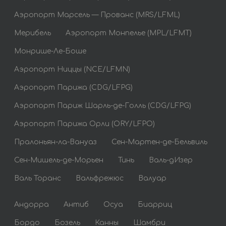
Аэропорт Марсель — Прованс (MRS/LFML)
Мерибель
Аэропорт Монпелье (MPL/LFMT)
Монрише-Ле-Боше
Аэропорт Ниццы (NCE/LFMN)
Аэропорт Парижа (CDG/LFPG)
Аэропорт Париж Шарль-де-Голль (CDG/LFPG)
Аэропорт Парижа Орли (ORY/LFPO)
Пралоньян-ла-Вануаз
Сен-Мартен-де-Бельвиль
Сен-Мишель-де-Морьен
Тинь
Валь-дИзер
Валь Торанс
Вальфрежюс
Валуар
Андорра
Антиб
Осуа
Биарриц
Бордо
Бозель
Канны
Шамбри