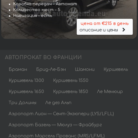
Коробка передач – Автомат
Количество мест – 5
Навигация – есть
цена от €215 в день
описание и цены
АВТОПРОКАТ ВО ФРАНЦИИ
Браман
Брид-Ле-Бэн
Шамони
Куршевель
Куршевель 1300
Куршевель 1550
Куршевель 1650
Куршевель 1850
Ле Менюир
Три Долины
Ле дез Альп
Аэропорт Лион — Сент-Экзюпери (LYS/LFLL)
Аэропорт Базель — Мюлуз — Фрайбург
Аэропорт Марсель Прованс (MRS/LFML)