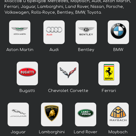
классов и брендов: Mercedes, Maybach, Audi, Aston Martin,
Ferrari, Jaguar, Lamborghini, Land Rover, Nissan, Porsche,
Volkswagen, Rolls-Royce, Bentley, BMW, Toyota.
Aston Martin
Audi
Bentley
BMW
Bugatti
Chevrolet Corvette
Ferrari
Jaguar
Lamborghini
Land Rover
Maybach