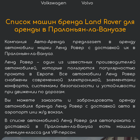
Volkswagen
Volvo
Список машин бренда Land Rover для
аренды в Пралоньян-ла-Вануазе
Компания Авто-Аренда предлагает в аренду
автомобили марки Ленд Ровер с доставкой их в
Пралоньян-ла-Вануаз.
Ленд Ровер – один из известных производителей
автомобилей, которые пользуются популярностью
проката в Европе. Все автомобили Ленд Ровер
снабжены современной электроникой, элементами
комфорта, системами безопасности и устойчивости
при движении по дорогам.
Вы можете заказать и забронировать аренду
автомобиля бренда Ленд Ровер с доставкой авто в
аэропорт или ж/д вокзал.
В списке автомобилей Ленд Ровер для автопроката с
доставкой в Пралоньян-ла-Вануаз есть машины
премиум-класса для VIP-персон.