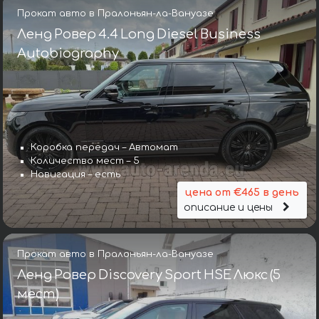
Прокат авто в Пралоньян-ла-Вануазе
Ленд Ровер 4.4 Long Diesel Business
Autobiography
Коробка передач – Автомат
Количество мест – 5
Навигация – есть
цена от €465 в день
описание и цены
Прокат авто в Пралоньян-ла-Вануазе
Ленд Ровер Discovery Sport HSE Люкс (5
мест)