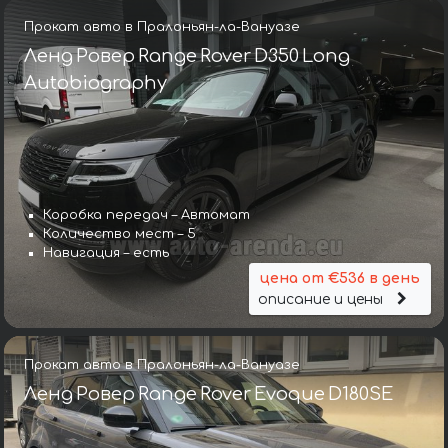
Прокат авто в Пралоньян-ла-Вануазе
Ленд Ровер Range Rover D350 Long
Autobiography
Коробка передач – Автомат
Количество мест – 5
Навигация – есть
цена от €536 в день
описание и цены
Прокат авто в Пралоньян-ла-Вануазе
Ленд Ровер Range Rover Evoque D180SE