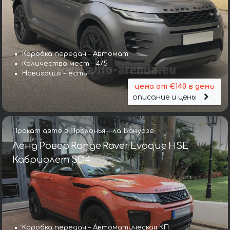
Коробка передач – Автомат
Количество мест – 4/5
Навигация – есть
цена от €140 в день
описание и цены
Прокат авто в Пралоньян-ла-Вануазе
Ленд Ровер Range Rover Evoque HSE
Кабриолет SD4
Коробка передач – Автоматическая КП