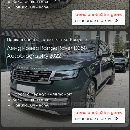
Количество мест – 4
Навигация – есть
цена от €536 в день
описание и цены
Прокат авто в Пралоньян-ла-Вануазе
Ленд Ровер Range Rover D350
Autobiography 2022
Коробка передач – Автомат
Количество мест – 4
Навигация – есть
цена от €536 в день
описание и цены