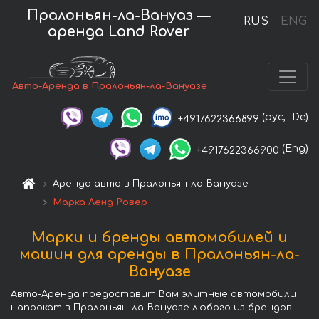
Пралоньян-ла-Вануаз —
RUS
ENG
аренда Land Rover
Авто-Аренда в Пралоньян-ла-Вануазе
(рус,
De)
+4917622366899
(Eng)
+4917622366900
Аренда авто в Пралоньян-ла-Вануазе
Марка Ленд Ровер
Марки и бренды автомобилей и
машин для аренды в Пралоньян-ла-
Вануазе
Авто-Аренда предоставит Вам элитные автомобили
напрокат в Пралоньян-ла-Вануазе любого из брендов.