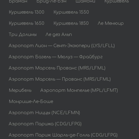
Браман
Брид-Ле-Бэн
Шамони
Куршевель
Куршевель 1300
Куршевель 1550
Куршевель 1650
Куршевель 1850
Ле Менюир
Три Долины
Ле дез Альп
Аэропорт Лион — Сент-Экзюпери (LYS/LFLL)
Аэропорт Базель — Мюлуз — Фрайбург
Аэропорт Марсель Прованс (MRS/LFML)
Аэропорт Марсель — Прованс (MRS/LFML)
Мерибель
Аэропорт Монпелье (MPL/LFMT)
Монрише-Ле-Боше
Аэропорт Ниццы (NCE/LFMN)
Аэропорт Парижа (CDG/LFPG)
Аэропорт Париж Шарль-де-Голль (CDG/LFPG)