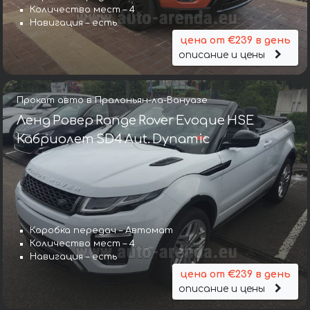
Количество мест – 4
Навигация – есть
цена от €239 в день
описание и цены
Прокат авто в Пралоньян-ла-Вануазе
Ленд Ровер Range Rover Evoque HSE
Кабриолет SD4 Aut. Dynamic
Коробка передач – Автомат
Количество мест – 4
Навигация – есть
цена от €239 в день
описание и цены