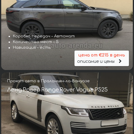
Коробка передач – Автомат
Количество мест – 5
Навигация – есть
цена от €215 в день
описание и цены
Прокат авто в Пралоньян-ла-Вануазе
Ленд Ровер Range Rover Vogue P525