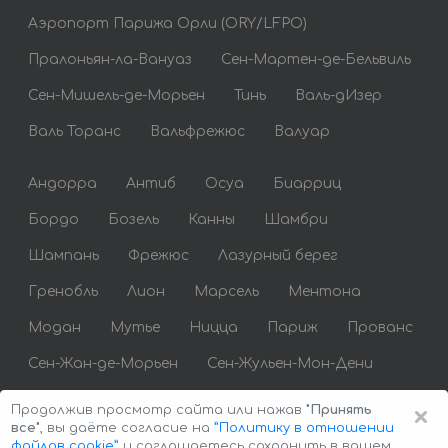
Аэропорт Парижа Орли (ORY/LFPO)
Пралоньян-ла-Вануаз
Сен-Мартен-де-Бельвиль
Сен-Мишель-де-Морьен
Тинь
Валь-дИзер
Валь Торанс
Вальфрежюс
Валуар
Андорра
Антиб
Осуа
Биарриц
Бордо
Бозель
Канны
Шамбри
Шампань
Фрежюс
Лазурный берег
Гренобль
Лион
Марсель
Ментона
Модан
Мутье
Ницца
Париж
Прованс
Сен-Жан-де-Морьен
Сен-Жульен-Мон-Дени
Сен-Тропе
Сент-Максим
Тулуза
×
Продолжив просмотр сайта или нажав
"Принять
все"
, вы даёте согласие на
”Политику в отношении
файлов cookie”
и соглашаетесь сохранить в вашем