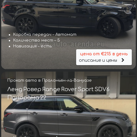
Коробка передач – Автомат
Количество мест – 5
Навигация – есть
цена от €215 в день
описание и цены
Прокат авто в Пралоньян-ла-Вануазе
Ленд Ровер Range Rover Sport SDV6
Панорама 22