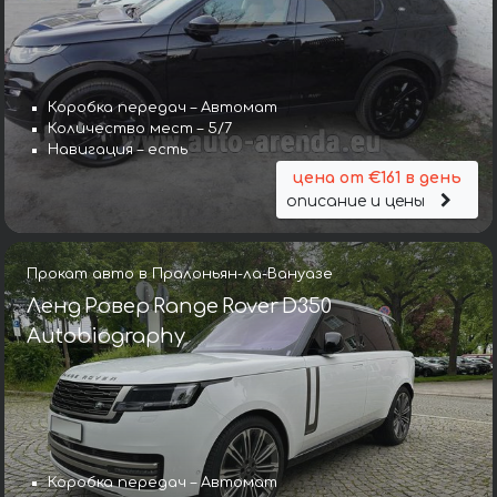
Коробка передач – Автомат
Количество мест – 5/7
Навигация – есть
цена от €161 в день
описание и цены
Прокат авто в Пралоньян-ла-Вануазе
Ленд Ровер Range Rover D350
Autobiography
Коробка передач – Автомат