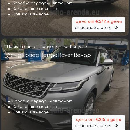
Коробка передач – Автомат
Количество мест – 5
Навигация – есть
цена от €572 в день
описание и цены
Прокат авто в Пралоньян-ла-Вануазе
Ленд Ровер Range Rover Велар
Коробка передач – Автомат
Количество мест – 5
Навигация – есть
цена от €215 в день
описание и цены