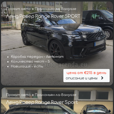
Прокат авто в Пралоньян-ла-Вануазе
Ленд Ровер Range Rover SPORT
Коробка передач – Автомат
Количество мест – 5
Навигация – есть
цена от €215 в день
описание и цены
Прокат авто в Пралоньян-ла-Вануазе
Ленд Ровер Range Rover Sport