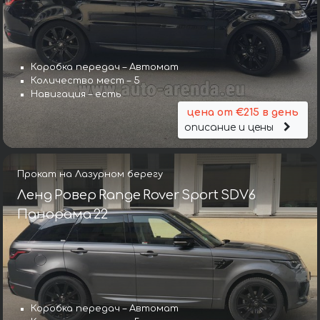
Коробка передач – Автомат
Количество мест – 5
Навигация – есть
цена от €215 в день
описание и цены
Прокат на Лазурном берегу
Ленд Ровер Range Rover Sport SDV6
Панорама 22
Коробка передач – Автомат