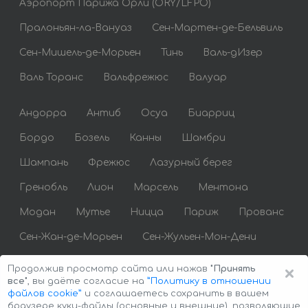
Аэропорт Парижа Орли (ORY/LFPO)
Пралоньян-ла-Вануаз
Сен-Мартен-де-Бельвиль
Сен-Мишель-де-Морьен
Тинь
Валь-дИзер
Валь Торанс
Вальфрежюс
Валуар
Андорра
Антиб
Осуа
Биарриц
Бордо
Бозель
Канны
Шамбри
Шампань
Фрежюс
Лазурный берег
Гренобль
Лион
Марсель
Ментона
Модан
Мутье
Ницца
Париж
Прованс
Сен-Жан-де-Морьен
Сен-Жульен-Мон-Дени
Сен-Тропе
Сент-Максим
Тулуза
×
Продолжив просмотр сайта или нажав
"Принять
все"
, вы даёте согласие на
”Политику в отношении
файлов cookie”
и соглашаетесь сохранить в вашем
браузере куки-файлы (основные и внешние), позволяющие