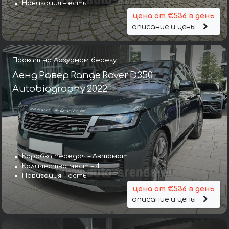
Навигация – есть
цена от €536 в день
описание и цены
Прокат на Лазурном берегу
Ленд Ровер Range Rover D350
Autobiography 2022
Коробка передач – Автомат
Количество мест – 4
Навигация – есть
цена от €536 в день
описание и цены