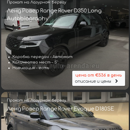
Прокат на Лазурном берегу
Ленд Ровер Range Rover D350 Long
Autobiography
Коробка передач – Автомат
Количество мест – 5
Навигация – есть
цена от €536 в день
описание и цены
Прокат на Лазурном берегу
Ленд Ровер Range Rover Evoque D180SE