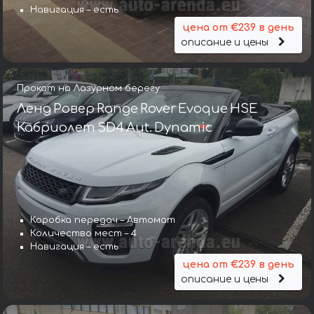
Навигация – есть
цена от €239 в день
описание и цены
Прокат на Лазурном берегу
Ленд Ровер Range Rover Evoque HSE
Кабриолет SD4 Aut. Dynamic
Коробка передач – Автомат
Количество мест – 4
Навигация – есть
цена от €239 в день
описание и цены