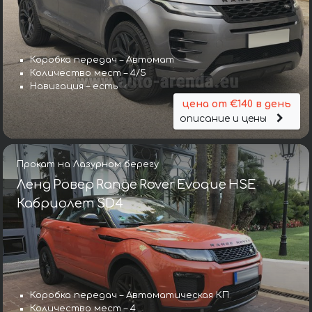
Коробка передач – Автомат
Количество мест – 4/5
Навигация – есть
цена от €140 в день
описание и цены
Прокат на Лазурном берегу
Ленд Ровер Range Rover Evoque HSE
Кабриолет SD4
Коробка передач – Автоматическая КП
Количество мест – 4