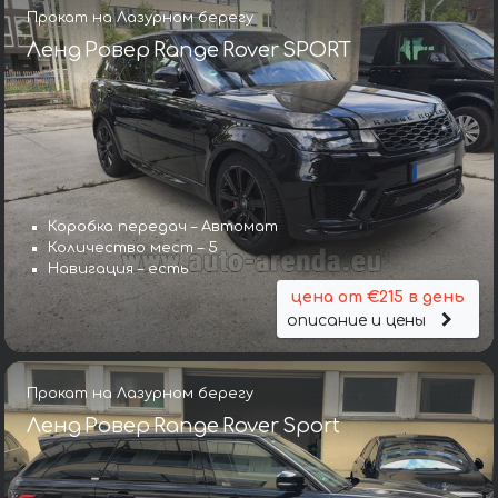
Прокат на Лазурном берегу
Ленд Ровер Range Rover SPORT
Коробка передач – Автомат
Количество мест – 5
Навигация – есть
цена от €215 в день
описание и цены
Прокат на Лазурном берегу
Ленд Ровер Range Rover Sport