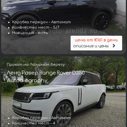
Коробка передач – Автомат
Количество мест – 5/7
Навигация – есть
цена от €161 в день
описание и цены
Прокат на Лазурном берегу
Ленд Ровер Range Rover D350
Autobiography
Коробка передач – Автомат
Количество мест – 4