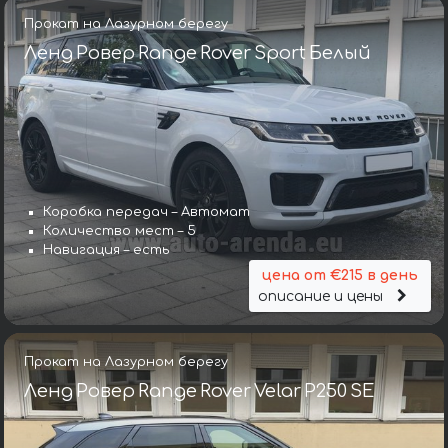
Прокат на Лазурном берегу
Ленд Ровер Range Rover Sport Белый
Коробка передач – Автомат
Количество мест – 5
Навигация – есть
цена от €215 в день
описание и цены
Прокат на Лазурном берегу
Ленд Ровер Range Rover Velar P250 SE