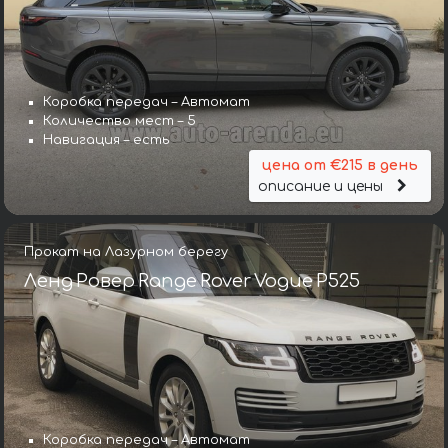
Коробка передач – Автомат
Количество мест – 5
Навигация – есть
цена от €215 в день
описание и цены
Прокат на Лазурном берегу
Ленд Ровер Range Rover Vogue P525
Коробка передач – Автомат