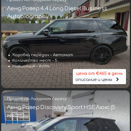
Ленд Ровер 4.4 Long Diesel Business
Autobiography
Коробка передач – Автомат
Количество мест – 5
Навигация – есть
цена от €465 в день
описание и цены
Прокат на Лазурном берегу
Ленд Ровер Discovery Sport HSE Люкс (5
мест)