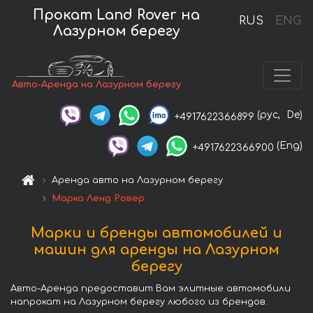
Прокат Land Rover на
RUS
ENG
Лазурном берегу
Авто-Аренда на Лазурном берегу
(рус,
De)
+4917622366899
(Eng)
+4917622366900
Аренда авто на Лазурном берегу
Марка Ленд Ровер
Марки и бренды автомобилей и
машин для аренды на Лазурном
берегу
Авто-Аренда предоставит Вам элитные автомобили
напрокат на Лазурном берегу любого из брендов.