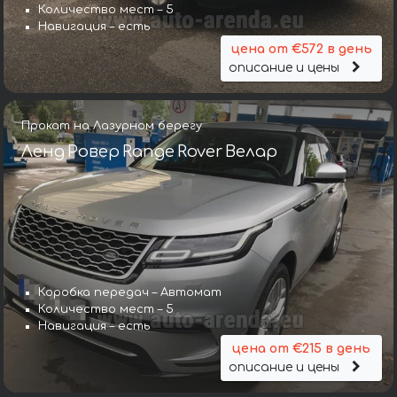
Количество мест – 5
Навигация – есть
цена от €572 в день
описание и цены
Прокат на Лазурном берегу
Ленд Ровер Range Rover Велар
Коробка передач – Автомат
Количество мест – 5
Навигация – есть
цена от €215 в день
описание и цены