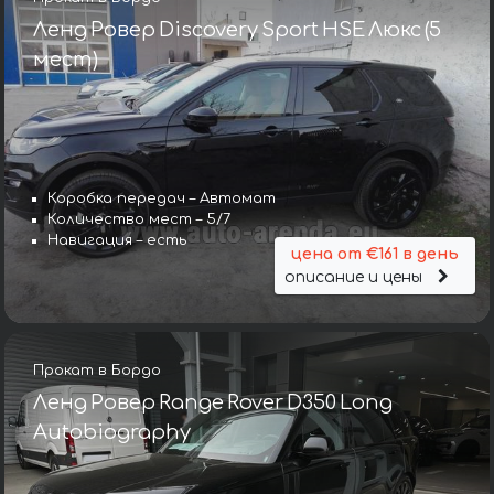
Ленд Ровер Discovery Sport HSE Люкс (5
мест)
Коробка передач – Автомат
Количество мест – 5/7
Навигация – есть
цена от €161 в день
описание и цены
Прокат в Бордо
Ленд Ровер Range Rover D350 Long
Autobiography