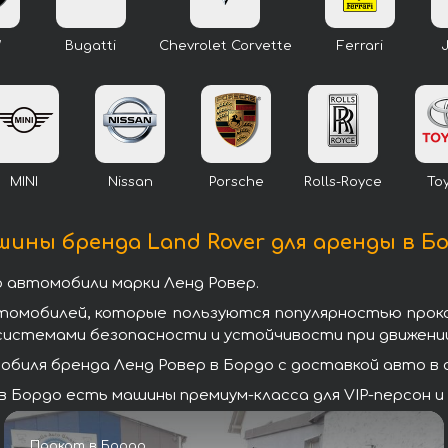
W
Bugatti
Chevrolet Corvette
Ferrari
MINI
Nissan
Porsche
Rolls-Royce
To
ины бренда Land Rover для аренды в Б
 автомобили марки Ленд Ровер.
втомобилей, которые пользуются популярностью прок
системами безопасности и устойчивости при движении
биля бренда Ленд Ровер в Бордо с доставкой авто в а
 Бордо есть машины премиум-класса для VIP-персон и
Прокат в Бордо