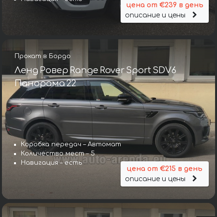
цена от €239 в день
описание и цены
Прокат в Бордо
Ленд Ровер Range Rover Sport SDV6
Панорама 22
Коробка передач – Автомат
Количество мест – 5
Навигация – есть
цена от €215 в день
описание и цены