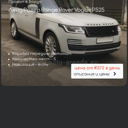
Прокат в Бордо
Ленд Ровер Range Rover Vogue P525
Коробка передач – Автомат
Количество мест – 5
Навигация – есть
цена от €572 в день
описание и цены