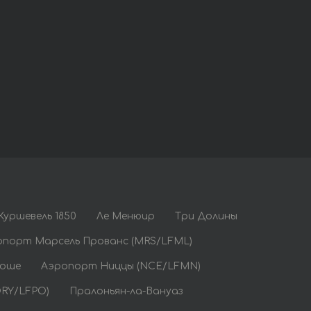
Куршевель 1850
Ле Менюир
Три Долины
опорт Марсель Прованс (MRS/LFML)
Боше
Аэропорт Ниццы (NCE/LFMN)
RY/LFPO)
Пралоньян-ла-Вануаз