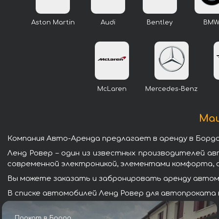
Aston Martin
Audi
Bentley
BM
McLaren
Mercedes-Benz
Маш
Компания Авто-Аренда предлагает в аренду в Бордо
Ленд Ровер – один из известных производителей а
современной электроникой, элементами комфорта, 
Вы можете заказать и забронировать аренду автомо
В списке автомобилей Ленд Ровер для автопроката в
Прокат в Бордо