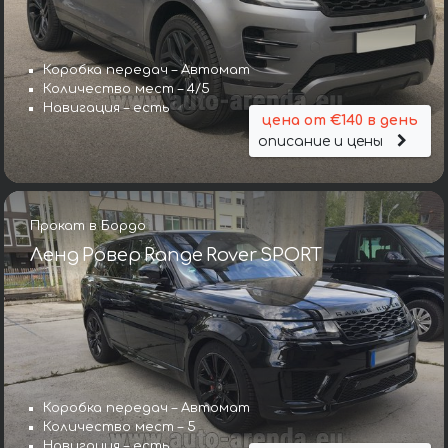
Коробка передач – Автомат
Количество мест – 4/5
Навигация – есть
цена от €140 в день
описание и цены
Прокат в Бордо
Ленд Ровер Range Rover SPORT
Коробка передач – Автомат
Количество мест – 5
Навигация – есть