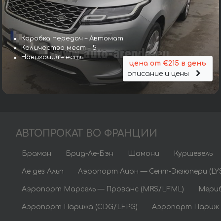
Коробка передач – Автомат
Количество мест – 5
Навигация – есть
цена от €215 в день
описание и цены
АВТОПРОКАТ ВО ФРАНЦИИ
Браман
Брид-Ле-Бэн
Шамони
Куршевель
Ле дез Альп
Аэропорт Лион — Сент-Экзюпери (LY
Аэропорт Марсель — Прованс (MRS/LFML)
Мериб
Аэропорт Парижа (CDG/LFPG)
Аэропорт Париж 