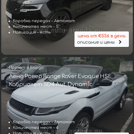
Коробка передач – Автомат
Количество мест – 5
Навигация – есть
цена от €536 в день
описание и цены
Прокат в Бордо
Ленд Ровер Range Rover Evoque HSE
Кабриолет SD4 Aut. Dynamic
Коробка передач – Автомат
Количество мест – 4
Навигация – есть