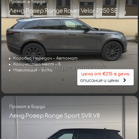
Прокат в Бордо
Ленд Ровер Range Rover Velar P250 SE
Коробка передач – Автомат
Количество мест – 5
Навигация – есть
цена от €215 в день
описание и цены
Прокат в Бордо
Ленд Ровер Range Sport SVR V8