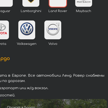
Jaguar
Lamborghini
Land Rover
Maybach
yota
Volkswagen
Volvo
ордо
ата в Европе. Все автомобили Ленд Ровер снабжены
 по дорогам.
эропорт или ж/д вокзал.
 гостей.
Прокат в Бордо