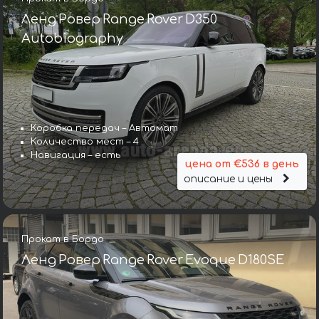
Ленд Ровер Range Rover D350
Autobiography
Коробка передач – Автомат
Количество мест – 4
Навигация – есть
цена от €536 в день
описание и цены
Прокат в Бордо
Ленд Ровер Range Rover Evoque D180SE