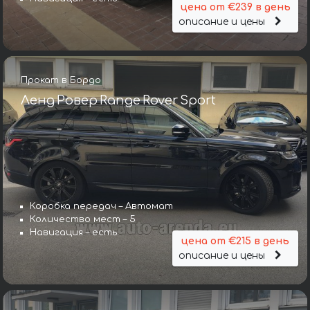
цена от €239 в день
описание и цены
Прокат в Бордо
Ленд Ровер Range Rover Sport
Коробка передач – Автомат
Количество мест – 5
Навигация – есть
цена от €215 в день
описание и цены