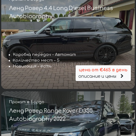
Ленд Ровер 4.4 Long Diesel Business
Autobiography
Коробка передач – Автомат
Количество мест – 5
Навигация – есть
цена от €465 в день
описание и цены
Прокат в Бордо
Ленд Ровер Range Rover D350
Autobiography 2022