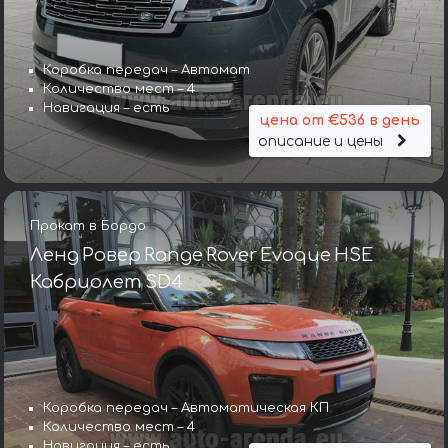
Коробка передач – Автомат
Количество мест – 4
Навигация – есть
цена от €536 в день
описание и цены
Прокат в Бордо
Ленд Ровер Range Rover Evoque HSE
Кабриолет SD4
Коробка передач – Автоматическая КП
Количество мест – 4
Навигация – есть