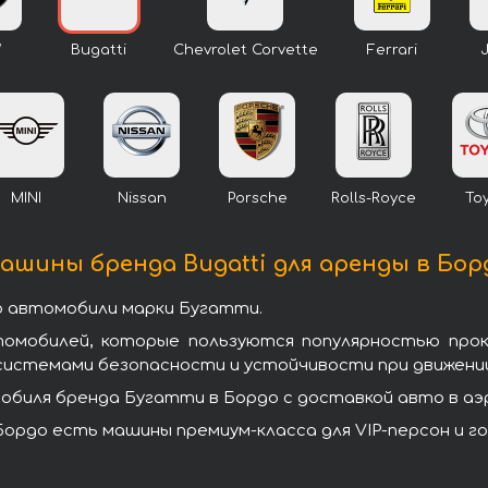
W
Bugatti
Chevrolet Corvette
Ferrari
MINI
Nissan
Porsche
Rolls-Royce
To
ашины бренда Bugatti для аренды в Бор
о автомобили марки Бугатти.
томобилей, которые пользуются популярностью про
системами безопасности и устойчивости при движении
биля бренда Бугатти в Бордо с доставкой авто в аэр
ордо есть машины премиум-класса для VIP-персон и г