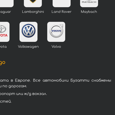
Jaguar
Lamborghini
Land Rover
Maybach
yota
Volkswagen
Volvo
до
ката в Европе. Все автомобили Бугатти снабжены
 по дорогам.
опорт или ж/д вокзал.
остей.