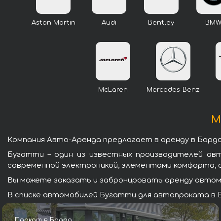
Aston Martin
Audi
Bentley
BM
McLaren
Mercedes-Benz
М
Компания Авто-Аренда предлагает в аренду в Борд
Бугатти – один из известных производителей ав
современной электроникой, элементами комфорта, 
Вы можете заказать и забронировать аренду автомо
В списке автомобилей Бугатти для автопроката в Б
Прокат в Бордо