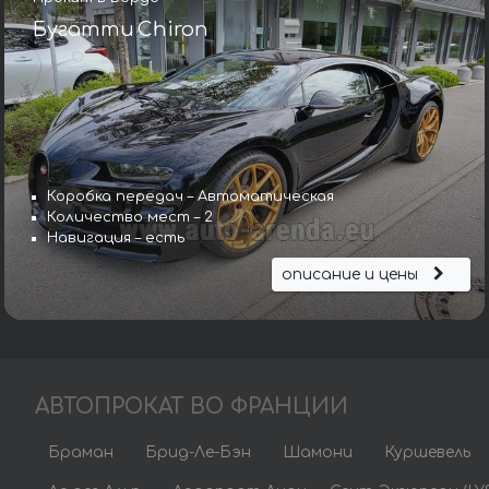
Бугатти Chiron
Коробка передач – Автоматическая
Количество мест – 2
Навигация – есть
описание и цены
АВТОПРОКАТ ВО ФРАНЦИИ
Браман
Брид-Ле-Бэн
Шамони
Куршевель