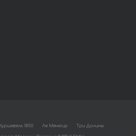
Куршевель 1850
Ле Менюир
Три Долины