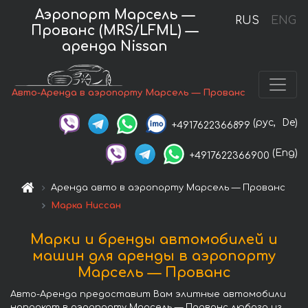
Аэропорт Марсель —
RUS
ENG
Прованс (MRS/LFML) —
аренда Nissan
Авто-Аренда в аэропорту Марсель — Прованс
(рус,
De)
+4917622366899
(Eng)
+4917622366900
Аренда авто в аэропорту Марсель — Прованс
Марка Ниссан
Марки и бренды автомобилей и
машин для аренды в аэропорту
Марсель — Прованс
Авто-Аренда предоставит Вам элитные автомобили
напрокат в аэропорту Марсель — Прованс любого из