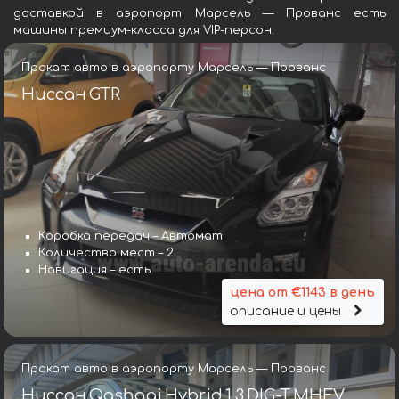
доставкой в аэропорт Марсель — Прованс есть
машины премиум-класса для VIP-персон.
Прокат авто в аэропорту Марсель — Прованс
Ниссан GTR
Коробка передач – Автомат
Количество мест – 2
Навигация – есть
цена от €1143 в день
описание и цены
Прокат авто в аэропорту Марсель — Прованс
Ниссан Qashqai Hybrid 1.3 DIG-T MHEV