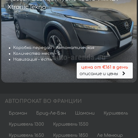
Xtronic Tekna
Коробка передач – Автоматическая
Количество мест – 5
Навигация – есть
цена от €161 в день
описание и цены
АВТОПРОКАТ ВО ФРАНЦИИ
Браман
Брид-Ле-Бэн
Шамони
Куршевель
Куршевель 1300
Куршевель 1550
Куршевель 1650
Куршевель 1850
Ле Менюир