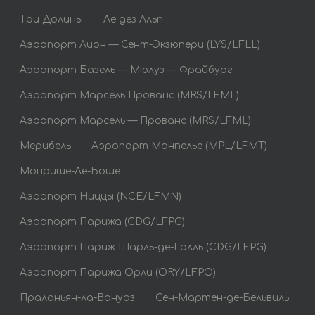
Три Долины
Ле дез Альп
Аэропорт Лион — Сент-Экзюпери (LYS/LFLL)
Аэропорт Базель — Мюлуз — Фрайбург
Аэропорт Марсель Прованс (MRS/LFML)
Аэропорт Марсель — Прованс (MRS/LFML)
Мерибель
Аэропорт Монпелье (MPL/LFMT)
Монрише-Ле-Боше
Аэропорт Ниццы (NCE/LFMN)
Аэропорт Парижа (CDG/LFPG)
Аэропорт Париж Шарль-де-Голль (CDG/LFPG)
Аэропорт Парижа Орли (ORY/LFPO)
Пралоньян-ла-Вануаз
Сен-Мартен-де-Бельвиль