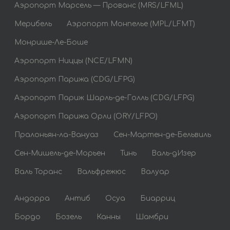
Аэропорт Марсель — Прованс (MRS/LFML)
Мерибель
Аэропорт Монпелье (MPL/LFMT)
Монрише-Ле-Боше
Аэропорт Ниццы (NCE/LFMN)
Аэропорт Парижа (CDG/LFPG)
Аэропорт Париж Шарль-де-Голль (CDG/LFPG)
Аэропорт Парижа Орли (ORY/LFPO)
Пралоньян-ла-Вануаз
Сен-Мартен-де-Бельвиль
Сен-Мишель-де-Морьен
Тинь
Валь-дИзер
Валь Торанс
Вальфрежюс
Валуар
Андорра
Антиб
Осуа
Биарриц
Бордо
Бозель
Канны
Шамбри