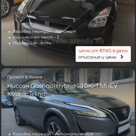
Коробка передач – Автомат
Количество мест – 2
Навигация – есть
цена от €1143 в день
описание и цены
Прокат в Лионе
Ниссан Qashqai Hybrid 1.3 DIG-T MHEV
Xtronic Tekna
Коробка передач – Автоматическая