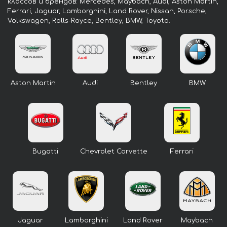
классов и брендов: Mercedes, Maybach, Audi, Aston Martin,
Ferrari, Jaguar, Lamborghini, Land Rover, Nissan, Porsche,
Volkswagen, Rolls-Royce, Bentley, BMW, Toyota.
Aston Martin
Audi
Bentley
BMW
Bugatti
Chevrolet Corvette
Ferrari
Jaguar
Lamborghini
Land Rover
Maybach