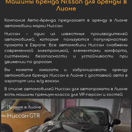
Машины бренда Nissan для аренды в
Лионе
Компания Авто-Аренда предлагает в аренду в Лионе
автомобили марки Ниссан.
Ниссан – один из известных производителей
автомобилей, которые пользуются популярностью
проката в Европе. Все автомобили Ниссан снабжены
современной электроникой, элементами комфорта,
системами безопасности и устойчивости при
движении по дорогам.
Вы можете заказать и забронировать аренду
автомобиля бренда Ниссан в Лионе с доставкой авто в
аэропорт или ж/д вокзал.
В списке автомобилей Ниссан для автопроката в Лионе
есть машины премиум-класса для VIP-персон и гостей.
Прокат в Лионе
Ниссан GTR