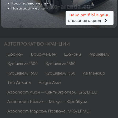
Количество мест – 5
Навигация – есть
цена от €161 в день
описание и цены
АВТОПРОКАТ ВО ФРАНЦИИ
Браман
Брид-Ле-Бэн
Шамони
Куршевель
Куршевель 1300
Куршевель 1550
Куршевель 1650
Куршевель 1850
Ле Менюир
Три Долины
Ле дез Альп
Аэропорт Лион — Сент-Экзюпери (LYS/LFLL)
Аэропорт Базель — Мюлуз — Фрайбург
Аэропорт Марсель Прованс (MRS/LFML)