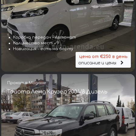
Коробка передач – Автомат
Количество мест – 9
Навигация – есть на борту
цена от €250 в день
описание и цены
Прокат в Модане
Тойота Ленд Крузер 200 V8 Дизель