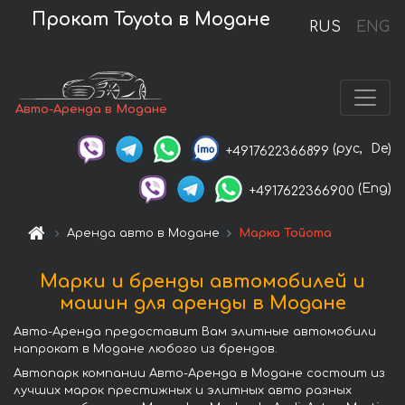
Прокат Toyota в Модане
RUS
ENG
Авто-Аренда в Модане
(рус,
De)
+4917622366899
(Eng)
+4917622366900
Аренда авто в Модане
Марка Тойота
Марки и бренды автомобилей и
машин для аренды в Модане
Авто-Аренда предоставит Вам элитные автомобили
напрокат в Модане любого из брендов.
Автопарк компании Авто-Аренда в Модане состоит из
лучших марок престижных и элитных авто разных