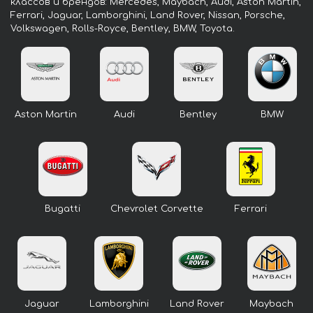
классов и брендов: Mercedes, Maybach, Audi, Aston Martin,
Ferrari, Jaguar, Lamborghini, Land Rover, Nissan, Porsche,
Volkswagen, Rolls-Royce, Bentley, BMW, Toyota.
Aston Martin
Audi
Bentley
BMW
Bugatti
Chevrolet Corvette
Ferrari
Jaguar
Lamborghini
Land Rover
Maybach