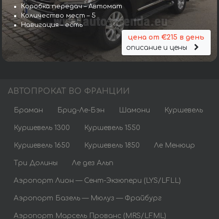
Коробка передач – Автомат
Количество мест – 5
Навигация – есть
цена от €215 в день
описание и цены
АВТОПРОКАТ ВО ФРАНЦИИ
Браман
Брид-Ле-Бэн
Шамони
Куршевель
Куршевель 1300
Куршевель 1550
Куршевель 1650
Куршевель 1850
Ле Менюир
Три Долины
Ле дез Альп
Аэропорт Лион — Сент-Экзюпери (LYS/LFLL)
Аэропорт Базель — Мюлуз — Фрайбург
Аэропорт Марсель Прованс (MRS/LFML)