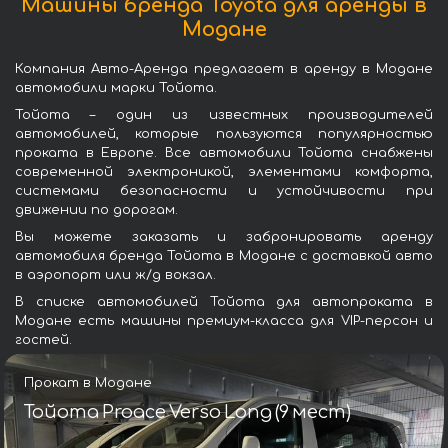
Машины бренда Toyota для аренды в
Модане
Компания Авто-Аренда предлагает в аренду в Модане
автомобили марки Тойота.
Тойота – один из известных производителей
автомобилей, которые пользуются популярностью
проката в Европе. Все автомобили Тойота снабжены
современной электроникой, элементами комфорта,
системами безопасности и устойчивости при
движении по дорогам.
Вы можете заказать и забронировать аренду
автомобиля бренда Тойота в Модане с доставкой авто
в аэропорт или ж/д вокзал.
В списке автомобилей Тойота для автопроката в
Модане есть машины премиум-класса для VIP-персон и
гостей.
Прокат в Модане
Тойота Proace Verso Long (9 мест)