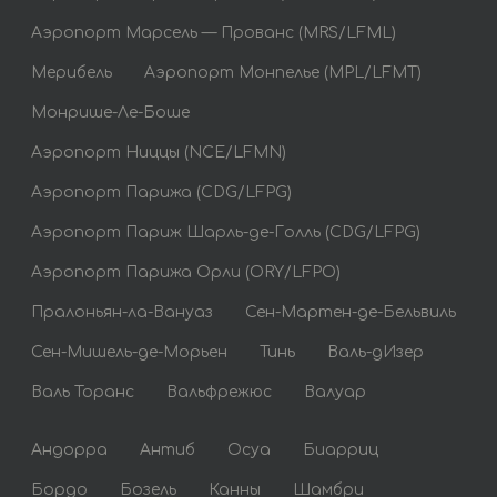
Аэропорт Марсель — Прованс (MRS/LFML)
Мерибель
Аэропорт Монпелье (MPL/LFMT)
Монрише-Ле-Боше
Аэропорт Ниццы (NCE/LFMN)
Аэропорт Парижа (CDG/LFPG)
Аэропорт Париж Шарль-де-Голль (CDG/LFPG)
Аэропорт Парижа Орли (ORY/LFPO)
Пралоньян-ла-Вануаз
Сен-Мартен-де-Бельвиль
Сен-Мишель-де-Морьен
Тинь
Валь-дИзер
Валь Торанс
Вальфрежюс
Валуар
Андорра
Антиб
Осуа
Биарриц
Бордо
Бозель
Канны
Шамбри