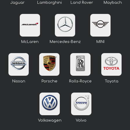
Jaguar
Lamborghini
Land Rover
Maybach
McLaren
Mercedes-Benz
MINI
Nissan
Porsche
Rolls-Royce
Toyota
Volkswagen
Volvo