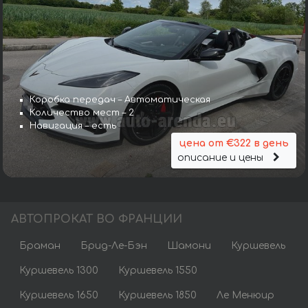
Коробка передач – Автоматическая
Количество мест – 2
Навигация – есть
цена от €322 в день
описание и цены
АВТОПРОКАТ ВО ФРАНЦИИ
Браман
Брид-Ле-Бэн
Шамони
Куршевель
Куршевель 1300
Куршевель 1550
Куршевель 1650
Куршевель 1850
Ле Менюир