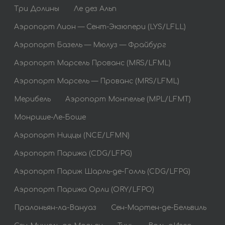
Три Долины
Ле дез Альп
Аэропорт Лион — Сент-Экзюпери (LYS/LFLL)
Аэропорт Базель — Мюлуз — Фрайбург
Аэропорт Марсель Прованс (MRS/LFML)
Аэропорт Марсель — Прованс (MRS/LFML)
Мерибель
Аэропорт Монпелье (MPL/LFMT)
Монрише-Ле-Боше
Аэропорт Ниццы (NCE/LFMN)
Аэропорт Парижа (CDG/LFPG)
Аэропорт Париж Шарль-де-Голль (CDG/LFPG)
Аэропорт Парижа Орли (ORY/LFPO)
Пралоньян-ла-Вануаз
Сен-Мартен-де-Бельвиль