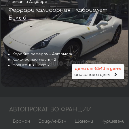
Прокат в Андорре
Феррари Калифорния Т Кабриолет
Белый
Коробка передач – Автомат
Количество мест – 2
Навигация – есть
цена от €643 в день
описание и цены
АВТОПРОКАТ ВО ФРАНЦИИ
Браман
Брид-Ле-Бэн
Шамони
Куршевель