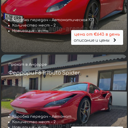
Коробка передач – Автоматическая КП
Количество мест – 2
Навигация – есть
цена от €643 в день
описание и цены
Прокат в Андорре
Феррари F8 Tributo Spider
Коробка передач – Автомат
Количество мест – 2
Навигация – есть