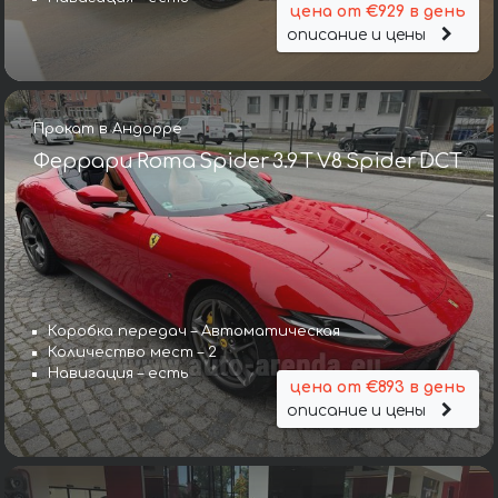
цена от €929 в день
описание и цены
Прокат в Андорре
Феррари Roma Spider 3.9 T V8 Spider DCT
Коробка передач – Автоматическая
Количество мест – 2
Навигация – есть
цена от €893 в день
описание и цены