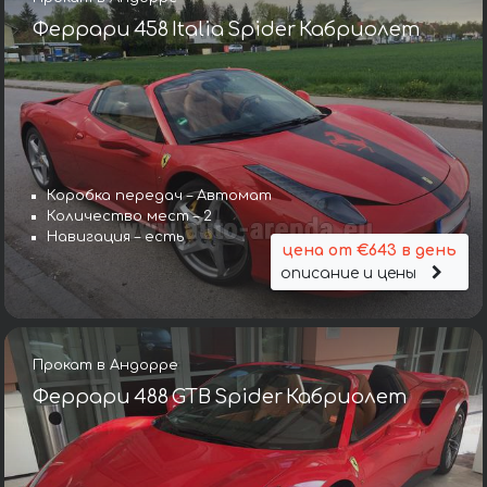
Феррари 458 Italia Spider Кабриолет
Коробка передач – Автомат
Количество мест – 2
Навигация – есть
цена от €643 в день
описание и цены
Прокат в Андорре
Феррари 488 GTB Spider Кабриолет