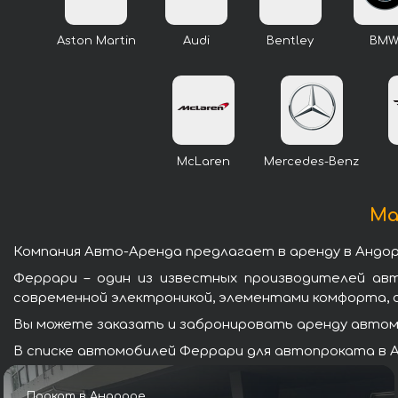
Aston Martin
Audi
Bentley
BM
McLaren
Mercedes-Benz
Ма
Компания Авто-Аренда предлагает в аренду в Андо
Феррари – один из известных производителей ав
современной электроникой, элементами комфорта, 
Вы можете заказать и забронировать аренду автомо
В списке автомобилей Феррари для автопроката в А
Прокат в Андорре