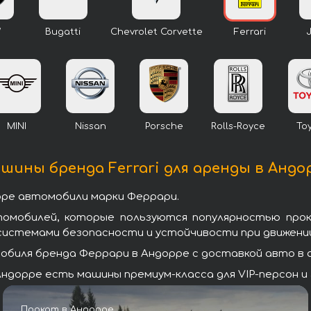
W
Bugatti
Chevrolet Corvette
Ferrari
MINI
Nissan
Porsche
Rolls-Royce
To
шины бренда Ferrari для аренды в Андо
рре автомобили марки Феррари.
томобилей, которые пользуются популярностью про
системами безопасности и устойчивости при движении
биля бренда Феррари в Андорре с доставкой авто в а
ндорре есть машины премиум-класса для VIP-персон и 
Прокат в Андорре