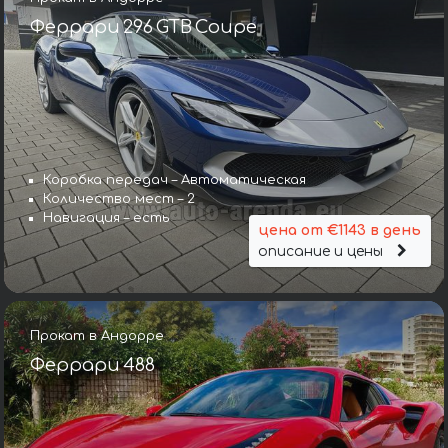
Феррари 296 GTB Coupe
Коробка передач – Автоматическая
Количество мест – 2
Навигация – есть
цена от €1143 в день
описание и цены
Прокат в Андорре
Феррари 488