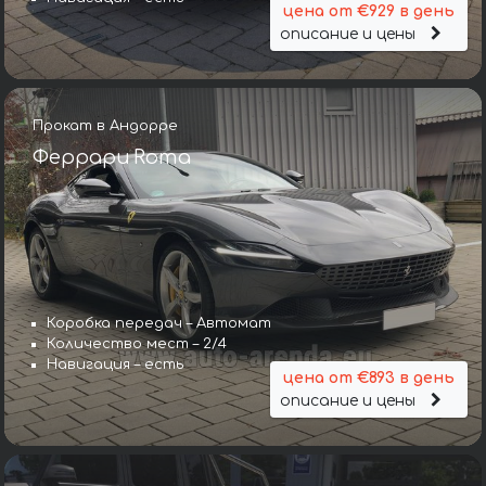
цена от €929 в день
описание и цены
Прокат в Андорре
Феррари Roma
Коробка передач – Автомат
Количество мест – 2/4
Навигация – есть
цена от €893 в день
описание и цены