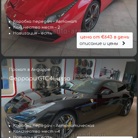
Коробка передач – Автомат
Количество мест – 2
Навигация – есть
цена от €643 в день
описание и цены
Прокат в Андорре
Феррари GTC4Lusso
Коробка передач – Автоматическая
Количество мест – 4
Навигация – есть