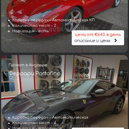
Коробка передач – Автоматическая КП
Количество мест – 2
Навигация – есть
цена от €643 в день
описание и цены
Прокат в Андорре
Феррари Portofino
Коробка передач – Автоматическая
Количество мест – 4
Навигация – втроенная