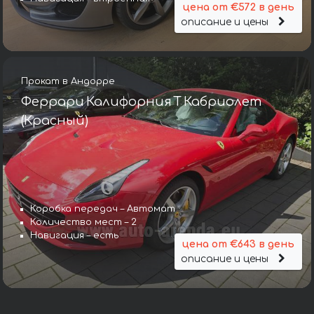
цена от €572 в день
описание и цены
Прокат в Андорре
Феррари Калифорния Т Кабриолет
(Красный)
Коробка передач – Автомат
Количество мест – 2
Навигация – есть
цена от €643 в день
описание и цены