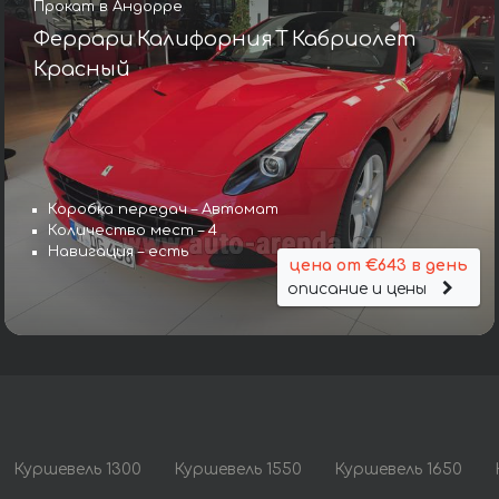
Прокат в Андорре
Феррари Калифорния Т Кабриолет
Красный
Коробка передач – Автомат
Количество мест – 4
Навигация – есть
цена от €643 в день
описание и цены
Куршевель 1300
Куршевель 1550
Куршевель 1650