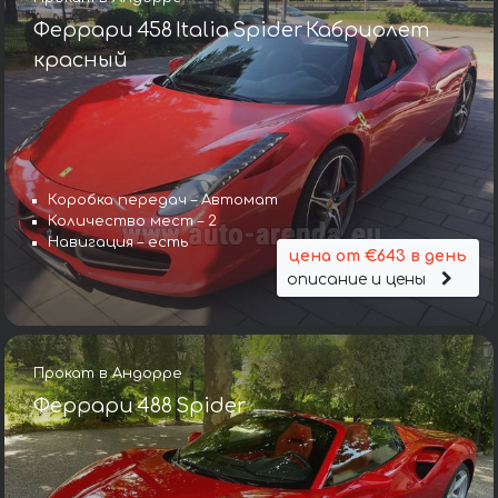
Феррари 458 Italia Spider Кабриолет
красный
Коробка передач – Автомат
Количество мест – 2
Навигация – есть
цена от €643 в день
описание и цены
Прокат в Андорре
Феррари 488 Spider