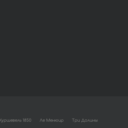
Куршевель 1850
Ле Менюир
Три Долины