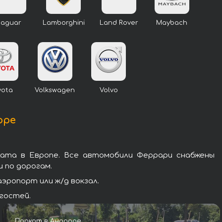
Jaguar
Lamborghini
Land Rover
Maybach
yota
Volkswagen
Volvo
рре
ката в Европе. Все автомобили Феррари снабжены
 по дорогам.
эропорт или ж/д вокзал.
гостей.
Прокат в Андорре